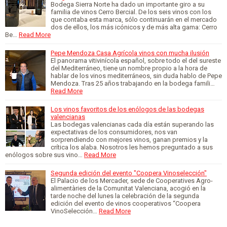
Bodega Sierra Norte ha dado un importante giro a su
familia de vinos Cerro Bercial. De los seis vinos con los
que contaba esta marca, sólo continuarán en el mercado
dos de ellos, los más icónicos y de más alta gama: Cerro
Be…
Read More
Pepe Mendoza Casa Agrícola vinos con mucha ilusión
El panorama vitivinícola español, sobre todo el del sureste
del Mediterráneo, tiene un nombre propio a la hora de
hablar de los vinos mediterráneos, sin duda hablo de Pepe
Mendoza. Tras 25 años trabajando en la bodega famili…
Read More
Los vinos favoritos de los enólogos de las bodegas
valencianas
Las bodegas valencianas cada día están superando las
expectativas de los consumidores, nos van
sorprendiendo con mejores vinos, ganan premios y la
crítica los alaba. Nosotros les hemos preguntado a sus
enólogos sobre sus vino…
Read More
Segunda edición del evento "Coopera Vinoselección"
El Palacio de los Mercader, sede de Cooperatives Agro-
alimentàries de la Comunitat Valenciana, acogió en la
tarde noche del lunes la celebración de la segunda
edición del evento de vinos cooperativos “Coopera
VinoSelección…
Read More