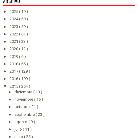
ARCHIVO
►
2025
( 19 )
►
2024
( 69 )
►
2023
( 59 )
►
2022
( 61 )
►
2021
( 23 )
►
2020
( 12 )
►
2019
( 6 )
►
2018
( 65 )
►
2017
( 129 )
►
2016
( 199 )
▼
2015
( 264 )
►
diciembre
( 18 )
►
noviembre
( 16 )
►
octubre
( 21 )
►
septiembre
( 23 )
►
agosto
( 9 )
►
julio
( 11 )
►
junio
( 25 )