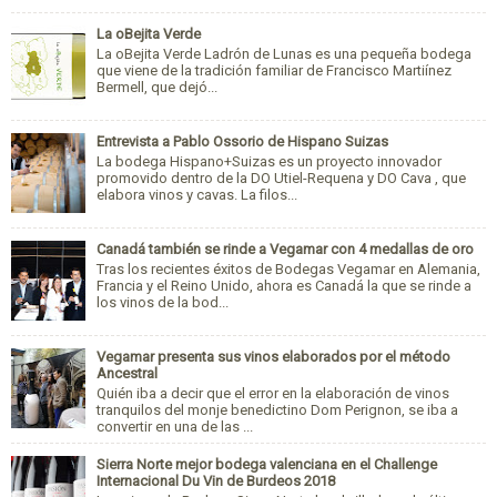
La oBejita Verde
La oBejita Verde Ladrón de Lunas es una pequeña bodega
que viene de la tradición familiar de Francisco Martiínez
Bermell, que dejó...
Entrevista a Pablo Ossorio de Hispano Suizas
La bodega Hispano+Suizas es un proyecto innovador
promovido dentro de la DO Utiel-Requena y DO Cava , que
elabora vinos y cavas. La filos...
Canadá también se rinde a Vegamar con 4 medallas de oro
Tras los recientes éxitos de Bodegas Vegamar en Alemania,
Francia y el Reino Unido, ahora es Canadá la que se rinde a
los vinos de la bod...
Vegamar presenta sus vinos elaborados por el método
Ancestral
Quién iba a decir que el error en la elaboración de vinos
tranquilos del monje benedictino Dom Perignon, se iba a
convertir en una de las ...
Sierra Norte mejor bodega valenciana en el Challenge
Internacional Du Vin de Burdeos 2018