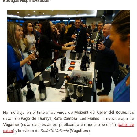
Bodegas Hispano+Suizas
.
No me dejo en el tintero los vinos de
Moixent
del
Celler del Roure
, los
cavas de
Pago de Tharsys
,
Rafa Cambra
,
Los Frailes
, la nueva etapa de
Vegamar
(cuya cata estamos publicando en nuestra sección
panel de
catas
) y los vinos de
Rodolfo Valiente
(
Vegalfaro
).