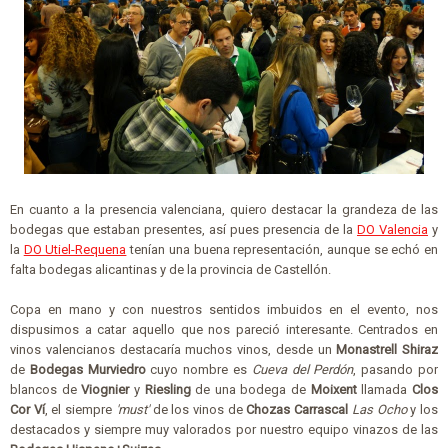
En cuanto a la presencia valenciana, quiero destacar la grandeza de las
bodegas que estaban presentes, así pues presencia de la
DO Valencia
y
la
DO Utiel-Requena
tenían una buena representación, aunque se echó en
falta bodegas alicantinas y de la provincia de Castellón.
Copa en mano y con nuestros sentidos imbuidos en el evento, nos
dispusimos a catar aquello que nos pareció interesante. Centrados en
vinos valencianos destacaría muchos vinos, desde un
Monastrell Shiraz
de
Bodegas Murviedro
cuyo nombre es
Cueva del Perdón
, pasando por
blancos de
Viognier
y
Riesling
de una bodega de
Moixent
llamada
Clos
Cor Ví
, el siempre
'must'
de los vinos de
Chozas Carrascal
Las Ocho
y los
destacados y siempre muy valorados por nuestro equipo vinazos de las