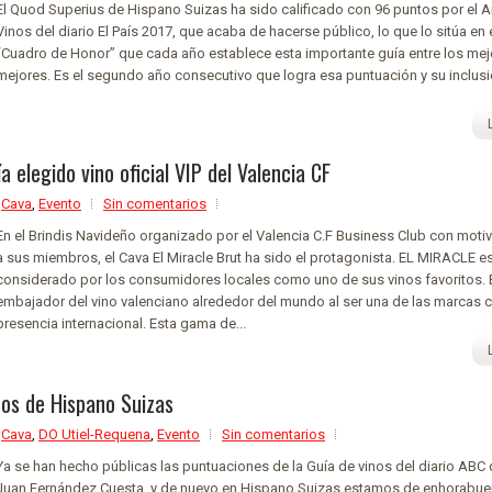
El Quod Superius de Hispano Suizas ha sido calificado con 96 puntos por el A
Vinos del diario El País 2017, que acaba de hacerse público, lo que lo sitúa en 
“Cuadro de Honor” que cada año establece esta importante guía entre los mej
mejores. Es el segundo año consecutivo que logra esa puntuación y su inclusi
 elegido vino oficial VIP del Valencia CF
,
Cava
,
Evento
Sin comentarios
En el Brindis Navideño organizado por el Valencia C.F Business Club con motiv
a sus miembros, el Cava El Miracle Brut ha sido el protagonista. EL MIRACLE e
considerado por los consumidores locales como uno de sus vinos favoritos. 
embajador del vino valenciano alrededor del mundo al ser una de las marcas
presencia internacional. Esta gama de...
nos de Hispano Suizas
,
Cava
,
DO Utiel-Requena
,
Evento
Sin comentarios
Ya se han hecho públicas las puntuaciones de la Guía de vinos del diario ABC 
Juan Fernández Cuesta, y de nuevo en Hispano Suizas estamos de enhorabu