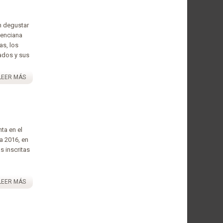
n degustar
lenciana
as, los
ados y sus
LEER MÁS
ta en el
a 2016, en
s inscritas
LEER MÁS