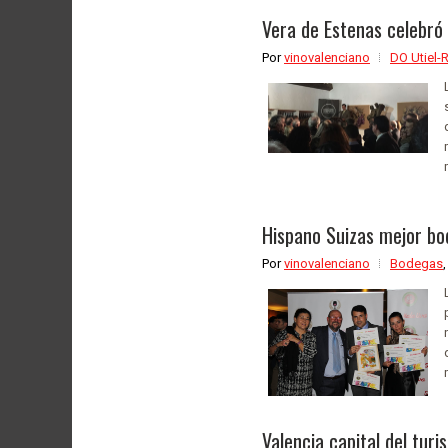
Vera de Estenas celebró 
Por
vinovalenciano
DO Utiel-
Hispano Suizas mejor bo
Por
vinovalenciano
Bodegas
Valencia capital del turi