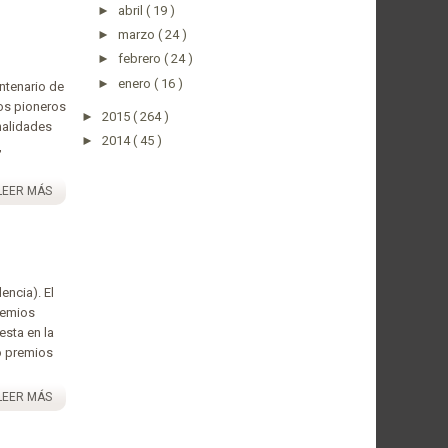
►
abril
( 19 )
►
marzo
( 24 )
►
febrero
( 24 )
►
enero
( 16 )
ntenario de
los pioneros
►
2015
( 264 )
nalidades
►
2014
( 45 )
,
LEER MÁS
ncia). El
remios
esta en la
ro premios
LEER MÁS