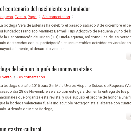
el centenario del nacimiento su fundador
Requena
,
Evento
,
Pago
Sin comentarios
La bodega Vera de Estenas ha celebró el pasado sábado 3 de diciembre el ce
su fundador, Francisco Martínez Bermell, Hijo Adoptivo de Requena y uno de 
de la Denominación de Orígen (DO) Utiel-Requena, así como una de las perso
más destacadas con su participación en innumerables actividades vinculadas
mayoritariamente, al desarrollo vinícola...
dega del año en la guía de monovarietales
,
Evento
Sin comentarios
La bodega del año 2016 para Sin Mala Uva es Hispano Suizas de Requena (Vale
pasado día 28 de Noviembre se alzó con este galardón en la entrega de los p
nacionales que organiza esta revista, y que supuso el broche de honor a una fi
que la bodega valenciana fue la indiscutible protagonista al alzarse con cuat
más. Además de Mejor Bodega,...
smo gastro-cultural