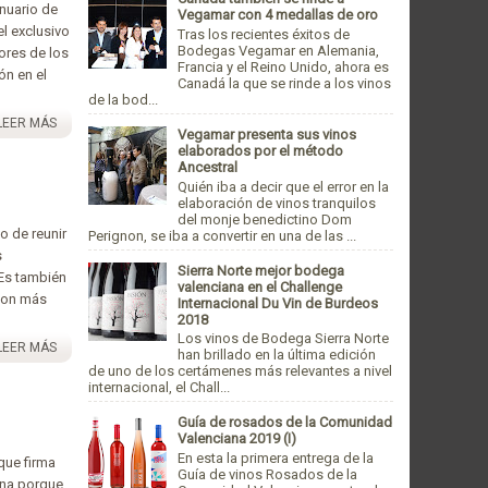
nuario de
Vegamar con 4 medallas de oro
el exclusivo
Tras los recientes éxitos de
Bodegas Vegamar en Alemania,
ores de los
Francia y el Reino Unido, ahora es
ón en el
Canadá la que se rinde a los vinos
de la bod...
LEER MÁS
Vegamar presenta sus vinos
elaborados por el método
Ancestral
Quién iba a decir que el error en la
elaboración de vinos tranquilos
del monje benedictino Dom
o de reunir
Perignon, se iba a convertir en una de las ...
s
Sierra Norte mejor bodega
Es también
valenciana en el Challenge
 con más
Internacional Du Vin de Burdeos
2018
Los vinos de Bodega Sierra Norte
LEER MÁS
han brillado en la última edición
de uno de los certámenes más relevantes a nivel
internacional, el Chall...
Guía de rosados de la Comunidad
Valenciana 2019 (I)
En esta la primera entrega de la
que firma
Guía de vinos Rosados de la
ena porque