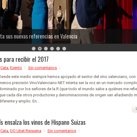
ta sus nuevas referencias en Valencia
s para recibir el 2017
,
Cata
,
Evento
Sin comentarios
Desde este medio siempre hemos apoyado el sector del vino valenciano, con
menos precisión VinoValenciano.NET intenta ser la voz en un mercado compli
dominado por los señores de la R (que todo el mundo sabe a quiénes me refie
que cada día otros productores y denominaciones de origen van añadiendo 
ferente y amplio. En...
ís ensalza los vinos de Hispano Suizas
,
Cata
,
DO Utiel-Requena
Sin comentarios