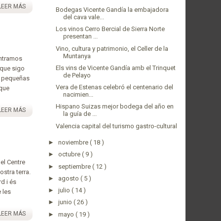
LEER MÁS
Bodegas Vicente Gandía la embajadora
del cava vale...
Los vinos Cerro Bercial de Sierra Norte
presentan ...
Vino, cultura y patrimonio, el Celler de la
Muntanya
ontramos
Els vins de Vicente Gandía amb el Trinquet
 que sigo
de Pelayo
s pequeñas
Vera de Estenas celebró el centenario del
 que
nacimien...
Hispano Suizas mejor bodega del año en
LEER MÁS
la guía de ...
Valencia capital del turismo gastro-cultural
►
noviembre
( 18 )
►
octubre
( 9 )
 el Centre
►
septiembre
( 12 )
stra terra.
►
agosto
( 5 )
rd i és
►
julio
( 14 )
 les
►
junio
( 26 )
LEER MÁS
►
mayo
( 19 )