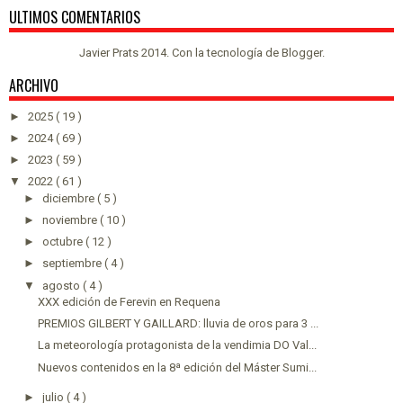
ULTIMOS COMENTARIOS
Javier Prats 2014. Con la tecnología de
Blogger
.
ARCHIVO
►
2025
( 19 )
►
2024
( 69 )
►
2023
( 59 )
▼
2022
( 61 )
►
diciembre
( 5 )
►
noviembre
( 10 )
►
octubre
( 12 )
►
septiembre
( 4 )
▼
agosto
( 4 )
XXX edición de Ferevin en Requena
PREMIOS GILBERT Y GAILLARD: lluvia de oros para 3 ...
La meteorología protagonista de la vendimia DO Val...
Nuevos contenidos en la 8ª edición del Máster Sumi...
►
julio
( 4 )