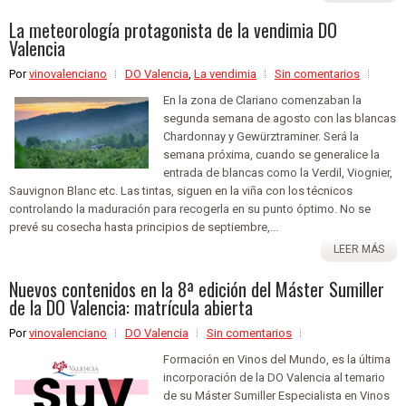
La meteorología protagonista de la vendimia DO
Valencia
Por
vinovalenciano
DO Valencia
,
La vendimia
Sin comentarios
En la zona de Clariano comenzaban la
segunda semana de agosto con las blancas
Chardonnay y Gewürztraminer. Será la
semana próxima, cuando se generalice la
entrada de blancas como la Verdil, Viognier,
Sauvignon Blanc etc. Las tintas, siguen en la viña con los técnicos
controlando la maduración para recogerla en su punto óptimo. No se
prevé su cosecha hasta principios de septiembre,...
LEER MÁS
Nuevos contenidos en la 8ª edición del Máster Sumiller
de la DO Valencia: matrícula abierta
Por
vinovalenciano
DO Valencia
Sin comentarios
Formación en Vinos del Mundo, es la última
incorporación de la DO Valencia al temario
de su Máster Sumiller Especialista en Vinos