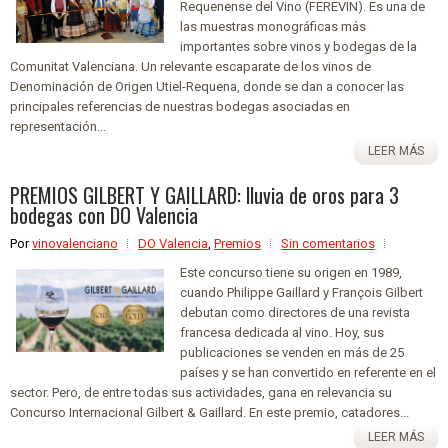
Requenense del Vino (FEREVIN). Es una de
las muestras monográficas más
importantes sobre vinos y bodegas de la
Comunitat Valenciana. Un relevante escaparate de los vinos de
Denominación de Origen Utiel-Requena, donde se dan a conocer las
principales referencias de nuestras bodegas asociadas en
representación...
LEER MÁS
PREMIOS GILBERT Y GAILLARD: lluvia de oros para 3
bodegas con DO Valencia
Por
vinovalenciano
DO Valencia
,
Premios
Sin comentarios
Este concurso tiene su origen en 1989,
cuando Philippe Gaillard y François Gilbert
debutan como directores de una revista
francesa dedicada al vino. Hoy, sus
publicaciones se venden en más de 25
países y se han convertido en referente en el
sector. Pero, de entre todas sus actividades, gana en relevancia su
Concurso Internacional Gilbert & Gaillard. En este premio, catadores...
LEER MÁS