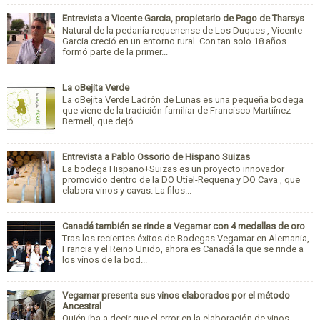
Entrevista a Vicente Garcia, propietario de Pago de Tharsys
Natural de la pedanía requenense de Los Duques , Vicente
Garcia creció en un entorno rural. Con tan solo 18 años
formó parte de la primer...
La oBejita Verde
La oBejita Verde Ladrón de Lunas es una pequeña bodega
que viene de la tradición familiar de Francisco Martiínez
Bermell, que dejó...
Entrevista a Pablo Ossorio de Hispano Suizas
La bodega Hispano+Suizas es un proyecto innovador
promovido dentro de la DO Utiel-Requena y DO Cava , que
elabora vinos y cavas. La filos...
Canadá también se rinde a Vegamar con 4 medallas de oro
Tras los recientes éxitos de Bodegas Vegamar en Alemania,
Francia y el Reino Unido, ahora es Canadá la que se rinde a
los vinos de la bod...
Vegamar presenta sus vinos elaborados por el método
Ancestral
Quién iba a decir que el error en la elaboración de vinos