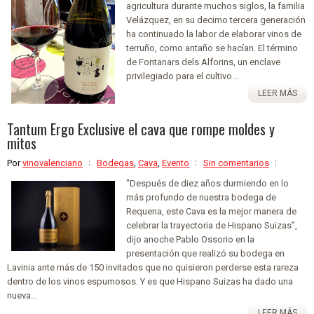
agricultura durante muchos siglos, la familia
Velázquez, en su decimo tercera generación
ha continuado la labor de elaborar vinos de
terruño, como antaño se hacían. El término
de Fontanars dels Alforins, un enclave
privilegiado para el cultivo...
LEER MÁS
Tantum Ergo Exclusive el cava que rompe moldes y
mitos
Por
vinovalenciano
Bodegas
,
Cava
,
Evento
Sin comentarios
"Después de diez años durmiendo en lo
más profundo de nuestra bodega de
Requena, este Cava es la mejor manera de
celebrar la trayectoria de Hispano Suizas”,
dijo anoche Pablo Ossorio en la
presentación que realizó su bodega en
Lavinia ante más de 150 invitados que no quisieron perderse esta rareza
dentro de los vinos espumosos. Y es que Hispano Suizas ha dado una
nueva...
LEER MÁS