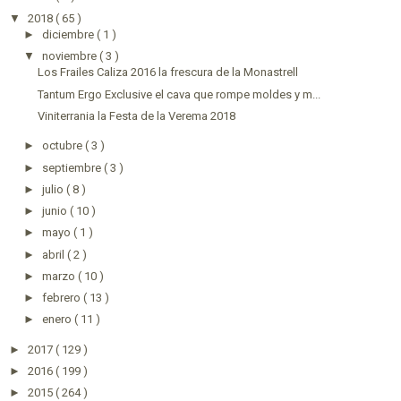
▼
2018
( 65 )
►
diciembre
( 1 )
▼
noviembre
( 3 )
Los Frailes Caliza 2016 la frescura de la Monastrell
Tantum Ergo Exclusive el cava que rompe moldes y m...
Viniterrania la Festa de la Verema 2018
►
octubre
( 3 )
►
septiembre
( 3 )
►
julio
( 8 )
►
junio
( 10 )
►
mayo
( 1 )
►
abril
( 2 )
►
marzo
( 10 )
►
febrero
( 13 )
►
enero
( 11 )
►
2017
( 129 )
►
2016
( 199 )
►
2015
( 264 )