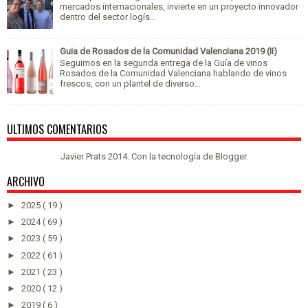
mercados internacionales, invierte en un proyecto innovador
dentro del sector logís...
Guia de Rosados de la Comunidad Valenciana 2019 (II)
Seguimos en la segunda entrega de la Guía de vinos
Rosados de la Comunidad Valenciana hablando de vinos
frescos, con un plantel de diverso...
ULTIMOS COMENTARIOS
Javier Prats 2014. Con la tecnología de
Blogger
.
ARCHIVO
►
2025
( 19 )
►
2024
( 69 )
►
2023
( 59 )
►
2022
( 61 )
►
2021
( 23 )
►
2020
( 12 )
►
2019
( 6 )