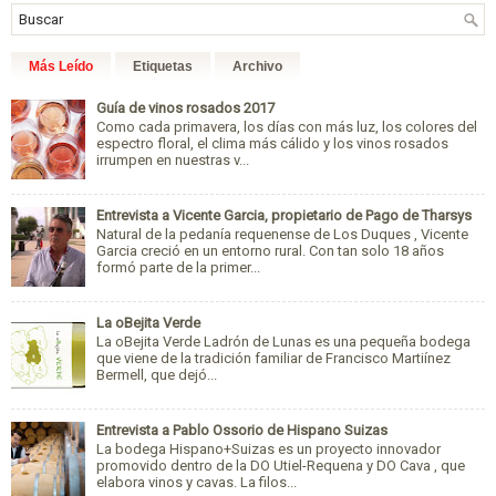
Más Leído
Etiquetas
Archivo
Guía de vinos rosados 2017
Como cada primavera, los días con más luz, los colores del
espectro floral, el clima más cálido y los vinos rosados
irrumpen en nuestras v...
Entrevista a Vicente Garcia, propietario de Pago de Tharsys
Natural de la pedanía requenense de Los Duques , Vicente
Garcia creció en un entorno rural. Con tan solo 18 años
formó parte de la primer...
La oBejita Verde
La oBejita Verde Ladrón de Lunas es una pequeña bodega
que viene de la tradición familiar de Francisco Martiínez
Bermell, que dejó...
Entrevista a Pablo Ossorio de Hispano Suizas
La bodega Hispano+Suizas es un proyecto innovador
promovido dentro de la DO Utiel-Requena y DO Cava , que
elabora vinos y cavas. La filos...