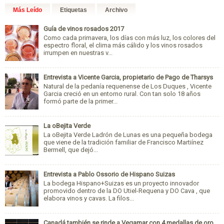
Más Leído
Etiquetas
Archivo
Guía de vinos rosados 2017
Como cada primavera, los días con más luz, los colores del
espectro floral, el clima más cálido y los vinos rosados
irrumpen en nuestras v...
Entrevista a Vicente Garcia, propietario de Pago de Tharsys
Natural de la pedanía requenense de Los Duques , Vicente
Garcia creció en un entorno rural. Con tan solo 18 años
formó parte de la primer...
La oBejita Verde
La oBejita Verde Ladrón de Lunas es una pequeña bodega
que viene de la tradición familiar de Francisco Martiínez
Bermell, que dejó...
Entrevista a Pablo Ossorio de Hispano Suizas
La bodega Hispano+Suizas es un proyecto innovador
promovido dentro de la DO Utiel-Requena y DO Cava , que
elabora vinos y cavas. La filos...
Canadá también se rinde a Vegamar con 4 medallas de oro