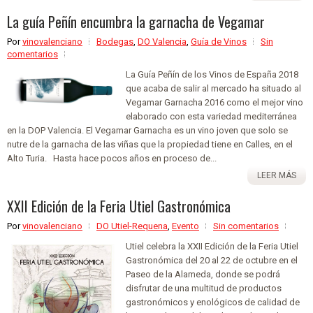
La guía Peñín encumbra la garnacha de Vegamar
Por
vinovalenciano
Bodegas
,
DO Valencia
,
Guía de Vinos
Sin
comentarios
La Guía Peñín de los Vinos de España 2018
que acaba de salir al mercado ha situado al
Vegamar Garnacha 2016 como el mejor vino
elaborado con esta variedad mediterránea
en la DOP Valencia. El Vegamar Garnacha es un vino joven que solo se
nutre de la garnacha de las viñas que la propiedad tiene en Calles, en el
Alto Turia. Hasta hace pocos años en proceso de...
LEER MÁS
XXII Edición de la Feria Utiel Gastronómica
Por
vinovalenciano
DO Utiel-Requena
,
Evento
Sin comentarios
Utiel celebra la XXII Edición de la Feria Utiel
Gastronómica del 20 al 22 de octubre en el
Paseo de la Alameda, donde se podrá
disfrutar de una multitud de productos
gastronómicos y enológicos de calidad de