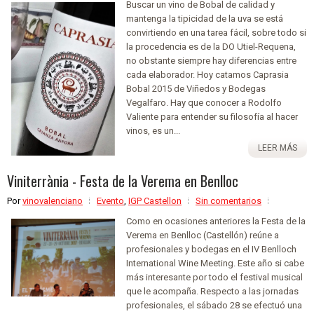
Buscar un vino de Bobal de calidad y
mantenga la tipicidad de la uva se está
convirtiendo en una tarea fácil, sobre todo si
la procedencia es de la DO Utiel-Requena,
no obstante siempre hay diferencias entre
cada elaborador. Hoy catamos Caprasia
Bobal 2015 de Viñedos y Bodegas
Vegalfaro. Hay que conocer a Rodolfo
Valiente para entender su filosofía al hacer
vinos, es un...
LEER MÁS
Viniterrània - Festa de la Verema en Benlloc
Por
vinovalenciano
Evento
,
IGP Castellon
Sin comentarios
Como en ocasiones anteriores la Festa de la
Verema en Benlloc (Castellón) reúne a
profesionales y bodegas en el IV Benlloch
International Wine Meeting. Este año si cabe
más interesante por todo el festival musical
que le acompaña. Respecto a las jornadas
profesionales, el sábado 28 se efectuó una