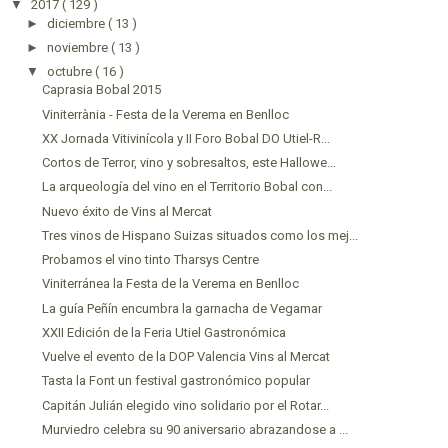
▼
2017
( 129 )
►
diciembre
( 13 )
►
noviembre
( 13 )
▼
octubre
( 16 )
Caprasia Bobal 2015
Viniterrània - Festa de la Verema en Benlloc
XX Jornada Vitivinícola y II Foro Bobal DO Utiel-R...
Cortos de Terror, vino y sobresaltos, este Hallowe...
La arqueología del vino en el Territorio Bobal con...
Nuevo éxito de Vins al Mercat
Tres vinos de Hispano Suizas situados como los mej...
Probamos el vino tinto Tharsys Centre
Viniterránea la Festa de la Verema en Benlloc
La guía Peñín encumbra la garnacha de Vegamar
XXII Edición de la Feria Utiel Gastronómica
Vuelve el evento de la DOP Valencia Vins al Mercat
Tasta la Font un festival gastronómico popular
Capitán Julián elegido vino solidario por el Rotar...
Murviedro celebra su 90 aniversario abrazandose a ...