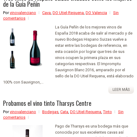
de la Guía Peñín
Por
vinovalenciano
Cava
,
DO Utiel-Requena
,
DO Valencia
Sin
comentarios
La Guía Peñín de los mejores vinos de
España 2018 acaba de salir al mercado y de
nuevo Bodegas Hispano Suizas vuelve a
estar entre las bodegas de referencia, en
esta ocasión por lograr que tres de sus
vinos ocupen la primera plaza en sus
categorías respectivas. El Impromptu
Sauvignon Blanc 2016, amparado por el
sello de la DO Utiel Requena, está elaborado
100% con Sauvignon,...
LEER MÁS
Probamos el vino tinto Tharsys Centre
Por
vinovalenciano
Bodegas
,
Cata
,
DO Utiel-Requena
,
Tinto
Sin
comentarios
Pago de Tharsys es una bodega más que
conocida por sus excelentes cavas así