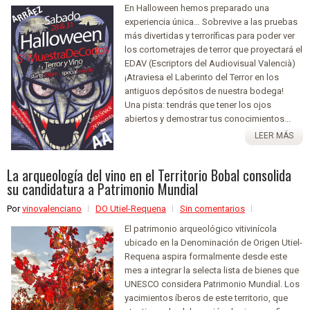
En Halloween hemos preparado una
experiencia única… Sobrevive a las pruebas
más divertidas y terroríficas para poder ver
los cortometrajes de terror que proyectará el
EDAV (Escriptors del Audiovisual Valencià)
¡Atraviesa el Laberinto del Terror en los
antiguos depósitos de nuestra bodega!
Una pista: tendrás que tener los ojos
abiertos y demostrar tus conocimientos...
LEER MÁS
La arqueología del vino en el Territorio Bobal consolida
su candidatura a Patrimonio Mundial
Por
vinovalenciano
DO Utiel-Requena
Sin comentarios
El patrimonio arqueológico vitivinícola
ubicado en la Denominación de Origen Utiel-
Requena aspira formalmente desde este
mes a integrar la selecta lista de bienes que
UNESCO considera Patrimonio Mundial. Los
yacimientos íberos de este territorio, que