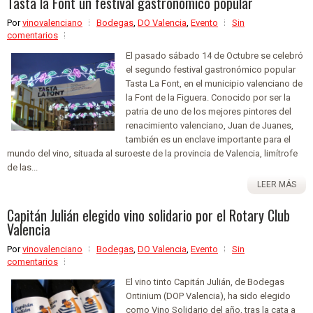
Tasta la Font un festival gastronómico popular
Por
vinovalenciano
Bodegas
,
DO Valencia
,
Evento
Sin
comentarios
El pasado sábado 14 de Octubre se celebró
el segundo festival gastronómico popular
Tasta La Font, en el municipio valenciano de
la Font de la Figuera. Conocido por ser la
patria de uno de los mejores pintores del
renacimiento valenciano, Juan de Juanes,
también es un enclave importante para el
mundo del vino, situada al suroeste de la provincia de Valencia, limítrofe
de las...
LEER MÁS
Capitán Julián elegido vino solidario por el Rotary Club
Valencia
Por
vinovalenciano
Bodegas
,
DO Valencia
,
Evento
Sin
comentarios
El vino tinto Capitán Julián, de Bodegas
Ontinium (DOP Valencia), ha sido elegido
como Vino Solidario del año, tras la cata a