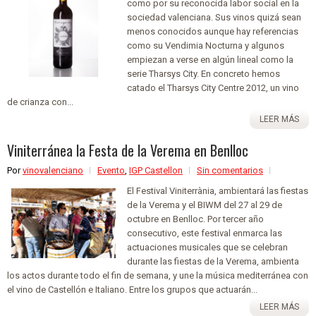
como por su reconocida labor social en la
sociedad valenciana. Sus vinos quizá sean
menos conocidos aunque hay referencias
como su Vendimia Nocturna y algunos
empiezan a verse en algún lineal como la
serie Tharsys City. En concreto hemos
catado el Tharsys City Centre 2012, un vino
de crianza con...
LEER MÁS
Viniterránea la Festa de la Verema en Benlloc
Por
vinovalenciano
Evento
,
IGP Castellon
Sin comentarios
El Festival Viniterrània, ambientará las fiestas
de la Verema y el BIWM del 27 al 29 de
octubre en Benlloc. Por tercer año
consecutivo, este festival enmarca las
actuaciones musicales que se celebran
durante las fiestas de la Verema, ambienta
los actos durante todo el fin de semana, y une la música mediterránea con
el vino de Castellón e Italiano. Entre los grupos que actuarán...
LEER MÁS