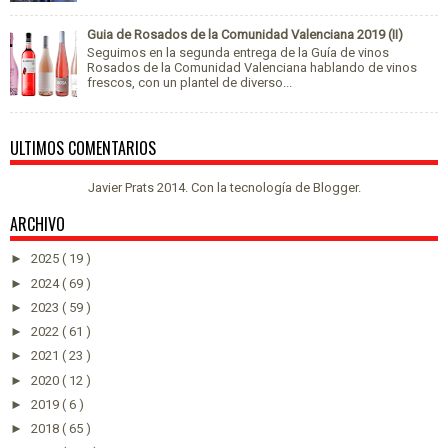
Guia de Rosados de la Comunidad Valenciana 2019 (II)
Seguimos en la segunda entrega de la Guía de vinos
Rosados de la Comunidad Valenciana hablando de vinos
frescos, con un plantel de diverso...
ULTIMOS COMENTARIOS
Javier Prats 2014. Con la tecnología de
Blogger
.
ARCHIVO
►
2025
( 19 )
►
2024
( 69 )
►
2023
( 59 )
►
2022
( 61 )
►
2021
( 23 )
►
2020
( 12 )
►
2019
( 6 )
►
2018
( 65 )