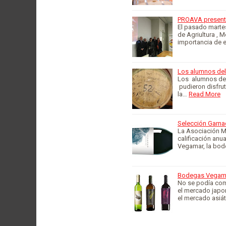
PROAVA presenta 
El pasado martes
de Agriultura , 
importancia de 
Los alumnos del 
Los alumnos del 
pudieron disfrut
la…
Read More
Selección Garna
La Asociación Mu
calificación anu
Vegamar, la bod
Bodegas Vegamar
No se podía com
el mercado japon
el mercado asiá