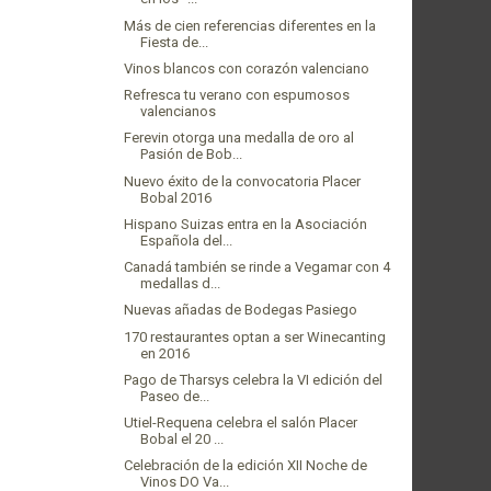
Más de cien referencias diferentes en la
Fiesta de...
Vinos blancos con corazón valenciano
Refresca tu verano con espumosos
valencianos
Ferevin otorga una medalla de oro al
Pasión de Bob...
Nuevo éxito de la convocatoria Placer
Bobal 2016
Hispano Suizas entra en la Asociación
Española del...
Canadá también se rinde a Vegamar con 4
medallas d...
Nuevas añadas de Bodegas Pasiego
170 restaurantes optan a ser Winecanting
en 2016
Pago de Tharsys celebra la VI edición del
Paseo de...
Utiel-Requena celebra el salón Placer
Bobal el 20 ...
Celebración de la edición XII Noche de
Vinos DO Va...