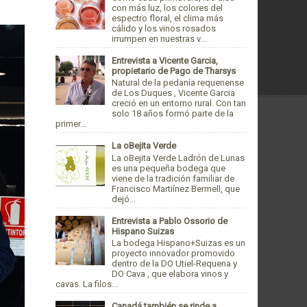
con más luz, los colores del
espectro floral, el clima más
cálido y los vinos rosados
irrumpen en nuestras v...
Entrevista a Vicente Garcia,
propietario de Pago de Tharsys
Natural de la pedanía requenense
de Los Duques , Vicente Garcia
creció en un entorno rural. Con tan
solo 18 años formó parte de la
primer...
La oBejita Verde
La oBejita Verde Ladrón de Lunas
es una pequeña bodega que
viene de la tradición familiar de
Francisco Martiínez Bermell, que
dejó...
Entrevista a Pablo Ossorio de
Hispano Suizas
La bodega Hispano+Suizas es un
proyecto innovador promovido
dentro de la DO Utiel-Requena y
DO Cava , que elabora vinos y
cavas. La filos...
Canadá también se rinde a