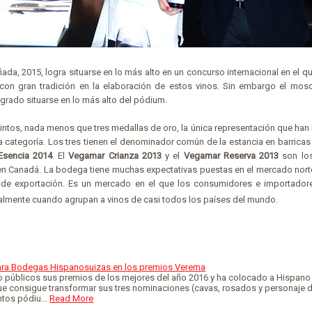
ñada, 2015, logra situarse en lo más alto en un concurso internacional en el 
con gran tradición en la elaboración de estos vinos. Sin embargo el mosc
ogrado situarse en lo más alto del pódium.
 tintos, nada menos que tres medallas de oro, la única representación que han
 categoría. Los tres tienen el denominador común de la estancia en barricas 
sencia 2014
. El
Vegamar Crianza 2013
y el
Vegamar Reserva 2013
son los
n Canadá. La bodega tiene muchas expectativas puestas en el mercado nor
de exportación. Es un mercado en el que los consumidores e importado
ialmente cuando agrupan a vinos de casi todos los países del mundo.
ara Bodegas Hispanosuizas en los premios Verema
 públicos sus premios de los mejores del año 2016 y ha colocado a Hispano
e consigue transformar sus tres nominaciones (cavas, rosados y personaje de
antos pódiu…
Read More