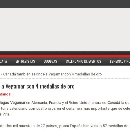
 CATA
ENTREVISTAS
BODEGAS
CALENDARIO DE EVENTOS
ESPECIAL VI
» Canadá también se rinde a Vegamar con 4 medallas de oro
 a Vegamar con 4 medallas de oro
tarios
egas Vegamar
en Alemania, Francia y el Reino Unido, ahora es
Canadá
la qu
 Turia valenciano con cuatro oros en el certamen más importante que se cel
s Vins
.
 de dos mil muestras de 27 países, y para España han venido 57 medallas de 