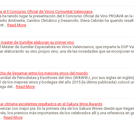
el II Concurso Oficial de Vinos Comunitat Valenciana
 ha tenido lugar la presentación del II Concurso Oficial de Vino PROAVA en la 
Medio Ambiente, Cambio Climático y Desarrollo. Elena Cebrián ha querido resalt
est…
Read More
master de Sumiller elaboran su primer vino
Máster de Sumiller Especialista en Vinos Valencianos, que imparte la DOP Va
ar elaborando su vino propio vino, una de las novedades que se incorporan e
cha de Vegamar entre los mejores vinos del mundo
ndial de Periodistas y Escritores del Vino (WAWWJ, por sus siglas en inglés)
al de los mejores vinos y bodegas del año 2015 (la última publicada) colocó u
ega del…
Read More
 obtiene excelentes resultados en el Sakura Wine Awards
enzar con mejor pie. En la primera cita de los Sakura Wines desde que Vegam
és, los premios más importantes de los celebrados allí y una referencia en g
t…
Read More