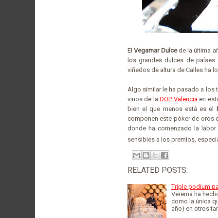
El
Vegamar Dulce
de la última a
los grandes dulces de países 
viñedos de altura de Calles ha l
Algo similar le ha pasado a los
vinos de la
DOP Valencia
en esta
bien el que menos está es el
E
componen este póker de oros e
donde ha comenzado la labor 
sensibles a los premios, espec
RELATED POSTS:
Triple podium p
Verema ha hecho
como la única qu
año) en otros t