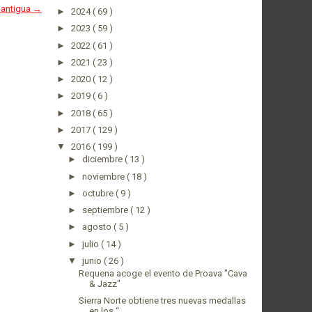
 antigua →
►
2024
( 69 )
►
2023
( 59 )
►
2022
( 61 )
►
2021
( 23 )
►
2020
( 12 )
►
2019
( 6 )
►
2018
( 65 )
►
2017
( 129 )
▼
2016
( 199 )
►
diciembre
( 13 )
►
noviembre
( 18 )
►
octubre
( 9 )
►
septiembre
( 12 )
►
agosto
( 5 )
►
julio
( 14 )
▼
junio
( 26 )
Requena acoge el evento de Proava "Cava
& Jazz"
Sierra Norte obtiene tres nuevas medallas
en los “...