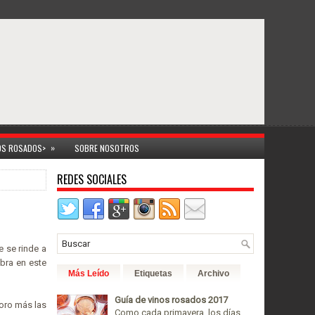
»
NOS ROSADOS>
SOBRE NOSOTROS
REDES SOCIALES
e se rinde a
ebra en este
Más Leído
Etiquetas
Archivo
Guía de vinos rosados 2017
oro más las
Como cada primavera, los días