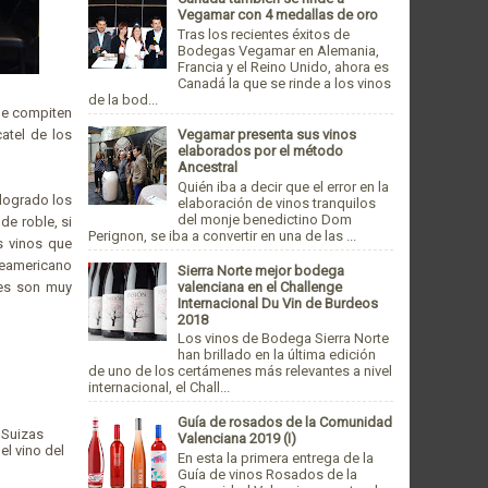
Vegamar con 4 medallas de oro
Tras los recientes éxitos de
Bodegas Vegamar en Alemania,
Francia y el Reino Unido, ahora es
Canadá la que se rinde a los vinos
de la bod...
que compiten
Vegamar presenta sus vinos
atel de los
elaborados por el método
Ancestral
Quién iba a decir que el error en la
 logrado los
elaboración de vinos tranquilos
del monje benedictino Dom
de roble, si
Perignon, se iba a convertir en una de las ...
 vinos que
teamericano
Sierra Norte mejor bodega
valenciana en el Challenge
res son muy
Internacional Du Vin de Burdeos
2018
Los vinos de Bodega Sierra Norte
han brillado en la última edición
de uno de los certámenes más relevantes a nivel
internacional, el Chall...
Guía de rosados de la Comunidad
 Suizas
Valenciana 2019 (I)
l vino del
En esta la primera entrega de la
Guía de vinos Rosados de la