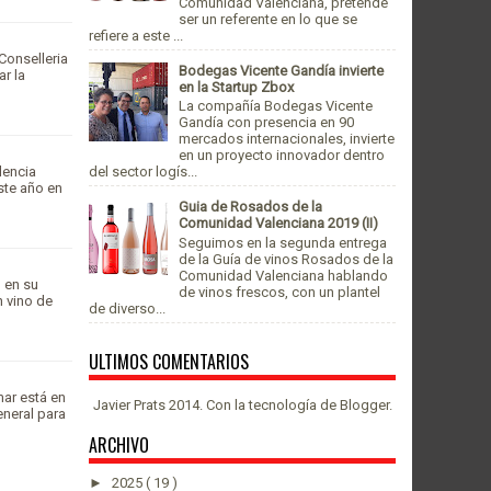
Comunidad Valenciana, pretende
ser un referente en lo que se
refiere a este ...
Conselleria
Bodegas Vicente Gandía invierte
ar la
en la Startup Zbox
La compañía Bodegas Vicente
Gandía con presencia en 90
mercados internacionales, invierte
en un proyecto innovador dentro
lencia
del sector logís...
ste año en
Guia de Rosados de la
Comunidad Valenciana 2019 (II)
Seguimos en la segunda entrega
de la Guía de vinos Rosados de la
Comunidad Valenciana hablando
 en su
de vinos frescos, con un plantel
n vino de
de diverso...
ULTIMOS COMENTARIOS
ar está en
Javier Prats 2014. Con la tecnología de
Blogger
.
eneral para
ARCHIVO
►
2025
( 19 )