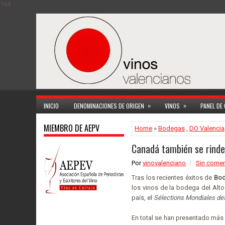
164
»
»
INICIO
DENOMINACIONES DE ORIGEN
VINOS
PANEL DE
MIEMBRO DE AEPV
Home
»
Bodegas
,
DO Valencia
Canadá también se rinde
Por
vinovalenciano
Sin comen
Tras los recientes éxitos de
Bod
los vinos de la bodega del Alto
país, el
Sélections Mondiales de
En total se han presentado más