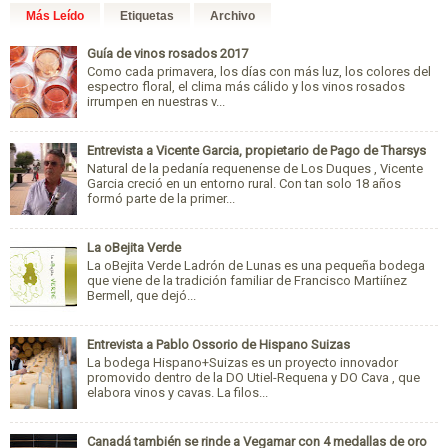
Más Leído
Etiquetas
Archivo
Guía de vinos rosados 2017
Como cada primavera, los días con más luz, los colores del
espectro floral, el clima más cálido y los vinos rosados
irrumpen en nuestras v...
Entrevista a Vicente Garcia, propietario de Pago de Tharsys
Natural de la pedanía requenense de Los Duques , Vicente
Garcia creció en un entorno rural. Con tan solo 18 años
formó parte de la primer...
La oBejita Verde
La oBejita Verde Ladrón de Lunas es una pequeña bodega
que viene de la tradición familiar de Francisco Martiínez
Bermell, que dejó...
Entrevista a Pablo Ossorio de Hispano Suizas
La bodega Hispano+Suizas es un proyecto innovador
promovido dentro de la DO Utiel-Requena y DO Cava , que
elabora vinos y cavas. La filos...
Canadá también se rinde a Vegamar con 4 medallas de oro