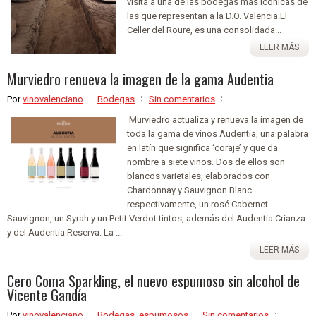
visita a una de las bodegas más icónicas de
las que representan a la D.O. Valencia.El
Celler del Roure, es una consolidada...
LEER MÁS
Murviedro renueva la imagen de la gama Audentia
Por
vinovalenciano
Bodegas
Sin comentarios
Murviedro actualiza y renueva la imagen de
toda la gama de vinos Audentia, una palabra
en latín que significa ‘coraje’ y que da
nombre a siete vinos. Dos de ellos son
blancos varietales, elaborados con
Chardonnay y Sauvignon Blanc
respectivamente, un rosé Cabernet
Sauvignon, un Syrah y un Petit Verdot tintos, además del Audentia Crianza
y del Audentia Reserva. La ...
LEER MÁS
Cero Coma Sparkling, el nuevo espumoso sin alcohol de
Vicente Gandía
Por
vinovalenciano
Bodegas
,
espumosos
Sin comentarios