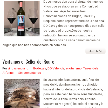
Doce meses dan para disfrutar de muchos
vinos que se elaboran en la Comunidad
Valenciana. Aquí tenemos tres
Denominaciones de Origen, una IGP y
Requena como representante de la nacional
DO Cava y desde hace pocos días con sello
de identidad propio.Desde nuestra
redacción hemos seleccionado unos
cuantos vinos de cada denominación de
origen que nos han acompañado en comidas...
LEER MÁS
Visitamos el Celler del Roure
Por
vinovalenciano
Bodegas
,
DO Valencia
,
enoturismo
,
Terres dels
Alforins
Sin comentarios
En este cálido, bastante inusual, final del
mes de Noviembre nos hemos dirigido
hacia el interior de la província de Valencia,
pero en este caso hacia la zona Sur-Oeste,
dentro de la zona Terres dels Alforins.
Moixent (o Mogente) ha sido el destino y la