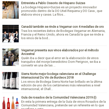
Entrevista a Pablo Ossorio de Hispano Suizas
La bodega Hispano+Suizas es un proyecto innovador
promovido dentro de la DO Utiel-Requena y DO Cava , que
elabora vinos y cavas. La filos...
Canadá también se rinde a Vegamar con 4 medallas de oro
Tras los recientes éxitos de Bodegas Vegamar en Alemania,
Francia y el Reino Unido, ahora es Canadá la que se rinde a
los vinos de la bod...
Vegamar presenta sus vinos elaborados por el método
Ancestral
Quién iba a decir que el error en la elaboración de vinos
tranquilos del monje benedictino Dom Perignon, se iba a
convertir en una de las ...
Sierra Norte mejor bodega valenciana en el Challenge
Internacional Du Vin de Burdeos 2018
Los vinos de Bodega Sierra Norte han brillado en la última
edición de uno de los certámenes más relevantes a nivel
internacional, el Chall...
Guía de rosados de la Comunidad Valenciana 2019 (I)
En esta la primera entrega de la Guía de vinos Rosados de la
Comunidad Valenciana, pretende ser un referente en lo que
se refiere a este ...