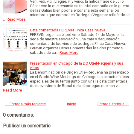
Veni, vidi, vici. Llegué, ví y vencí, la mítica frase de Julio
César con la que resumía su triunfal campaña en la guerra
de las Galias bien podría entonarla esta semana los
miembros que componen Bodegas Vegamar refiriéndose
…
Read More
Cata comentada FEREVIN Finca Casa Nueva
FEREVIN organiza el próximo Sábado 14 de Mayo en la
sede de nuestra asociación, una cata y degustación
comentada de los vinos de bodegas Finca Casa Nueva.
Ferevin organiza Catas Comentadas los dos primeros
sábados de ca…
Read More
Presentación en Chicago de la DO Utiel-Requena y sus
vinos
La Denominación de Origen Utiel-Requena ha presentado
en el World Wine Meetings de Chicago las características
especiales de su terroir junto con una la cata comentada
de nueve vinos de Bobal de las bodegas que han via…
Read More
← Entrada más reciente
Inicio
Entrada antigua →
0 comentarios:
Publicar un comentario