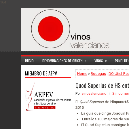
164
»
»
INICIO
DENOMINACIONES DE ORIGEN
VINOS
PANEL DE
MIEMBRO DE AEPV
Home
»
Bodegas
,
DO Utiel-Re
Quod Superius de HS ent
Por
vinovalenciano
Sin comen
El
Quod Superius
de
Hispano+S
2015
La guía que dirige Joaquín P
Entre los 100 mejores de nue
El Quod Superius consigue la