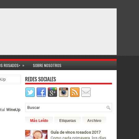
»
NOS ROSADOS>
SOBRE NOSOTROS
REDES SOCIALES
neUp
ital
WineUp
Más Leído
Etiquetas
Archivo
Guía de vinos rosados 2017
Como cada primavera, los días