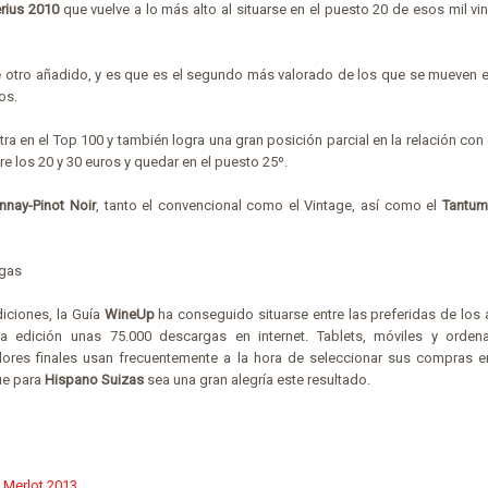
rius 2010
que vuelve a lo más alto al situarse en el puesto 20 de esos mil v
e otro añadido, y es que es el segundo más valorado de los que se mueven e
os.
ra en el Top 100 y también logra una gran posición parcial en la relación con e
re los 20 y 30 euros y quedar en el puesto 25º.
nay-Pinot Noir
, tanto el convencional como el Vintage, así como el
Tantum
rgas
iciones, la Guía
WineUp
ha conseguido situarse entre las preferidas de los 
ima edición unas 75.000 descargas en internet. Tablets, móviles y orde
ores finales usan frecuentemente a la hora de seleccionar sus compras e
que para
Hispano Suizas
sea una gran alegría este resultado.
 Merlot 2013