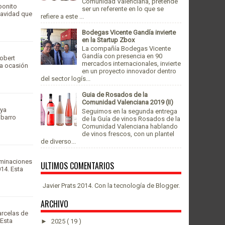
Comunidad Valenciana, pretende
bonito
ser un referente en lo que se
uavidad que
refiere a este ...
Bodegas Vicente Gandía invierte
en la Startup Zbox
La compañía Bodegas Vicente
Gandía con presencia en 90
Robert
mercados internacionales, invierte
ra ocasión
en un proyecto innovador dentro
del sector logís...
Guia de Rosados de la
Comunidad Valenciana 2019 (II)
uya
Seguimos en la segunda entrega
 barro
de la Guía de vinos Rosados de la
Comunidad Valenciana hablando
de vinos frescos, con un plantel
de diverso...
ominaciones
ULTIMOS COMENTARIOS
14. Esta
Javier Prats 2014. Con la tecnología de
Blogger
.
ARCHIVO
arcelas de
 Esta
►
2025
( 19 )