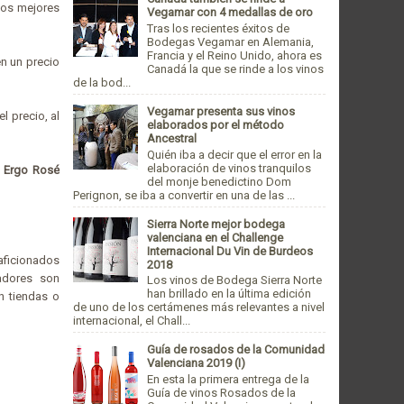
inos mejores
Vegamar con 4 medallas de oro
Tras los recientes éxitos de
Bodegas Vegamar en Alemania,
Francia y el Reino Unido, ahora es
n un precio
Canadá la que se rinde a los vinos
de la bod...
Vegamar presenta sus vinos
l precio, al
elaborados por el método
Ancestral
Quién iba a decir que el error en la
elaboración de vinos tranquilos
 Ergo Rosé
del monje benedictino Dom
Perignon, se iba a convertir en una de las ...
Sierra Norte mejor bodega
valenciana en el Challenge
Internacional Du Vin de Burdeos
aficionados
2018
nadores son
Los vinos de Bodega Sierra Norte
han brillado en la última edición
n tiendas o
de uno de los certámenes más relevantes a nivel
internacional, el Chall...
Guía de rosados de la Comunidad
Valenciana 2019 (I)
En esta la primera entrega de la
Guía de vinos Rosados de la