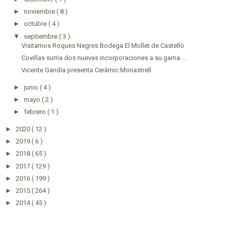
►
noviembre
( 8 )
►
octubre
( 4 )
▼
septiembre
( 3 )
Visitamos Roques Negres Bodega El Mollet de Castelló
Coviñas suma dos nuevas incorporaciones a su gama ...
Vicente Gandía presenta Ceràmic Monastrell
►
junio
( 4 )
►
mayo
( 2 )
►
febrero
( 1 )
►
2020
( 12 )
►
2019
( 6 )
►
2018
( 65 )
►
2017
( 129 )
►
2016
( 199 )
►
2015
( 264 )
►
2014
( 45 )