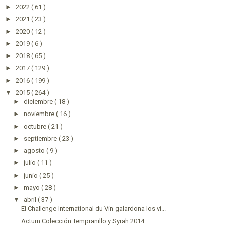
►
2022
( 61 )
►
2021
( 23 )
►
2020
( 12 )
►
2019
( 6 )
►
2018
( 65 )
►
2017
( 129 )
►
2016
( 199 )
▼
2015
( 264 )
►
diciembre
( 18 )
►
noviembre
( 16 )
►
octubre
( 21 )
►
septiembre
( 23 )
►
agosto
( 9 )
►
julio
( 11 )
►
junio
( 25 )
►
mayo
( 28 )
▼
abril
( 37 )
El Challenge International du Vin galardona los vi...
Actum Colección Tempranillo y Syrah 2014