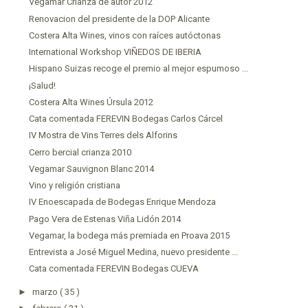
Vegamar Crianza de autor 2012
Renovacion del presidente de la DOP Alicante
Costera Alta Wines, vinos con raíces autóctonas
International Workshop VIÑEDOS DE IBERIA
Hispano Suizas recoge el premio al mejor espumoso ...
¡Salud!
Costera Alta Wines Úrsula 2012
Cata comentada FEREVIN Bodegas Carlos Cárcel
IV Mostra de Vins Terres dels Alforins
Cerro bercial crianza 2010
Vegamar Sauvignon Blanc 2014
Vino y religión cristiana
IV Enoescapada de Bodegas Enrique Mendoza
Pago Vera de Estenas Viña Lidón 2014
Vegamar, la bodega más premiada en Proava 2015
Entrevista a José Miguel Medina, nuevo presidente ...
Cata comentada FEREVIN Bodegas CUEVA
►
marzo
( 35 )