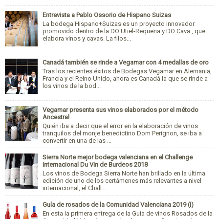
Entrevista a Pablo Ossorio de Hispano Suizas
La bodega Hispano+Suizas es un proyecto innovador
promovido dentro de la DO Utiel-Requena y DO Cava , que
elabora vinos y cavas. La filos...
Canadá también se rinde a Vegamar con 4 medallas de oro
Tras los recientes éxitos de Bodegas Vegamar en Alemania,
Francia y el Reino Unido, ahora es Canadá la que se rinde a
los vinos de la bod...
Vegamar presenta sus vinos elaborados por el método
Ancestral
Quién iba a decir que el error en la elaboración de vinos
tranquilos del monje benedictino Dom Perignon, se iba a
convertir en una de las ...
Sierra Norte mejor bodega valenciana en el Challenge
Internacional Du Vin de Burdeos 2018
Los vinos de Bodega Sierra Norte han brillado en la última
edición de uno de los certámenes más relevantes a nivel
internacional, el Chall...
Guía de rosados de la Comunidad Valenciana 2019 (I)
En esta la primera entrega de la Guía de vinos Rosados de la