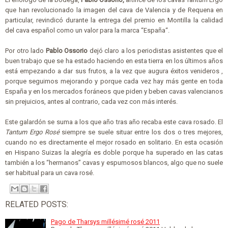
que han revolucionado la imagen del cava de Valencia y de Requena en
particular, revindicó durante la entrega del premio en Montilla la calidad
del cava español como un valor para la marca “España“.
Por otro lado
Pablo Ossorio
dejó claro a los periodistas asistentes que el
buen trabajo que se ha estado haciendo en esta tierra en los últimos años
está empezando a dar sus frutos, a la vez que augura éxitos venideros ,
porque seguimos mejorando y porque cada vez hay más gente en toda
España y en los mercados foráneos que piden y beben cavas valencianos
sin prejuicios, antes al contrario, cada vez con más interés.
Este galardón se suma a los que año tras año recaba este cava rosado. El
Tantum Ergo Rosé
siempre se suele situar entre los dos o tres mejores,
cuando no es directamente el mejor rosado en solitario. En esta ocasión
en Hispano Suizas la alegría es doble porque ha superado en las catas
también a los “hermanos” cavas y espumosos blancos, algo que no suele
ser habitual para un cava rosé.
RELATED POSTS:
Pago de Tharsys millésimé rosé 2011