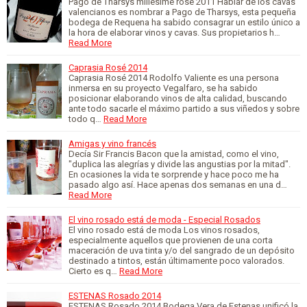
Pago de Tharsys millésimé rosé 2011 Hablar de los cavas
valencianos es nombrar a Pago de Tharsys, esta pequeña
bodega de Requena ha sabido consagrar un estilo único a
la hora de elaborar vinos y cavas. Sus propietarios h…
Read More
Caprasia Rosé 2014
Caprasia Rosé 2014 Rodolfo Valiente es una persona
inmersa en su proyecto Vegalfaro, se ha sabido
posicionar elaborando vinos de alta calidad, buscando
ante todo sacarle el máximo partido a sus viñedos y sobre
todo q…
Read More
Amigas y vino francés
Decía Sir Francis Bacon que la amistad, como el vino,
"duplica las alegrías y divide las angustias por la mitad".
En ocasiones la vida te sorprende y hace poco me ha
pasado algo así. Hace apenas dos semanas en una d…
Read More
El vino rosado está de moda - Especial Rosados
El vino rosado está de moda Los vinos rosados,
especialmente aquellos que provienen de una corta
maceración de uva tinta y/o del sangrado de un depósito
destinado a tintos, están últimamente poco valorados.
Cierto es q…
Read More
ESTENAS Rosado 2014
ESTENAS Rosado 2014 Bodega Vera de Estenas unificó la