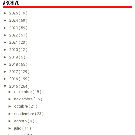
ARCHIVO
►
2025
( 19 )
►
2024
( 69 )
►
2023
( 59 )
►
2022
( 61 )
►
2021
( 23 )
►
2020
( 12 )
►
2019
( 6 )
►
2018
( 65 )
►
2017
( 129 )
►
2016
( 199 )
▼
2015
( 264 )
►
diciembre
( 18 )
►
noviembre
( 16 )
►
octubre
( 21 )
►
septiembre
( 23 )
►
agosto
( 9 )
►
julio
( 11 )