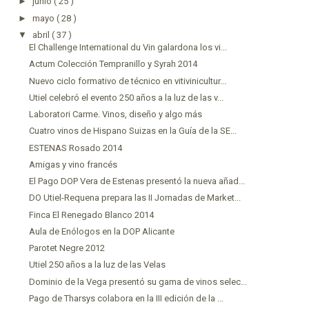
►
junio
( 25 )
►
mayo
( 28 )
▼
abril
( 37 )
El Challenge International du Vin galardona los vi...
Actum Colección Tempranillo y Syrah 2014
Nuevo ciclo formativo de técnico en vitivinicultur...
Utiel celebró el evento 250 años a la luz de las v...
Laboratori Carme. Vinos, diseño y algo más
Cuatro vinos de Hispano Suizas en la Guía de la SE...
ESTENAS Rosado 2014
Amigas y vino francés
El Pago DOP Vera de Estenas presentó la nueva añad...
DO Utiel-Requena prepara las II Jornadas de Market...
Finca El Renegado Blanco 2014
Aula de Enólogos en la DOP Alicante
Parotet Negre 2012
Utiel 250 años a la luz de las Velas
Dominio de la Vega presentó su gama de vinos selec...
Pago de Tharsys colabora en la III edición de la ...