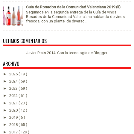
Guia de Rosados de la Comunidad Valenciana 2019 (II)
Seguimos en la segunda entrega de la Guía de vinos
Rosados de la Comunidad Valenciana hablando de vinos
frescos, con un plantel de diverso...
ULTIMOS COMENTARIOS
Javier Prats 2014. Con la tecnología de
Blogger
.
ARCHIVO
►
2025
( 19 )
►
2024
( 69 )
►
2023
( 59 )
►
2022
( 61 )
►
2021
( 23 )
►
2020
( 12 )
►
2019
( 6 )
►
2018
( 65 )
►
2017
( 129 )