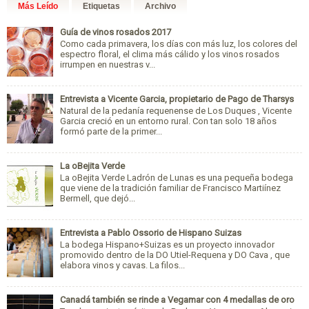
Más Leído
Etiquetas
Archivo
Guía de vinos rosados 2017
Como cada primavera, los días con más luz, los colores del
espectro floral, el clima más cálido y los vinos rosados
irrumpen en nuestras v...
Entrevista a Vicente Garcia, propietario de Pago de Tharsys
Natural de la pedanía requenense de Los Duques , Vicente
Garcia creció en un entorno rural. Con tan solo 18 años
formó parte de la primer...
La oBejita Verde
La oBejita Verde Ladrón de Lunas es una pequeña bodega
que viene de la tradición familiar de Francisco Martiínez
Bermell, que dejó...
Entrevista a Pablo Ossorio de Hispano Suizas
La bodega Hispano+Suizas es un proyecto innovador
promovido dentro de la DO Utiel-Requena y DO Cava , que
elabora vinos y cavas. La filos...
Canadá también se rinde a Vegamar con 4 medallas de oro