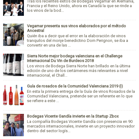
Tras los recientes éxitos de Bodegas Vegamar en Alemania,
Francia y el Reino Unido, ahora es Canadá la que se rinde a
los vinos de la bod...
Vegamar presenta sus vinos elaborados por el método
Ancestral
Quién iba a decir que el error en la elaboración de vinos
tranquilos del monje benedictino Dom Perignon, se iba a
convertir en una de las ...
Sierra Norte mejor bodega valenciana en el Challenge
Internacional Du Vin de Burdeos 2018
Los vinos de Bodega Sierra Norte han brillado en la última
edición de uno de los certámenes más relevantes a nivel
internacional, el Chall...
Guía de rosados de la Comunidad Valenciana 2019 (I)
En esta la primera entrega de la Guía de vinos Rosados de la
Comunidad Valenciana, pretende ser un referente en lo que
se refiere a este ...
Bodegas Vicente Gandía invierte en la Startup Zbox
La compañía Bodegas Vicente Gandía con presencia en 90
mercados internacionales, invierte en un proyecto innovador
dentro del sector logís...