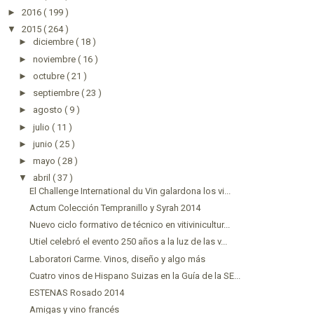
►
2016
( 199 )
▼
2015
( 264 )
►
diciembre
( 18 )
►
noviembre
( 16 )
►
octubre
( 21 )
►
septiembre
( 23 )
►
agosto
( 9 )
►
julio
( 11 )
►
junio
( 25 )
►
mayo
( 28 )
▼
abril
( 37 )
El Challenge International du Vin galardona los vi...
Actum Colección Tempranillo y Syrah 2014
Nuevo ciclo formativo de técnico en vitivinicultur...
Utiel celebró el evento 250 años a la luz de las v...
Laboratori Carme. Vinos, diseño y algo más
Cuatro vinos de Hispano Suizas en la Guía de la SE...
ESTENAS Rosado 2014
Amigas y vino francés