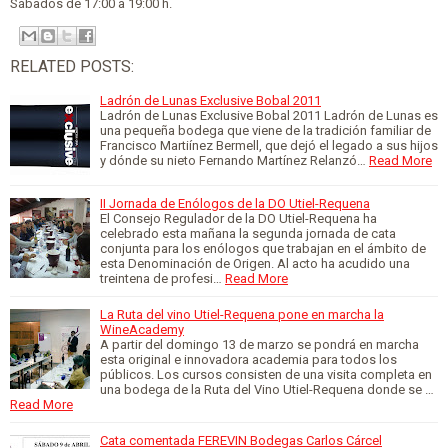
Sábados de 17:00 a 19:00 h.
RELATED POSTS:
Ladrón de Lunas Exclusive Bobal 2011
Ladrón de Lunas Exclusive Bobal 2011 Ladrón de Lunas es
una pequeña bodega que viene de la tradición familiar de
Francisco Martiínez Bermell, que dejó el legado a sus hijos
y dónde su nieto Fernando Martínez Relanzó…
Read More
II Jornada de Enólogos de la DO Utiel-Requena
El Consejo Regulador de la DO Utiel-Requena ha
celebrado esta mañana la segunda jornada de cata
conjunta para los enólogos que trabajan en el ámbito de
esta Denominación de Origen. Al acto ha acudido una
treintena de profesi…
Read More
La Ruta del vino Utiel-Requena pone en marcha la
WineAcademy
A partir del domingo 13 de marzo se pondrá en marcha
esta original e innovadora academia para todos los
públicos. Los cursos consisten de una visita completa en
una bodega de la Ruta del Vino Utiel-Requena donde se …
Read More
Cata comentada FEREVIN Bodegas Carlos Cárcel