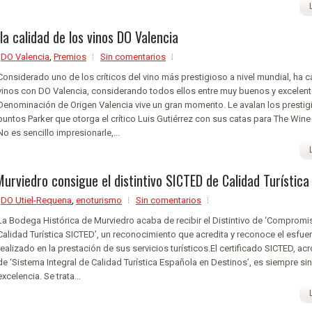
a calidad de los vinos DO Valencia
,
DO Valencia
,
Premios
Sin comentarios
Considerado uno de los críticos del vino más prestigioso a nivel mundial, ha 
vinos con DO Valencia, considerando todos ellos entre muy buenos y excele
Denominación de Origen Valencia vive un gran momento. Le avalan los presti
puntos Parker que otorga el crítico Luis Gutiérrez con sus catas para The Win
No es sencillo impresionarle,...
urviedro consigue el distintivo SICTED de Calidad Turística
,
DO Utiel-Requena
,
enoturismo
Sin comentarios
La Bodega Histórica de Murviedro acaba de recibir el Distintivo de ‘Compromi
Calidad Turística SICTED’, un reconocimiento que acredita y reconoce el esfue
realizado en la prestación de sus servicios turísticos.El certificado SICTED, a
de ‘Sistema Integral de Calidad Turística Española en Destinos’, es siempre s
excelencia. Se trata...