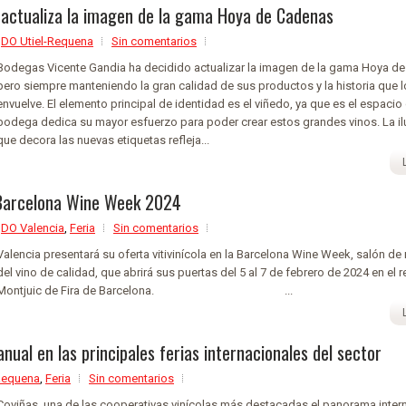
actualiza la imagen de la gama Hoya de Cadenas
,
DO Utiel-Requena
Sin comentarios
Bodegas Vicente Gandia ha decidido actualizar la imagen de la gama Hoya d
pero siempre manteniendo la gran calidad de sus productos y la historia que 
envuelve. El elemento principal de identidad es el viñedo, ya que es el espacio
bodega dedica su mayor esfuerzo para poder crear estos grandes vinos. La il
que decora las nuevas etiquetas refleja...
 Barcelona Wine Week 2024
,
DO Valencia
,
Feria
Sin comentarios
Valencia presentará su oferta vitivinícola en la Barcelona Wine Week, salón de 
del vino de calidad, que abrirá sus puertas del 5 al 7 de febrero de 2024 en el r
Montjuic de Fira de Barcelona. ...
nual en las principales ferias internacionales del sector
Requena
,
Feria
Sin comentarios
Coviñas, una de las cooperativas vinícolas más destacadas el panorama intern