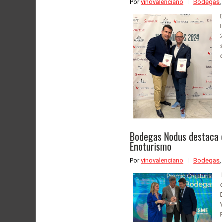
Por
vinovalenciano
Bodegas
Bodegas Nodus destaca e
Enoturismo
Por
vinovalenciano
Bodegas