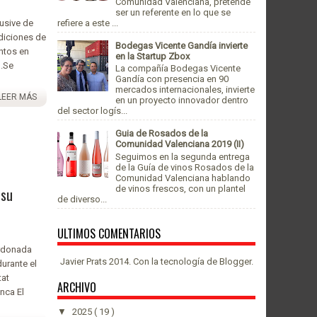
Comunidad Valenciana, pretende
ser un referente en lo que se
refiere a este ...
lusive de
ediciones de
Bodegas Vicente Gandía invierte
ntos en
en la Startup Zbox
o.Se
La compañía Bodegas Vicente
Gandía con presencia en 90
mercados internacionales, invierte
LEER MÁS
en un proyecto innovador dentro
del sector logís...
Guia de Rosados de la
Comunidad Valenciana 2019 (II)
Seguimos en la segunda entrega
de la Guía de vinos Rosados de la
Comunidad Valenciana hablando
de vinos frescos, con un plantel
 su
de diverso...
ULTIMOS COMENTARIOS
ardonada
Javier Prats 2014. Con la tecnología de
Blogger
.
urante el
tat
ARCHIVO
nca El
▼
2025
( 19 )