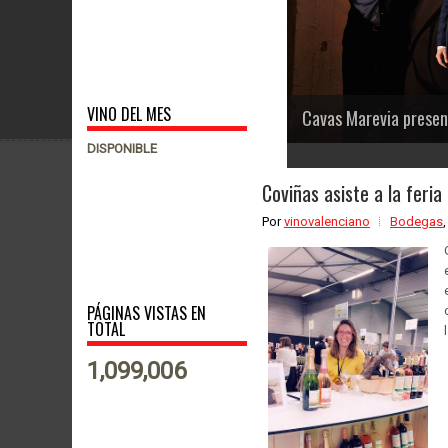
VINO DEL MES
Cavas Marevia presen
DISPONIBLE
1
2
3
4
5
6
Coviñas asiste a la feria
Por
vinovalenciano
Bodegas
PÁGINAS VISTAS EN
TOTAL
1,099,006