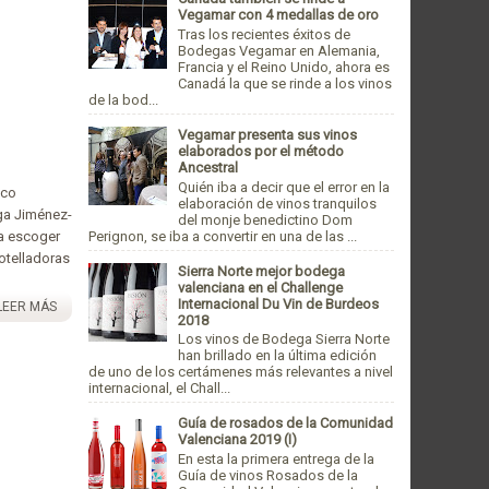
Vegamar con 4 medallas de oro
Tras los recientes éxitos de
Bodegas Vegamar en Alemania,
Francia y el Reino Unido, ahora es
Canadá la que se rinde a los vinos
de la bod...
Vegamar presenta sus vinos
elaborados por el método
Ancestral
Quién iba a decir que el error en la
ico
elaboración de vinos tranquilos
ega Jiménez-
del monje benedictino Dom
Perignon, se iba a convertir en una de las ...
ra escoger
otelladoras
Sierra Norte mejor bodega
valenciana en el Challenge
Internacional Du Vin de Burdeos
LEER MÁS
2018
Los vinos de Bodega Sierra Norte
han brillado en la última edición
de uno de los certámenes más relevantes a nivel
internacional, el Chall...
Guía de rosados de la Comunidad
Valenciana 2019 (I)
En esta la primera entrega de la
Guía de vinos Rosados de la