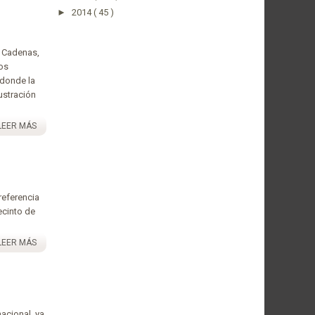
►
2014
( 45 )
e Cadenas,
los
 donde la
ustración
LEER MÁS
referencia
ecinto de
LEER MÁS
acional, ya