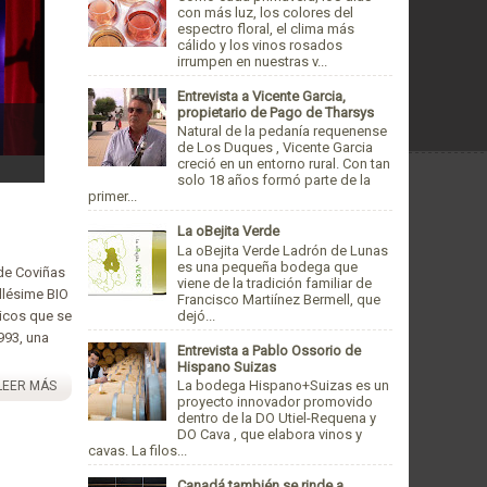
con más luz, los colores del
espectro floral, el clima más
cálido y los vinos rosados
irrumpen en nuestras v...
Entrevista a Vicente Garcia,
propietario de Pago de Tharsys
Natural de la pedanía requenense
de Los Duques , Vicente Garcia
creció en un entorno rural. Con tan
solo 18 años formó parte de la
primer...
La oBejita Verde
La oBejita Verde Ladrón de Lunas
es una pequeña bodega que
 de Coviñas
viene de la tradición familiar de
illésime BIO
Francisco Martiínez Bermell, que
dejó...
gicos que se
993, una
Entrevista a Pablo Ossorio de
Hispano Suizas
La bodega Hispano+Suizas es un
LEER MÁS
proyecto innovador promovido
dentro de la DO Utiel-Requena y
DO Cava , que elabora vinos y
cavas. La filos...
Canadá también se rinde a