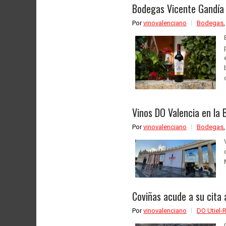
Bodegas Vicente Gandía 
Por
vinovalenciano
Bodegas
Vinos DO Valencia en la
Por
vinovalenciano
Bodegas
Coviñas acude a su cita a
Por
vinovalenciano
DO Utiel-