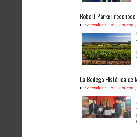
Robert Parker reconoce l
Por
vinovalenciano
Bodegas
La Bodega Histórica de M
Por
vinovalenciano
Bodegas