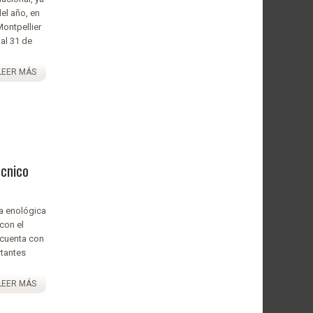
del año, en
Montpellier
 al 31 de
LEER MÁS
écnico
ra enológica
con el
 cuenta con
rtantes
LEER MÁS