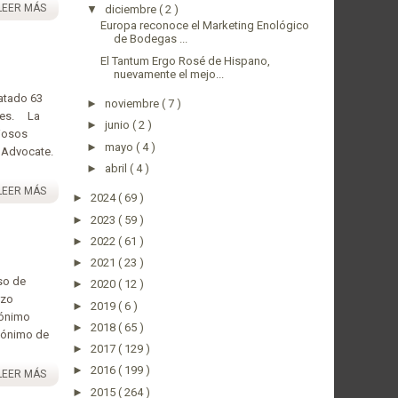
LEER MÁS
▼
diciembre
( 2 )
Europa reconoce el Marketing Enológico
de Bodegas ...
El Tantum Ergo Rosé de Hispano,
nuevamente el mejo...
catado 63
►
noviembre
( 7 )
ntes. La
►
junio
( 2 )
giosos
►
mayo
( 4 )
e Advocate.
►
abril
( 4 )
LEER MÁS
►
2024
( 69 )
►
2023
( 59 )
►
2022
( 61 )
►
2021
( 23 )
so de
►
2020
( 12 )
rzo
►
2019
( 6 )
crónimo
►
2018
( 65 )
inónimo de
►
2017
( 129 )
►
2016
( 199 )
LEER MÁS
►
2015
( 264 )