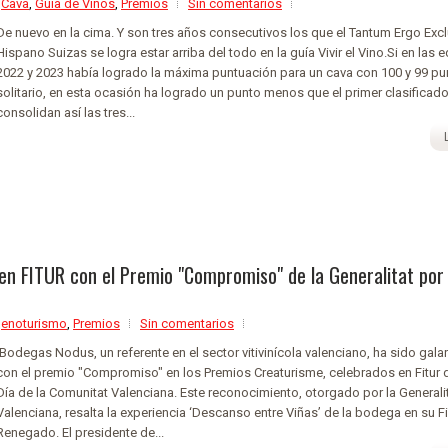
,
Cava
,
Guía de Vinos
,
Premios
Sin comentarios
De nuevo en la cima. Y son tres años consecutivos los que el Tantum Ergo Exc
Hispano Suizas se logra estar arriba del todo en la guía Vivir el Vino.Si en las 
2022 y 2023 había logrado la máxima puntuación para un cava con 100 y 99 pu
solitario, en esta ocasión ha logrado un punto menos que el primer clasificad
consolidan así las tres...
n FITUR con el Premio "Compromiso" de la Generalitat por
,
enoturismo
,
Premios
Sin comentarios
Bodegas Nodus, un referente en el sector vitivinícola valenciano, ha sido gal
con el premio "Compromiso" en los Premios Creaturisme, celebrados en Fitur d
Día de la Comunitat Valenciana. Este reconocimiento, otorgado por la Generali
Valenciana, resalta la experiencia ‘Descanso entre Viñas’ de la bodega en su Fi
Renegado. El presidente de...