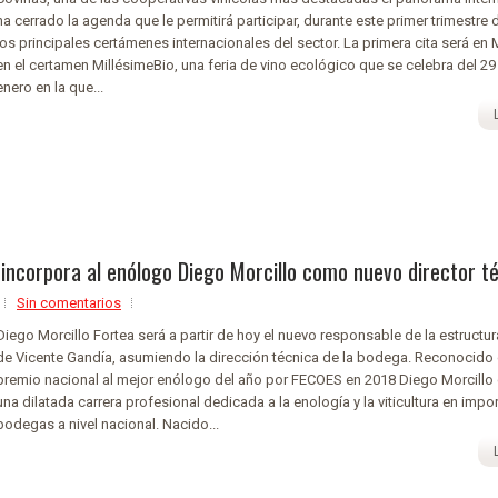
ha cerrado la agenda que le permitirá participar, durante este primer trimestre 
los principales certámenes internacionales del sector. La primera cita será en 
en el certamen MillésimeBio, una feria de vino ecológico que se celebra del 29
enero en la que...
incorpora al enólogo Diego Morcillo como nuevo director t
Sin comentarios
Diego Morcillo Fortea será a partir de hoy el nuevo responsable de la estructu
de Vicente Gandía, asumiendo la dirección técnica de la bodega. Reconocido 
premio nacional al mejor enólogo del año por FECOES en 2018 Diego Morcillo
una dilatada carrera profesional dedicada a la enología y la viticultura en impo
bodegas a nivel nacional. Nacido...