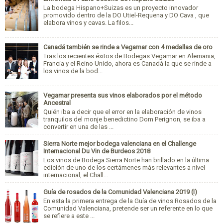
La bodega Hispano+Suizas es un proyecto innovador
promovido dentro de la DO Utiel-Requena y DO Cava , que
elabora vinos y cavas. La filos...
Canadá también se rinde a Vegamar con 4 medallas de oro
Tras los recientes éxitos de Bodegas Vegamar en Alemania,
Francia y el Reino Unido, ahora es Canadá la que se rinde a
los vinos de la bod...
Vegamar presenta sus vinos elaborados por el método
Ancestral
Quién iba a decir que el error en la elaboración de vinos
tranquilos del monje benedictino Dom Perignon, se iba a
convertir en una de las ...
Sierra Norte mejor bodega valenciana en el Challenge
Internacional Du Vin de Burdeos 2018
Los vinos de Bodega Sierra Norte han brillado en la última
edición de uno de los certámenes más relevantes a nivel
internacional, el Chall...
Guía de rosados de la Comunidad Valenciana 2019 (I)
En esta la primera entrega de la Guía de vinos Rosados de la
Comunidad Valenciana, pretende ser un referente en lo que
se refiere a este ...