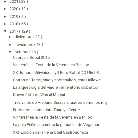
►
2021
( 23 )
►
2020
( 12 )
►
2019
( 6 )
►
2018
( 65 )
▼
2017
( 129 )
►
diciembre
( 13 )
►
noviembre
( 13 )
▼
octubre
( 16 )
Caprasia Bobal 2015
Viniterrània - Festa de la Verema en Benlloc
XX Jornada Vitivinícola y II Foro Bobal DO Utiel-R...
Cortos de Terror, vino y sobresaltos, este Hallowe...
La arqueología del vino en el Territorio Bobal con...
Nuevo éxito de Vins al Mercat
Tres vinos de Hispano Suizas situados como los mej...
Probamos el vino tinto Tharsys Centre
Viniterránea la Festa de la Verema en Benlloc
La guía Peñín encumbra la garnacha de Vegamar
XXII Edición de la Feria Utiel Gastronómica