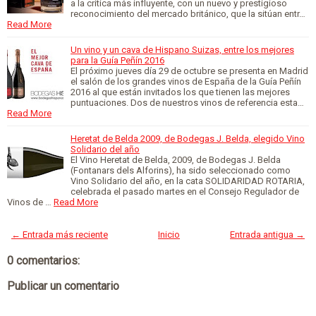
a la crítica más influyente, con un nuevo y prestigioso
reconocimiento del mercado británico, que la sitúan entr…
Read More
Un vino y un cava de Hispano Suizas, entre los mejores
para la Guía Peñín 2016
El próximo jueves día 29 de octubre se presenta en Madrid
el salón de los grandes vinos de España de la Guía Peñín
2016 al que están invitados los que tienen las mejores
puntuaciones. Dos de nuestros vinos de referencia esta…
Read More
Heretat de Belda 2009, de Bodegas J. Belda, elegido Vino
Solidario del año
El Vino Heretat de Belda, 2009, de Bodegas J. Belda
(Fontanars dels Alforins), ha sido seleccionado como
Vino Solidario del año, en la cata SOLIDARIDAD ROTARIA,
celebrada el pasado martes en el Consejo Regulador de
Vinos de …
Read More
← Entrada más reciente
Inicio
Entrada antigua →
0 comentarios:
Publicar un comentario