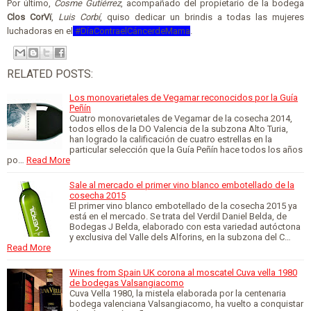
Por último,
Cosme Gutiérrez
, acompañado del propietario de la bodega
Clos CorVï
,
Luis Corbí
, quiso dedicar un brindis a todas las mujeres
luchadoras en el
#DíaContraelCáncerdeMama
.
RELATED POSTS:
Los monovarietales de Vegamar reconocidos por la Guía
Peñín
Cuatro monovarietales de Vegamar de la cosecha 2014,
todos ellos de la DO Valencia de la subzona Alto Turia,
han logrado la calificación de cuatro estrellas en la
particular selección que la Guía Peñín hace todos los años
po…
Read More
Sale al mercado el primer vino blanco embotellado de la
cosecha 2015
El primer vino blanco embotellado de la cosecha 2015 ya
está en el mercado. Se trata del Verdil Daniel Belda, de
Bodegas J Belda, elaborado con esta variedad autóctona
y exclusiva del Valle dels Alforins, en la subzona del C…
Read More
Wines from Spain UK corona al moscatel Cuva vella 1980
de bodegas Valsangiacomo
Cuva Vella 1980, la mistela elaborada por la centenaria
bodega valenciana Valsangiacomo, ha vuelto a conquistar