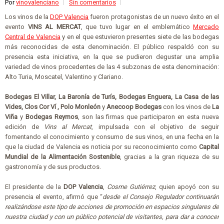
Por
vinovalenciano
Sin comentarios
Los vinos de la
DOP Valencia
fueron protagonistas de un nuevo éxito en el
evento
VINS AL MERCAT
, que tuvo lugar en el emblemático
Mercado
Central de Valencia
y en el que estuvieron presentes siete de las bodegas
más reconocidas de esta denominación. El público respaldó con su
presencia esta iniciativa, en la que se pudieron degustar una amplia
variedad de vinos procedentes de las 4 subzonas de esta denominación:
Alto Turia, Moscatel, Valentino y Clariano.
Bodegas El Villar, La Baronía de Turís, Bodegas Enguera, La Casa de las
Vides, Clos Cor Ví , Polo Monleón
y
Anecoop Bodegas
con los vinos de
La
Viña
y
Bodegas Reymos
, son las firmas que participaron en esta nueva
edición de
Vins al Mercat
, impulsada con el objetivo de seguir
fomentando el conocimiento y consumo de sus vinos, en una fecha en la
que la ciudad de Valencia es noticia por su reconocimiento como
Capital
Mundial de la Alimentación Sostenible
, gracias a la gran riqueza de su
gastronomía y de sus productos.
El presidente de la
DOP Valencia
,
Cosme Gutiérrez
, quien apoyó con su
presencia el evento, afirmó que “
desde el Consejo Regulador continuarán
realizándose este tipo de acciones de promoción en espacios singulares de
nuestra ciudad y con un público potencial de visitantes, para dar a conocer