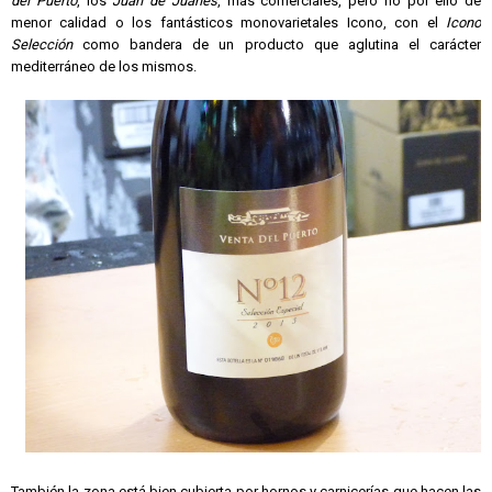
del Puerto
, los
Juan de Juanes
, más comerciales, pero no por ello de
menor calidad o los fantásticos monovarietales Icono, con el
Icono
Selección
como bandera de un producto que aglutina el carácter
mediterráneo de los mismos.
También la zona está bien cubierta por hornos y carnicerías que hacen las