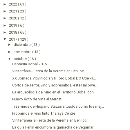
►
2022
( 61 )
►
2021
( 23 )
►
2020
( 12 )
►
2019
( 6 )
►
2018
( 65 )
▼
2017
( 129 )
►
diciembre
( 13 )
►
noviembre
( 13 )
▼
octubre
( 16 )
Caprasia Bobal 2015
Viniterrània - Festa de la Verema en Benlloc
XX Jornada Vitivinícola y II Foro Bobal DO Utiel-R...
Cortos de Terror, vino y sobresaltos, este Hallowe...
La arqueología del vino en el Territorio Bobal con...
Nuevo éxito de Vins al Mercat
Tres vinos de Hispano Suizas situados como los mej...
Probamos el vino tinto Tharsys Centre
Viniterránea la Festa de la Verema en Benlloc
La guía Peñín encumbra la garnacha de Vegamar