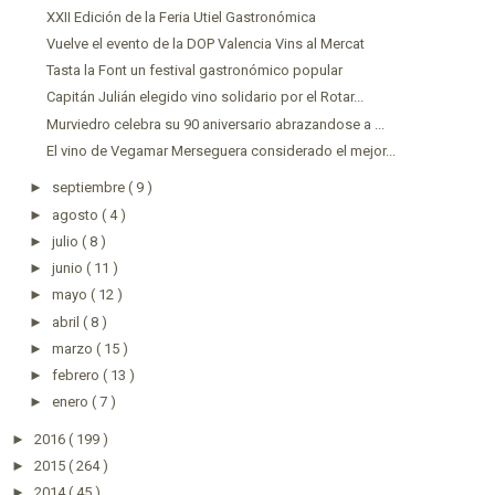
XXII Edición de la Feria Utiel Gastronómica
Vuelve el evento de la DOP Valencia Vins al Mercat
Tasta la Font un festival gastronómico popular
Capitán Julián elegido vino solidario por el Rotar...
Murviedro celebra su 90 aniversario abrazandose a ...
El vino de Vegamar Merseguera considerado el mejor...
►
septiembre
( 9 )
►
agosto
( 4 )
►
julio
( 8 )
►
junio
( 11 )
►
mayo
( 12 )
►
abril
( 8 )
►
marzo
( 15 )
►
febrero
( 13 )
►
enero
( 7 )
►
2016
( 199 )
►
2015
( 264 )
►
2014
( 45 )