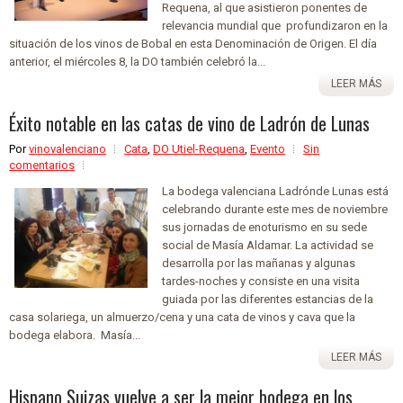
Requena, al que asistieron ponentes de
relevancia mundial que profundizaron en la
situación de los vinos de Bobal en esta Denominación de Origen. El día
anterior, el miércoles 8, la DO también celebró la...
LEER MÁS
Éxito notable en las catas de vino de Ladrón de Lunas
Por
vinovalenciano
Cata
,
DO Utiel-Requena
,
Evento
Sin
comentarios
La bodega valenciana Ladrónde Lunas está
celebrando durante este mes de noviembre
sus jornadas de enoturismo en su sede
social de Masía Aldamar. La actividad se
desarrolla por las mañanas y algunas
tardes-noches y consiste en una visita
guiada por las diferentes estancias de la
casa solariega, un almuerzo/cena y una cata de vinos y cava que la
bodega elabora. Masía...
LEER MÁS
Hispano Suizas vuelve a ser la mejor bodega en los