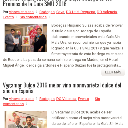
Premios de la Guia SMU 2018
Por
vinovalenciano
Bodegas
,
Cava
,
DO Utiel-Requena
,
DO Valencia
,
Evento
Sin comentarios
Bodegas Hispano Suizas acaba de renovar
el título de Mejor Bodega de España
elaborando monovarietales en la Guía Sin
Mala Uva, un reconocimiento que ya había
logrado en la Guia SMU 2017 y que realza la
firme trayectoria de esta bodega valenciana
de Requena.La pasada semana se hizo entrega en Madrid, en el Hotel
Miguel Ángel, de los galardones e Hispano Suizas fue la protagonista...
LEER MÁS
Vegamar Dulce 2016 mejor vino monovarietal dulce del
año en España
Por
vinovalenciano
Bodegas
,
DO Valencia
,
Evento
Sin
comentarios
El Vegamar Dulce 2016 acaba de ser
calificado como el mejor vino monovarietal
dulce del año en España en la Guia Sin Mala