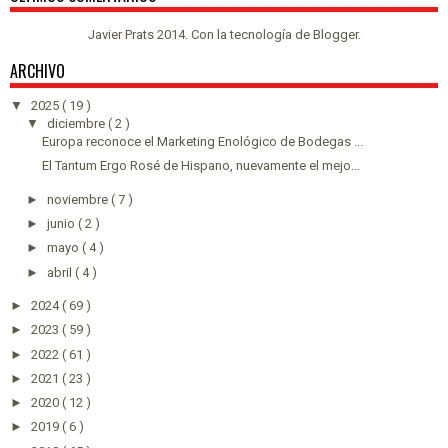
Javier Prats 2014. Con la tecnología de
Blogger
.
ARCHIVO
▼
2025
( 19 )
▼
diciembre
( 2 )
Europa reconoce el Marketing Enológico de Bodegas ...
El Tantum Ergo Rosé de Hispano, nuevamente el mejo...
►
noviembre
( 7 )
►
junio
( 2 )
►
mayo
( 4 )
►
abril
( 4 )
►
2024
( 69 )
►
2023
( 59 )
►
2022
( 61 )
►
2021
( 23 )
►
2020
( 12 )
►
2019
( 6 )