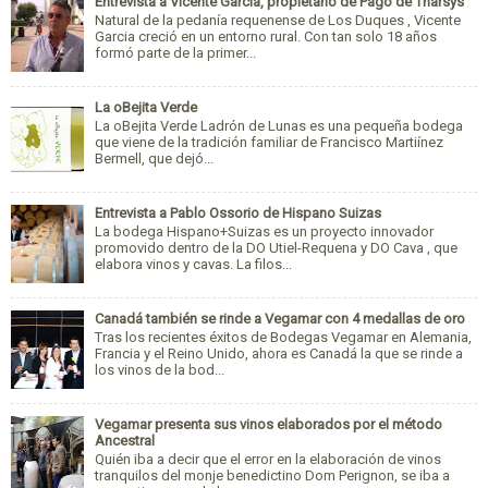
Entrevista a Vicente Garcia, propietario de Pago de Tharsys
Natural de la pedanía requenense de Los Duques , Vicente
Garcia creció en un entorno rural. Con tan solo 18 años
formó parte de la primer...
La oBejita Verde
La oBejita Verde Ladrón de Lunas es una pequeña bodega
que viene de la tradición familiar de Francisco Martiínez
Bermell, que dejó...
Entrevista a Pablo Ossorio de Hispano Suizas
La bodega Hispano+Suizas es un proyecto innovador
promovido dentro de la DO Utiel-Requena y DO Cava , que
elabora vinos y cavas. La filos...
Canadá también se rinde a Vegamar con 4 medallas de oro
Tras los recientes éxitos de Bodegas Vegamar en Alemania,
Francia y el Reino Unido, ahora es Canadá la que se rinde a
los vinos de la bod...
Vegamar presenta sus vinos elaborados por el método
Ancestral
Quién iba a decir que el error en la elaboración de vinos
tranquilos del monje benedictino Dom Perignon, se iba a