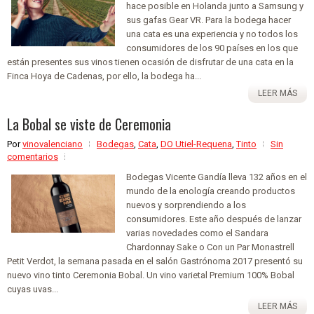
hace posible en Holanda junto a Samsung y
sus gafas Gear VR. Para la bodega hacer
una cata es una experiencia y no todos los
consumidores de los 90 países en los que
están presentes sus vinos tienen ocasión de disfrutar de una cata en la
Finca Hoya de Cadenas, por ello, la bodega ha...
LEER MÁS
La Bobal se viste de Ceremonia
Por
vinovalenciano
Bodegas
,
Cata
,
DO Utiel-Requena
,
Tinto
Sin
comentarios
Bodegas Vicente Gandía lleva 132 años en el
mundo de la enología creando productos
nuevos y sorprendiendo a los
consumidores. Este año después de lanzar
varias novedades como el Sandara
Chardonnay Sake o Con un Par Monastrell
Petit Verdot, la semana pasada en el salón Gastrónoma 2017 presentó su
nuevo vino tinto Ceremonia Bobal. Un vino varietal Premium 100% Bobal
cuyas uvas...
LEER MÁS