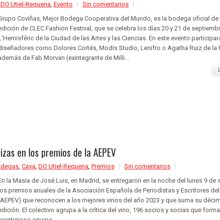
,
DO Utiel-Requena
,
Evento
Sin comentarios
Grupo Coviñas, Mejor Bodega Cooperativa del Mundo, es la bodega oficial de 
edición de CLEC Fashion Festival, que se celebra los días 20 y 21 de septiemb
L'Hemisfèric de la Ciudad de las Artes y las Ciencias. En este evento participar
diseñadores como Dolores Cortés, Modis Studio, Lenifro o Agatha Ruiz de la 
además de Fab Morvan (exintegrante de Milli...
izas en los premios de la AEPEV
odegas
,
Cava
,
DO Utiel-Requena
,
Premios
Sin comentarios
En la Masía de José Luis, en Madrid, se entregaron en la noche del lunes 9 de
los premios anuales de la Asociación Española de Periodistas y Escritores del
(AEPEV) que reconocen a los mejores vinos del año 2023 y que suma su déci
edición. El colectivo agrupa a la crítica del vino, 196 socios y socias que form
prestigioso equipo...