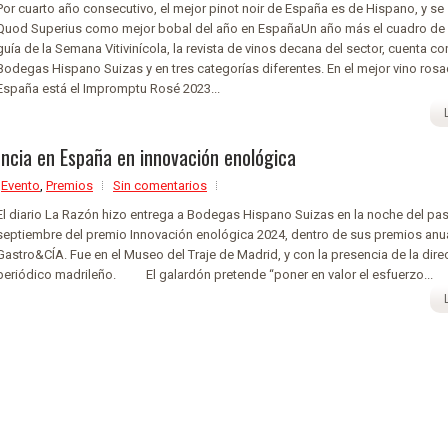
Por cuarto año consecutivo, el mejor pinot noir de España es de Hispano, y se
Quod Superius como mejor bobal del año en EspañaUn año más el cuadro de 
guía de la Semana Vitivinícola, la revista de vinos decana del sector, cuenta co
Bodegas Hispano Suizas y en tres categorías diferentes. En el mejor vino ros
España está el Impromptu Rosé 2023...
encia en España en innovación enológica
,
Evento
,
Premios
Sin comentarios
El diario La Razón hizo entrega a Bodegas Hispano Suizas en la noche del pa
septiembre del premio Innovación enológica 2024, dentro de sus premios anu
Gastro&CÍA. Fue en el Museo del Traje de Madrid, y con la presencia de la direc
periódico madrileño. El galardón pretende “poner en valor el esfuerzo...