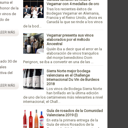
 suma el
Vegamar con 4 medallas de oro
honor de la
Tras los recientes éxitos de
Bodegas Vegamar en Alemania,
n vinos de
Francia y el Reino Unido, ahora es
ado de
Canadá la que se rinde a los vinos
de la bod...
LEER MÁS
Vegamar presenta sus vinos
elaborados por el método
Ancestral
Quién iba a decir que el error en la
elaboración de vinos tranquilos
del monje benedictino Dom
sado 30 de
Perignon, se iba a convertir en una de las ...
ales
Sierra Norte mejor bodega
tiva del
valenciana en el Challenge
Internacional Du Vin de Burdeos
2018
LEER MÁS
Los vinos de Bodega Sierra Norte
han brillado en la última edición
de uno de los certámenes más relevantes a nivel
internacional, el Chall...
Guía de rosados de la Comunidad
Valenciana 2019 (I)
En esta la primera entrega de la
Guía de vinos Rosados de la