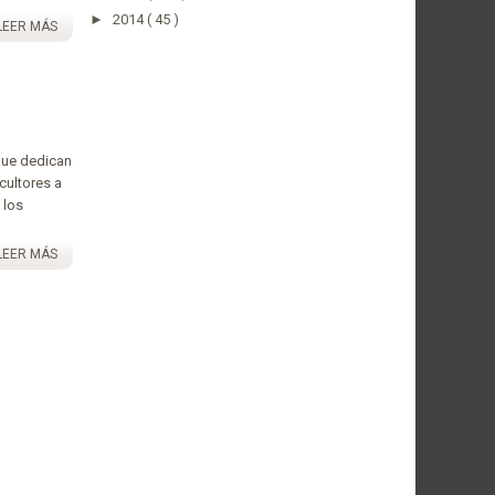
►
2014
( 45 )
LEER MÁS
que dedican
icultores a
 los
LEER MÁS