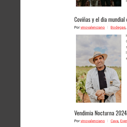
Coviñas y el dia mundial 
Por
vinovalenciano
Bodegas
Vendimia Nocturna 2024
Por
vinovalenciano
Cava
,
Eve