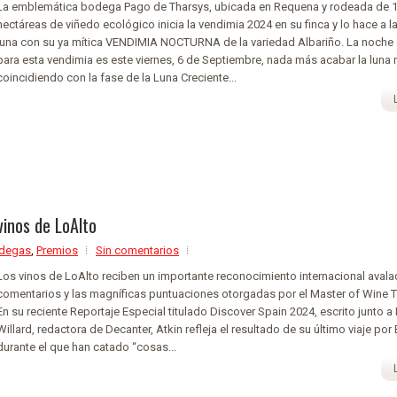
La emblemática bodega Pago de Tharsys, ubicada en Requena y rodeada de 
hectáreas de viñedo ecológico inicia la vendimia 2024 en su finca y lo hace a la
luna con su ya mítica VENDIMIA NOCTURNA de la variedad Albariño. La noche 
para esta vendimia es este viernes, 6 de Septiembre, nada más acabar la luna 
coincidiendo con la fase de la Luna Creciente...
vinos de LoAlto
degas
,
Premios
Sin comentarios
Los vinos de LoAlto reciben un importante reconocimiento internacional avala
comentarios y las magníficas puntuaciones otorgadas por el Master of Wine T
En su reciente Reportaje Especial titulado Discover Spain 2024, escrito junto a
Willard, redactora de Decanter, Atkin refleja el resultado de su último viaje por
durante el que han catado “cosas...