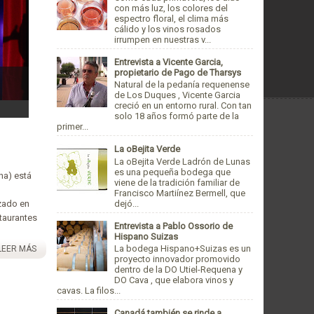
con más luz, los colores del
espectro floral, el clima más
cálido y los vinos rosados
irrumpen en nuestras v...
sus Finca Casilla Herrera de Hispano Suizas, mejor tinto de España 
Entrevista a Vicente Garcia,
propietario de Pago de Tharsys
ema
Natural de la pedanía requenense
de Los Duques , Vicente Garcia
creció en un entorno rural. Con tan
solo 18 años formó parte de la
primer...
La oBejita Verde
La oBejita Verde Ladrón de Lunas
es una pequeña bodega que
na) está
viene de la tradición familiar de
Francisco Martiínez Bermell, que
dejó...
izado en
staurantes
Entrevista a Pablo Ossorio de
Hispano Suizas
La bodega Hispano+Suizas es un
LEER MÁS
proyecto innovador promovido
dentro de la DO Utiel-Requena y
DO Cava , que elabora vinos y
cavas. La filos...
Canadá también se rinde a