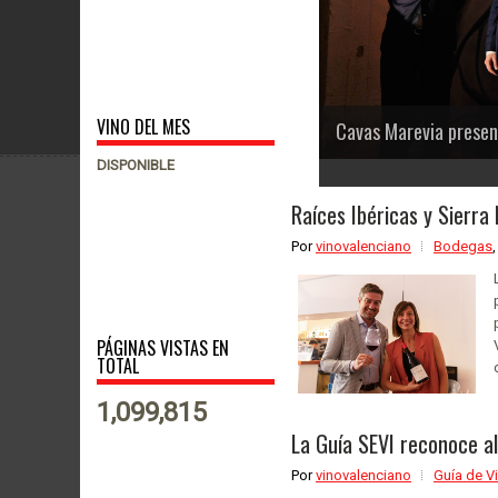
VINO DEL MES
Cavas Marevia presenta sus nueva
DISPONIBLE
1
2
3
4
5
6
Raíces Ibéricas y Sierra 
Por
vinovalenciano
Bodegas
PÁGINAS VISTAS EN
TOTAL
1,099,815
La Guía SEVI reconoce a
Por
vinovalenciano
Guía de V