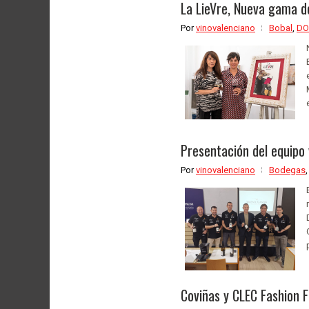
La LieVre, Nueva gama d
Por
vinovalenciano
Bobal
,
DO
Presentación del equipo 
Por
vinovalenciano
Bodegas
Coviñas y CLEC Fashion Fe