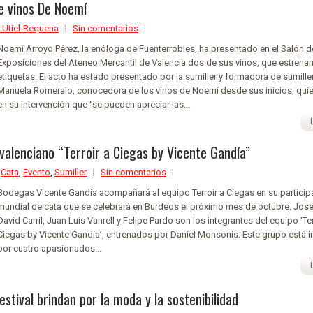
e vinos De Noemí
 Utiel-Requena
Sin comentarios
Noemí Arroyo Pérez, la enóloga de Fuenterrobles, ha presentado en el Salón d
Exposiciones del Ateneo Mercantil de Valencia dos de sus vinos, que estrena
etiquetas. El acto ha estado presentado por la sumiller y formadora de sumille
Manuela Romeralo, conocedora de los vinos de Noemí desde sus inicios, qui
en su intervención que “se pueden apreciar las...
valenciano “Terroir a Ciegas by Vicente Gandía”
,
Cata
,
Evento
,
Sumiller
Sin comentarios
Bodegas Vicente Gandía acompañará al equipo Terroir a Ciegas en su participa
mundial de cata que se celebrará en Burdeos el próximo mes de octubre. Jose
David Carril, Juan Luis Vanrell y Felipe Pardo son los integrantes del equipo ‘Ter
Ciegas by Vicente Gandía’, entrenados por Daniel Monsonís. Este grupo está 
por cuatro apasionados...
stival brindan por la moda y la sostenibilidad