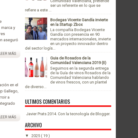
Comunidad Valenciana, pretende
ser un referente en lo que se
refiere a este ...
Bodegas Vicente Gandía invierte
e
en la Startup Zbox
n marca y
La compañía Bodegas Vicente
res
Gandía con presencia en 90
mercados internacionales, invierte
en aseguró
en un proyecto innovador dentro
del sector logís...
LEER MÁS
Guia de Rosados de la
Comunidad Valenciana 2019 (II)
Seguimos en la segunda entrega
de la Guía de vinos Rosados de la
Comunidad Valenciana hablando
de vinos frescos, con un plantel
ción en el
de diverso...
p Gallego,
roir a
ULTIMOS COMENTARIOS
integrado
Javier Prats 2014. Con la tecnología de
Blogger
.
LEER MÁS
ARCHIVO
▼
2025
( 19 )