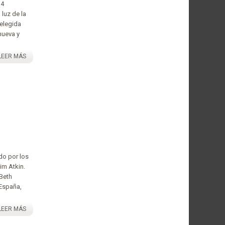
14
 luz de la
elegida
nueva y
LEER MÁS
do por los
im Atkin.
 Beth
 España,
LEER MÁS