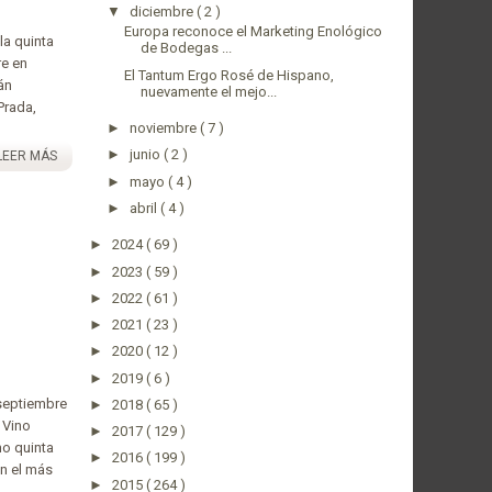
▼
diciembre
( 2 )
Europa reconoce el Marketing Enológico
la quinta
de Bodegas ...
re en
El Tantum Ergo Rosé de Hispano,
án
nuevamente el mejo...
Prada,
►
noviembre
( 7 )
►
junio
( 2 )
LEER MÁS
►
mayo
( 4 )
►
abril
( 4 )
►
2024
( 69 )
►
2023
( 59 )
►
2022
( 61 )
►
2021
( 23 )
►
2020
( 12 )
►
2019
( 6 )
 septiembre
►
2018
( 65 )
 Vino
►
2017
( 129 )
mo quinta
►
2016
( 199 )
an el más
►
2015
( 264 )