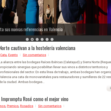
Bas
s referencias en Valencia
Ver
Norte cautivan a la hostelería valenciana
,
Cata
,
Evento
Sin comentarios
La alianza entre las bodegas Raíces Ibéricas (Calatayud) y Sierra Norte (Reque
propiciando sinergias que posibilitan llevar sus vinos a distintos territorios y
profesionales del sector. En esta línea de trabajo, ambas bodegas han organ
Valencia una cata de monovarietales para restauradores y sumilleres de 22 re
de la ciudad. Ambas bodegas...
l Impromptu Rosé como el mejor vino
inos
,
Premios
,
Rosados
Sin comentarios