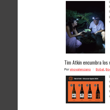
Tim Atkin encumbra los 
Por
vinovalenciano
Bobal
,
Bo