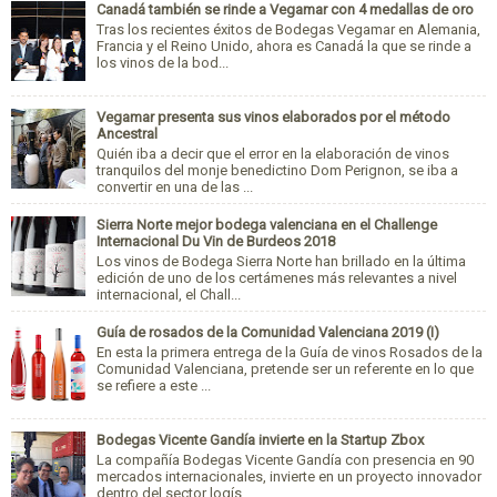
Canadá también se rinde a Vegamar con 4 medallas de oro
Tras los recientes éxitos de Bodegas Vegamar en Alemania,
Francia y el Reino Unido, ahora es Canadá la que se rinde a
los vinos de la bod...
Vegamar presenta sus vinos elaborados por el método
Ancestral
Quién iba a decir que el error en la elaboración de vinos
tranquilos del monje benedictino Dom Perignon, se iba a
convertir en una de las ...
Sierra Norte mejor bodega valenciana en el Challenge
Internacional Du Vin de Burdeos 2018
Los vinos de Bodega Sierra Norte han brillado en la última
edición de uno de los certámenes más relevantes a nivel
internacional, el Chall...
Guía de rosados de la Comunidad Valenciana 2019 (I)
En esta la primera entrega de la Guía de vinos Rosados de la
Comunidad Valenciana, pretende ser un referente en lo que
se refiere a este ...
Bodegas Vicente Gandía invierte en la Startup Zbox
La compañía Bodegas Vicente Gandía con presencia en 90
mercados internacionales, invierte en un proyecto innovador
dentro del sector logís...