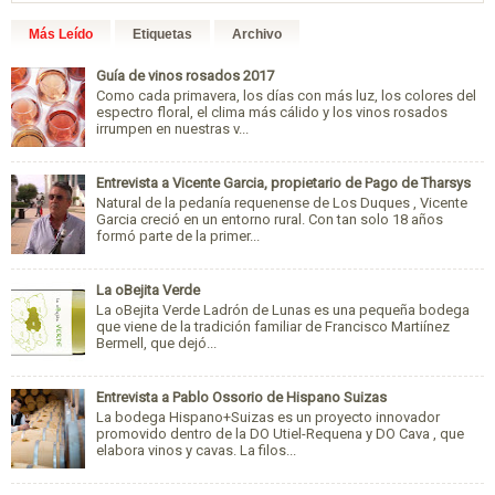
Más Leído
Etiquetas
Archivo
Guía de vinos rosados 2017
Como cada primavera, los días con más luz, los colores del
espectro floral, el clima más cálido y los vinos rosados
irrumpen en nuestras v...
Entrevista a Vicente Garcia, propietario de Pago de Tharsys
Natural de la pedanía requenense de Los Duques , Vicente
Garcia creció en un entorno rural. Con tan solo 18 años
formó parte de la primer...
La oBejita Verde
La oBejita Verde Ladrón de Lunas es una pequeña bodega
que viene de la tradición familiar de Francisco Martiínez
Bermell, que dejó...
Entrevista a Pablo Ossorio de Hispano Suizas
La bodega Hispano+Suizas es un proyecto innovador
promovido dentro de la DO Utiel-Requena y DO Cava , que
elabora vinos y cavas. La filos...