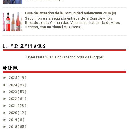
Guia de Rosados de la Comunidad Valenciana 2019 (II)
Seguimos en la segunda entrega de la Guía de vinos
Rosados de la Comunidad Valenciana hablando de vinos
frescos, con un plantel de diverso...
ULTIMOS COMENTARIOS
Javier Prats 2014. Con la tecnología de
Blogger
.
ARCHIVO
►
2025
( 19 )
►
2024
( 69 )
►
2023
( 59 )
►
2022
( 61 )
►
2021
( 23 )
►
2020
( 12 )
►
2019
( 6 )
►
2018
( 65 )