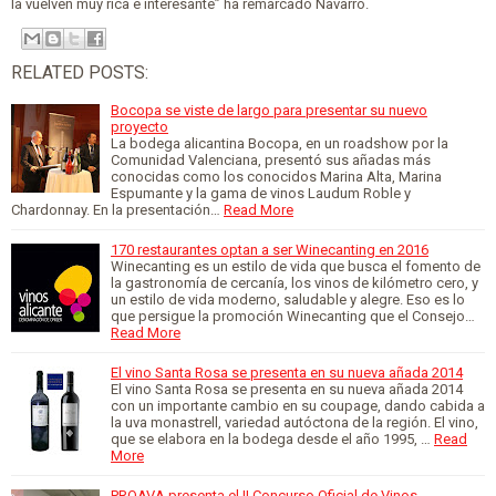
la vuelven muy rica e interesante” ha remarcado Navarro.
RELATED POSTS:
Bocopa se viste de largo para presentar su nuevo
proyecto
La bodega alicantina Bocopa, en un roadshow por la
Comunidad Valenciana, presentó sus añadas más
conocidas como los conocidos Marina Alta, Marina
Espumante y la gama de vinos Laudum Roble y
Chardonnay. En la presentación…
Read More
170 restaurantes optan a ser Winecanting en 2016
Winecanting es un estilo de vida que busca el fomento de
la gastronomía de cercanía, los vinos de kilómetro cero, y
un estilo de vida moderno, saludable y alegre. Eso es lo
que persigue la promoción Winecanting que el Consejo…
Read More
El vino Santa Rosa se presenta en su nueva añada 2014
El vino Santa Rosa se presenta en su nueva añada 2014
con un importante cambio en su coupage, dando cabida a
la uva monastrell, variedad autóctona de la región. El vino,
que se elabora en la bodega desde el año 1995, …
Read
More
PROAVA presenta el II Concurso Oficial de Vinos