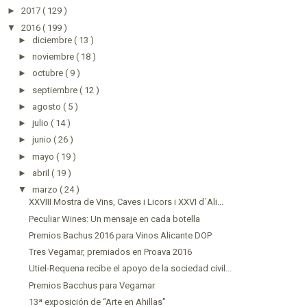
►
2017
( 129 )
▼
2016
( 199 )
►
diciembre
( 13 )
►
noviembre
( 18 )
►
octubre
( 9 )
►
septiembre
( 12 )
►
agosto
( 5 )
►
julio
( 14 )
►
junio
( 26 )
►
mayo
( 19 )
►
abril
( 19 )
▼
marzo
( 24 )
XXVIII Mostra de Vins, Caves i Licors i XXVI d´Ali...
Peculiar Wines: Un mensaje en cada botella
Premios Bachus 2016 para Vinos Alicante DOP
Tres Vegamar, premiados en Proava 2016
Utiel-Requena recibe el apoyo de la sociedad civil...
Premios Bacchus para Vegamar
13ª exposición de “Arte en Ahillas"