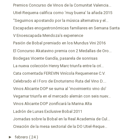
Premios Concurso de Vinos de la Comunitat Valencia...
Utiel-Requena califica como ‘muy buena’ la añada 2015
“Seguimos apostando por la música alternativa y el...
Escapadas enogastronómicas familiares en Semana Santa
V Enoescapada Mendoza’s experience
Pasión de Bobal premiado en los Mundus Vini 2016
El Concurso Akatavino premia con 2 Medallas de Oro...
Bodegas Vicente Gandía, pasarela de sonrisas
La nueva colección Henry Marc triunfa entre la crí...
Cata comentada FEREVIN Vinícola Requenense C.V.
Celebrado el I Foro de Enoturismo Ruta del Vino D....
Vinos Alicante DOP se suma al 'movimiento vino do'
Vegamar triunfa en el mercado alemán con seis nuev...
Vinos Alicante DOP zonificará la Marina Alta
Ladrón de Lunas Exclusive Bobal 2011
Jornadas sobre la Bobal en la Real Academia de Cul...
Creación de la mesa sectorial de la DO Utiel-Reque...
►
febrero
( 24 )