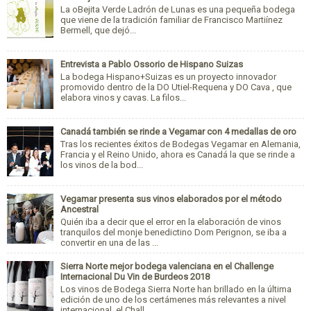
La oBejita Verde Ladrón de Lunas es una pequeña bodega
que viene de la tradición familiar de Francisco Martiínez
Bermell, que dejó...
Entrevista a Pablo Ossorio de Hispano Suizas
La bodega Hispano+Suizas es un proyecto innovador
promovido dentro de la DO Utiel-Requena y DO Cava , que
elabora vinos y cavas. La filos...
Canadá también se rinde a Vegamar con 4 medallas de oro
Tras los recientes éxitos de Bodegas Vegamar en Alemania,
Francia y el Reino Unido, ahora es Canadá la que se rinde a
los vinos de la bod...
Vegamar presenta sus vinos elaborados por el método
Ancestral
Quién iba a decir que el error en la elaboración de vinos
tranquilos del monje benedictino Dom Perignon, se iba a
convertir en una de las ...
Sierra Norte mejor bodega valenciana en el Challenge
Internacional Du Vin de Burdeos 2018
Los vinos de Bodega Sierra Norte han brillado en la última
edición de uno de los certámenes más relevantes a nivel
internacional, el Chall...