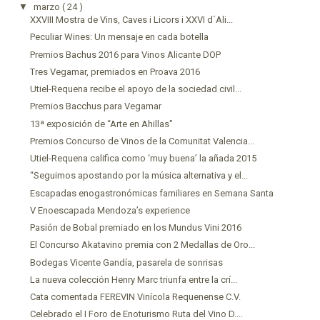
▼
marzo
( 24 )
XXVIII Mostra de Vins, Caves i Licors i XXVI d´Ali...
Peculiar Wines: Un mensaje en cada botella
Premios Bachus 2016 para Vinos Alicante DOP
Tres Vegamar, premiados en Proava 2016
Utiel-Requena recibe el apoyo de la sociedad civil...
Premios Bacchus para Vegamar
13ª exposición de “Arte en Ahillas"
Premios Concurso de Vinos de la Comunitat Valencia...
Utiel-Requena califica como ‘muy buena’ la añada 2015
“Seguimos apostando por la música alternativa y el...
Escapadas enogastronómicas familiares en Semana Santa
V Enoescapada Mendoza’s experience
Pasión de Bobal premiado en los Mundus Vini 2016
El Concurso Akatavino premia con 2 Medallas de Oro...
Bodegas Vicente Gandía, pasarela de sonrisas
La nueva colección Henry Marc triunfa entre la crí...
Cata comentada FEREVIN Vinícola Requenense C.V.
Celebrado el I Foro de Enoturismo Ruta del Vino D....