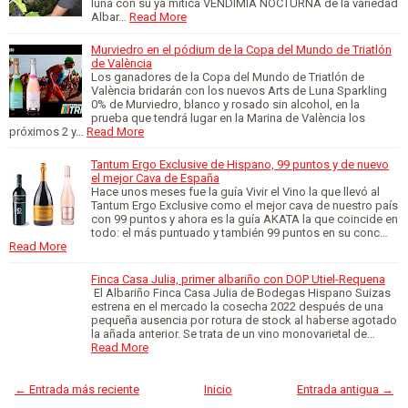
luna con su ya mítica VENDIMIA NOCTURNA de la variedad
Albar…
Read More
Murviedro en el pódium de la Copa del Mundo de Triatlón
de València
Los ganadores de la Copa del Mundo de Triatlón de
València bridarán con los nuevos Arts de Luna Sparkling
0% de Murviedro, blanco y rosado sin alcohol, en la
prueba que tendrá lugar en la Marina de València los
próximos 2 y…
Read More
Tantum Ergo Exclusive de Hispano, 99 puntos y de nuevo
el mejor Cava de España
Hace unos meses fue la guía Vivir el Vino la que llevó al
Tantum Ergo Exclusive como el mejor cava de nuestro país
con 99 puntos y ahora es la guía AKATA la que coincide en
todo: el más puntuado y también 99 puntos en su conc…
Read More
Finca Casa Julia, primer albariño con DOP Utiel-Requena
El Albariño Finca Casa Julia de Bodegas Hispano Suizas
estrena en el mercado la cosecha 2022 después de una
pequeña ausencia por rotura de stock al haberse agotado
la añada anterior. Se trata de un vino monovarietal de…
Read More
← Entrada más reciente
Inicio
Entrada antigua →