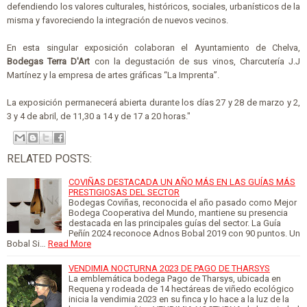
defendiendo los valores culturales, históricos, sociales, urbanísticos de la
misma y favoreciendo la integración de nuevos vecinos.
En esta singular exposición colaboran el Ayuntamiento de Chelva,
Bodegas Terra D'Art
con la degustación de sus vinos, Charcutería J.J
Martínez y la empresa de artes gráficas “La Imprenta”.
La exposición permanecerá abierta durante los días 27 y 28 de marzo y 2,
3 y 4 de abril, de 11,30 a 14 y de 17 a 20 horas."
RELATED POSTS:
COVIÑAS DESTACADA UN AÑO MÁS EN LAS GUÍAS MÁS
PRESTIGIOSAS DEL SECTOR
Bodegas Coviñas, reconocida el año pasado como Mejor
Bodega Cooperativa del Mundo, mantiene su presencia
destacada en las principales guías del sector. La Guía
Peñín 2024 reconoce Adnos Bobal 2019 con 90 puntos. Un
Bobal Si…
Read More
VENDIMIA NOCTURNA 2023 DE PAGO DE THARSYS
La emblemática bodega Pago de Tharsys, ubicada en
Requena y rodeada de 14 hectáreas de viñedo ecológico
inicia la vendimia 2023 en su finca y lo hace a la luz de la