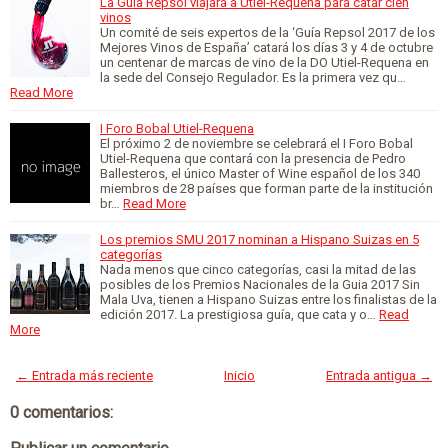
La Guía Repsol viajará a Utiel-Requena para catar cien
vinos
Un comité de seis expertos de la ‘Guía Repsol 2017 de los
Mejores Vinos de España’ catará los días 3 y 4 de octubre
un centenar de marcas de vino de la DO Utiel-Requena en
la sede del Consejo Regulador. Es la primera vez qu…
Read More
I Foro Bobal Utiel-Requena
El próximo 2 de noviembre se celebrará el I Foro Bobal
Utiel-Requena que contará con la presencia de Pedro
Ballesteros, el único Master of Wine español de los 340
miembros de 28 países que forman parte de la institución
br…
Read More
Los premios SMU 2017 nominan a Hispano Suizas en 5
categorías
Nada menos que cinco categorías, casi la mitad de las
posibles de los Premios Nacionales de la Guia 2017 Sin
Mala Uva, tienen a Hispano Suizas entre los finalistas de la
edición 2017. La prestigiosa guía, que cata y o…
Read
More
← Entrada más reciente
Inicio
Entrada antigua →
0 comentarios: