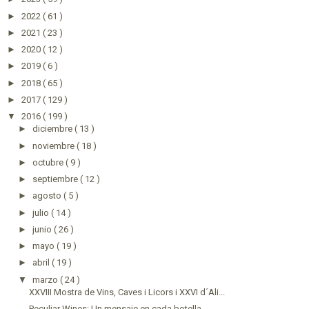
►
2022
( 61 )
►
2021
( 23 )
►
2020
( 12 )
►
2019
( 6 )
►
2018
( 65 )
►
2017
( 129 )
▼
2016
( 199 )
►
diciembre
( 13 )
►
noviembre
( 18 )
►
octubre
( 9 )
►
septiembre
( 12 )
►
agosto
( 5 )
►
julio
( 14 )
►
junio
( 26 )
►
mayo
( 19 )
►
abril
( 19 )
▼
marzo
( 24 )
XXVIII Mostra de Vins, Caves i Licors i XXVI d´Ali...
Peculiar Wines: Un mensaje en cada botella