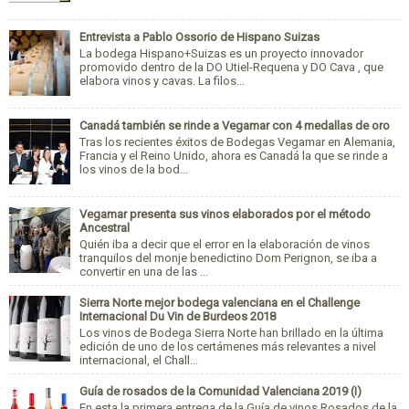
Entrevista a Pablo Ossorio de Hispano Suizas
La bodega Hispano+Suizas es un proyecto innovador
promovido dentro de la DO Utiel-Requena y DO Cava , que
elabora vinos y cavas. La filos...
Canadá también se rinde a Vegamar con 4 medallas de oro
Tras los recientes éxitos de Bodegas Vegamar en Alemania,
Francia y el Reino Unido, ahora es Canadá la que se rinde a
los vinos de la bod...
Vegamar presenta sus vinos elaborados por el método
Ancestral
Quién iba a decir que el error en la elaboración de vinos
tranquilos del monje benedictino Dom Perignon, se iba a
convertir en una de las ...
Sierra Norte mejor bodega valenciana en el Challenge
Internacional Du Vin de Burdeos 2018
Los vinos de Bodega Sierra Norte han brillado en la última
edición de uno de los certámenes más relevantes a nivel
internacional, el Chall...
Guía de rosados de la Comunidad Valenciana 2019 (I)
En esta la primera entrega de la Guía de vinos Rosados de la