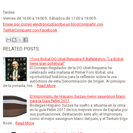
Tardes:
Viernes de 16:00 a 19:00 h. Sábados de 17:00 a 19:00 h.
Enviar por correo electrónico
Escribe un blog
Compartir con
Twitter
Compartir con Facebook
RELATED POSTS:
I Foro Bobal DO Utiel-Requena P. Ballesteros: “La Bobal
tiene gran potencial"
El Consejo Regulador de la DO Utiel-Requena ha
celebrado esta mañana el Primer Foro Bobal, una
oportunidad histórica para la reflexión sobre la uva
autóctona de esta Denominación de Origen. Al principio
de la jornada, los …
Read More
El Impromptu de Hispano Suizas mejor sauvignon blanc
para la Guía Peñín 2017
Bodegas Hispano Suizas ha vuelto a situarse en la cima
en la guía Peñín 2017 de los mejores vinos de España por
sus puntuaciones, destacando este año el Impromptu
como el mejor sauvignon blanc del país, y el Tantum Ergo
Rosé…
Read More