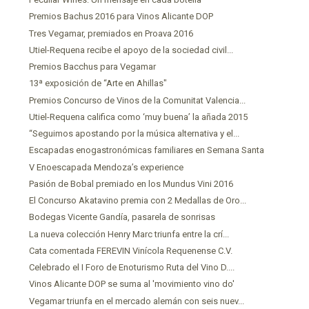
Premios Bachus 2016 para Vinos Alicante DOP
Tres Vegamar, premiados en Proava 2016
Utiel-Requena recibe el apoyo de la sociedad civil...
Premios Bacchus para Vegamar
13ª exposición de “Arte en Ahillas"
Premios Concurso de Vinos de la Comunitat Valencia...
Utiel-Requena califica como ‘muy buena’ la añada 2015
“Seguimos apostando por la música alternativa y el...
Escapadas enogastronómicas familiares en Semana Santa
V Enoescapada Mendoza’s experience
Pasión de Bobal premiado en los Mundus Vini 2016
El Concurso Akatavino premia con 2 Medallas de Oro...
Bodegas Vicente Gandía, pasarela de sonrisas
La nueva colección Henry Marc triunfa entre la crí...
Cata comentada FEREVIN Vinícola Requenense C.V.
Celebrado el I Foro de Enoturismo Ruta del Vino D....
Vinos Alicante DOP se suma al 'movimiento vino do'
Vegamar triunfa en el mercado alemán con seis nuev...