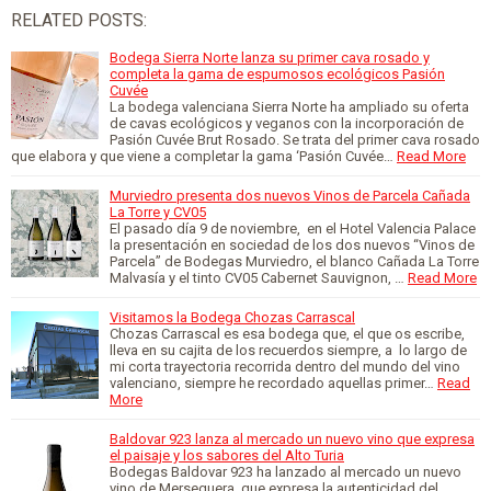
RELATED POSTS:
Bodega Sierra Norte lanza su primer cava rosado y
completa la gama de espumosos ecológicos Pasión
Cuvée
La bodega valenciana Sierra Norte ha ampliado su oferta
de cavas ecológicos y veganos con la incorporación de
Pasión Cuvée Brut Rosado. Se trata del primer cava rosado
que elabora y que viene a completar la gama ‘Pasión Cuvée…
Read More
Murviedro presenta dos nuevos Vinos de Parcela Cañada
La Torre y CV05
El pasado día 9 de noviembre, en el Hotel Valencia Palace
la presentación en sociedad de los dos nuevos “Vinos de
Parcela” de Bodegas Murviedro, el blanco Cañada La Torre
Malvasía y el tinto CV05 Cabernet Sauvignon, …
Read More
Visitamos la Bodega Chozas Carrascal
Chozas Carrascal es esa bodega que, el que os escribe,
lleva en su cajita de los recuerdos siempre, a lo largo de
mi corta trayectoria recorrida dentro del mundo del vino
valenciano, siempre he recordado aquellas primer…
Read
More
Baldovar 923 lanza al mercado un nuevo vino que expresa
el paisaje y los sabores del Alto Turia
Bodegas Baldovar 923 ha lanzado al mercado un nuevo
vino de Merseguera, que expresa la autenticidad del