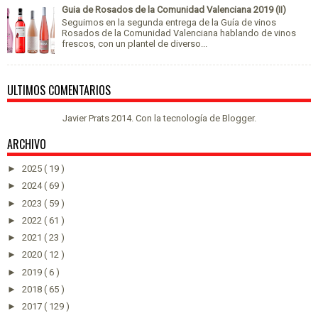
Guia de Rosados de la Comunidad Valenciana 2019 (II)
Seguimos en la segunda entrega de la Guía de vinos
Rosados de la Comunidad Valenciana hablando de vinos
frescos, con un plantel de diverso...
ULTIMOS COMENTARIOS
Javier Prats 2014. Con la tecnología de
Blogger
.
ARCHIVO
►
2025
( 19 )
►
2024
( 69 )
►
2023
( 59 )
►
2022
( 61 )
►
2021
( 23 )
►
2020
( 12 )
►
2019
( 6 )
►
2018
( 65 )
►
2017
( 129 )