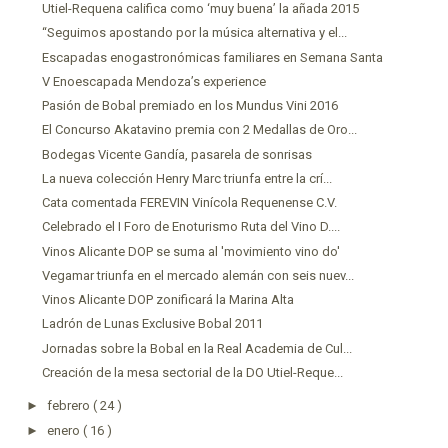
Utiel-Requena califica como ‘muy buena’ la añada 2015
“Seguimos apostando por la música alternativa y el...
Escapadas enogastronómicas familiares en Semana Santa
V Enoescapada Mendoza’s experience
Pasión de Bobal premiado en los Mundus Vini 2016
El Concurso Akatavino premia con 2 Medallas de Oro...
Bodegas Vicente Gandía, pasarela de sonrisas
La nueva colección Henry Marc triunfa entre la crí...
Cata comentada FEREVIN Vinícola Requenense C.V.
Celebrado el I Foro de Enoturismo Ruta del Vino D....
Vinos Alicante DOP se suma al 'movimiento vino do'
Vegamar triunfa en el mercado alemán con seis nuev...
Vinos Alicante DOP zonificará la Marina Alta
Ladrón de Lunas Exclusive Bobal 2011
Jornadas sobre la Bobal en la Real Academia de Cul...
Creación de la mesa sectorial de la DO Utiel-Reque...
►
febrero
( 24 )
►
enero
( 16 )