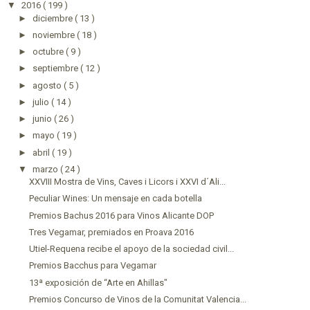
▼
2016
( 199 )
►
diciembre
( 13 )
►
noviembre
( 18 )
►
octubre
( 9 )
►
septiembre
( 12 )
►
agosto
( 5 )
►
julio
( 14 )
►
junio
( 26 )
►
mayo
( 19 )
►
abril
( 19 )
▼
marzo
( 24 )
XXVIII Mostra de Vins, Caves i Licors i XXVI d´Ali...
Peculiar Wines: Un mensaje en cada botella
Premios Bachus 2016 para Vinos Alicante DOP
Tres Vegamar, premiados en Proava 2016
Utiel-Requena recibe el apoyo de la sociedad civil...
Premios Bacchus para Vegamar
13ª exposición de “Arte en Ahillas"
Premios Concurso de Vinos de la Comunitat Valencia...