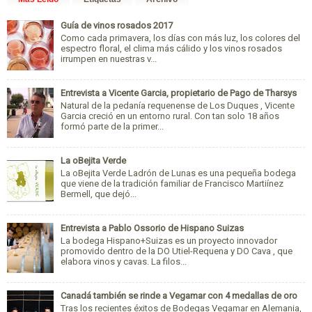
Guía de vinos rosados 2017
Como cada primavera, los días con más luz, los colores del
espectro floral, el clima más cálido y los vinos rosados
irrumpen en nuestras v...
Entrevista a Vicente Garcia, propietario de Pago de Tharsys
Natural de la pedanía requenense de Los Duques , Vicente
Garcia creció en un entorno rural. Con tan solo 18 años
formó parte de la primer...
La oBejita Verde
La oBejita Verde Ladrón de Lunas es una pequeña bodega
que viene de la tradición familiar de Francisco Martiínez
Bermell, que dejó...
Entrevista a Pablo Ossorio de Hispano Suizas
La bodega Hispano+Suizas es un proyecto innovador
promovido dentro de la DO Utiel-Requena y DO Cava , que
elabora vinos y cavas. La filos...
Canadá también se rinde a Vegamar con 4 medallas de oro
Tras los recientes éxitos de Bodegas Vegamar en Alemania,