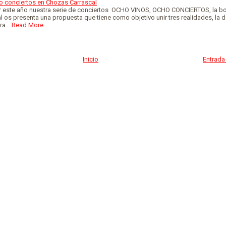
o conciertos en Chozas Carrascal
or este año nuestra serie de conciertos OCHO VINOS, OCHO CONCIERTOS, la 
 os presenta una propuesta que tiene como objetivo unir tres realidades, la de
ura…
Read More
Inicio
Entrada