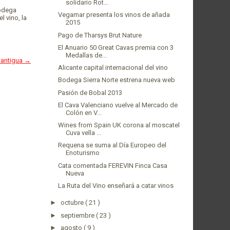
solidario Rot...
bodega
Vegamar presenta los vinos de añada
l vino, la
2015
Pago de Tharsys Brut Nature
El Anuario 50 Great Cavas premia con 3
Medallas de...
 antigua →
Alicante capital internacional del vino
Bodega Sierra Norte estrena nueva web
Pasión de Bobal 2013
El Cava Valenciano vuelve al Mercado de
Colón en V...
Wines from Spain UK corona al moscatel
Cuva vella ...
Requena se suma al Día Europeo del
Enoturismo
Cata comentada FEREVIN Finca Casa
Nueva
La Ruta del Vino enseñará a catar vinos
►
octubre
( 21 )
►
septiembre
( 23 )
►
agosto
( 9 )