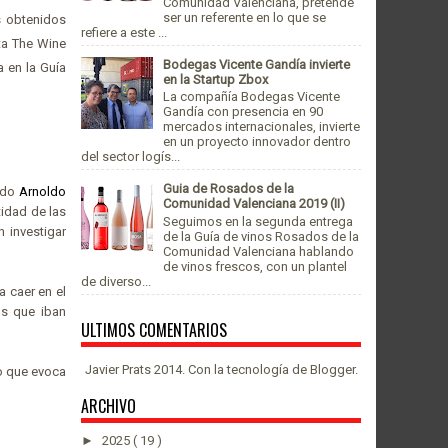
Comunidad Valenciana, pretende
ser un referente en lo que se
s obtenidos
refiere a este ...
ta The Wine
Bodegas Vicente Gandía invierte
a en la Guía
en la Startup Zbox
La compañía Bodegas Vicente
Gandía con presencia en 90
mercados internacionales, invierte
en un proyecto innovador dentro
del sector logís...
Guia de Rosados de la
ando
Arnoldo
Comunidad Valenciana 2019 (II)
tidad de las
Seguimos en la segunda entrega
n investigar
de la Guía de vinos Rosados de la
Comunidad Valenciana hablando
de vinos frescos, con un plantel
de diverso...
a caer en el
os que iban
ULTIMOS COMENTARIOS
Javier Prats 2014. Con la tecnología de
Blogger
.
o que evoca
ARCHIVO
►
2025
( 19 )