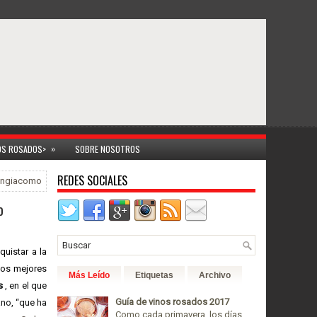
»
NOS ROSADOS>
SOBRE NOSOTROS
REDES SOCIALES
sangiacomo
o
quistar a la
 los mejores
Más Leído
Etiquetas
Archivo
s
, en el que
Guía de vinos rosados 2017
ano, “que ha
Como cada primavera, los días