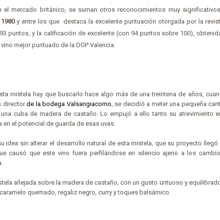
n el mercado británico, se suman otros reconocimientos muy significativo
a 1980
y entre los que
destaca la excelente puntuación otorgada por la revis
3 puntos, y la calificación de excelente (con 94 puntos sobre 100), obtenid
l vino mejor puntuado de la DOP Valencia.
 esta mistela hay que buscarlo hace algo más de una treintena de años, cu
s director
de la bodega Valsangiacomo
, se decidió a meter una pequeña can
n una
cuba de madera de castaño
. Lo empujó a ello tanto su atrevimiento e
 en el potencial de guarda de esas uvas.
u idea sin alterar el desarrollo natural de esta mistela, que su proyecto llegó 
que causó que este vino fuera perfilándose en silencio ajeno a los cambi
a.
stela añejada sobre la madera de castaño, con un gusto untuoso y equilibrad
caramelo quemado, regaliz negro, curry y toques balsámico.