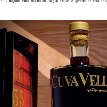
los
10 mejores vinos españoles”,
según explica el gerente de esta bod