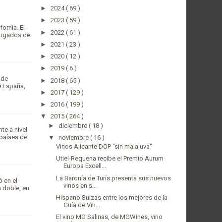
►
2024
( 69 )
►
2023
( 59 )
ornia. El
►
2022
( 61 )
cargados de
►
2021
( 23 )
►
2020
( 12 )
►
2019
( 6 )
 de
►
2018
( 65 )
e España,
►
2017
( 129 )
►
2016
( 199 )
▼
2015
( 264 )
►
diciembre
( 18 )
te a nivel
 países de
▼
noviembre
( 16 )
Vinos Alicante DOP “sin mala uva”
Utiel-Requena recibe el Premio Aurum
Europa Excell...
La Baronía de Turís presenta sus nuevos
 en el
vinos en s...
 doble, en
Hispano Suizas entre los mejores de la
Guía de Vin...
El vino MO Salinas, de MGWines, vino