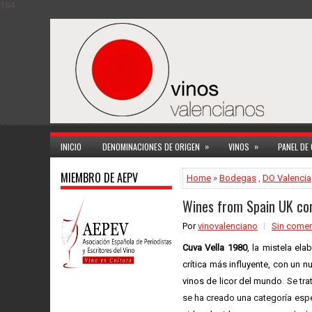
164
»
»
INICIO
DENOMINACIONES DE ORIGEN
VINOS
PANEL DE
MIEMBRO DE AEPV
Home
»
Bodegas
,
DO Valencia
Wines from Spain UK co
Por
vinovalenciano
Sin comen
Cuva Vella 1980
, la mistela el
crítica más influyente, con un 
vinos de licor del mundo
.
Se tra
se ha creado una categoría espe