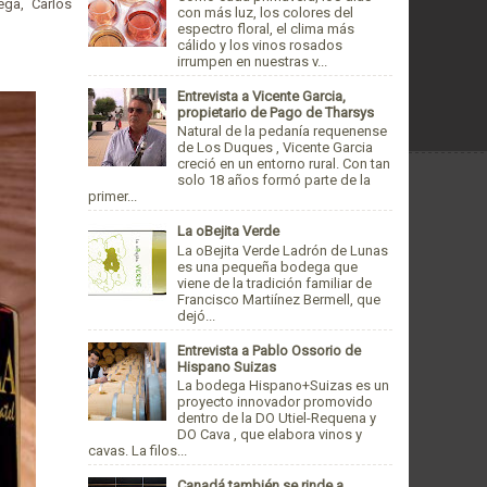
ega, Carlos
con más luz, los colores del
espectro floral, el clima más
cálido y los vinos rosados
irrumpen en nuestras v...
Entrevista a Vicente Garcia,
propietario de Pago de Tharsys
Natural de la pedanía requenense
de Los Duques , Vicente Garcia
creció en un entorno rural. Con tan
solo 18 años formó parte de la
primer...
La oBejita Verde
La oBejita Verde Ladrón de Lunas
es una pequeña bodega que
viene de la tradición familiar de
Francisco Martiínez Bermell, que
dejó...
Entrevista a Pablo Ossorio de
Hispano Suizas
La bodega Hispano+Suizas es un
proyecto innovador promovido
dentro de la DO Utiel-Requena y
DO Cava , que elabora vinos y
cavas. La filos...
Canadá también se rinde a