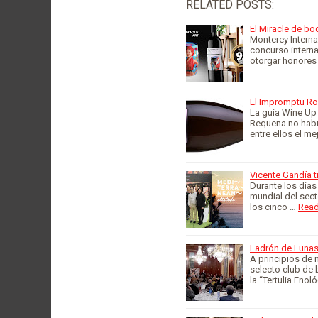
RELATED POSTS:
El Miracle de bo
Monterey Interna
concurso intern
otorgar honores
El Impromptu Ro
La guía Wine Up
Requena no habrí
entre ellos el m
Vicente Gandía t
Durante los días
mundial del sect
los cinco …
Read
Ladrón de Lunas 
A principios de
selecto club de 
la “Tertulia Eno