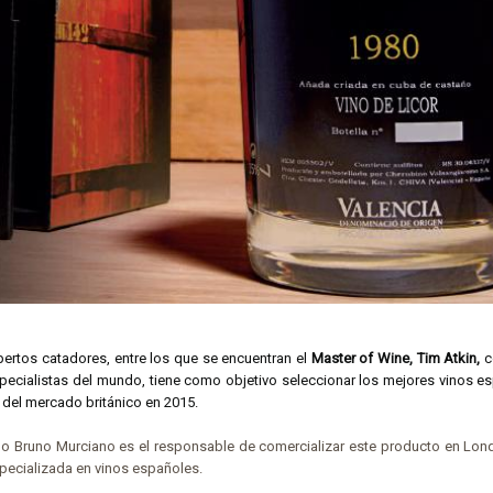
pertos catadores, entre los que se encuentran el
Master of Wine, Tim Atkin,
c
pecialistas del mundo, tiene como objetivo seleccionar los mejores vinos es
 del mercado británico en 2015.
ano Bruno Murciano es el responsable de comercializar este producto en Lon
pecializada en vinos españoles.