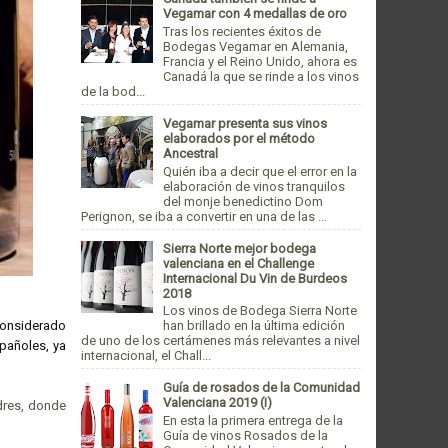
Vegamar con 4 medallas de oro
Tras los recientes éxitos de
Bodegas Vegamar en Alemania,
Francia y el Reino Unido, ahora es
Canadá la que se rinde a los vinos
de la bod...
Vegamar presenta sus vinos
elaborados por el método
Ancestral
Quién iba a decir que el error en la
elaboración de vinos tranquilos
del monje benedictino Dom
Perignon, se iba a convertir en una de las ...
Sierra Norte mejor bodega
valenciana en el Challenge
Internacional Du Vin de Burdeos
2018
Los vinos de Bodega Sierra Norte
onsiderado
han brillado en la última edición
de uno de los certámenes más relevantes a nivel
pañoles, ya
internacional, el Chall...
Guía de rosados de la Comunidad
Valenciana 2019 (I)
dres, donde
En esta la primera entrega de la
Guía de vinos Rosados de la