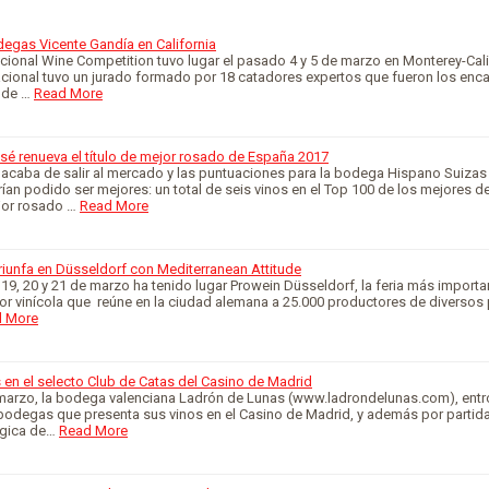
degas Vicente Gandía en California
cional Wine Competition tuvo lugar el pasado 4 y 5 de marzo en Monterey-Calif
acional tuvo un jurado formado por 18 catadores expertos que fueron los en
 de …
Read More
sé renueva el título de mejor rosado de España 2017
 acaba de salir al mercado y las puntuaciones para la bodega Hispano Suizas
an podido ser mejores: un total de seis vinos en el Top 100 de los mejores d
ejor rosado …
Read More
riunfa en Düsseldorf con Mediterranean Attitude
 19, 20 y 21 de marzo ha tenido lugar Prowein Düsseldorf, la feria más importan
or vinícola que reúne en la ciudad alemana a 25.000 productores de diversos
 More
en el selecto Club de Catas del Casino de Madrid
 marzo, la bodega valenciana Ladrón de Lunas (www.ladrondelunas.com), entró
bodegas que presenta sus vinos en el Casino de Madrid, y además por partida
lógica de…
Read More