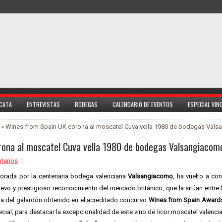
 CATA
ENTREVISTAS
BODEGAS
CALENDARIO DE EVENTOS
ESPECIAL VI
» Wines from Spain UK corona al moscatel Cuva vella 1980 de bodegas Val
rona al moscatel Cuva vella 1980 de bodegas Valsangiacom
tarios
aborada por la centenaria bodega valenciana
Valsangiacomo
, ha vuelto a con
nuevo y prestigioso reconocimiento del mercado británico, que la sitúan entre
ta del galardón obtenido en el acreditado concurso
Wines from Spain Award
cial, para destacar la excepcionalidad de este vino de licor moscatel valenci