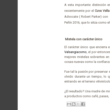
A esta importante distinción e
recientemente por el
Cuva Vell
Advocate ( Robert Parker) con 9
Peñín 2016, que lo sitúa como e
Mistela con carácter único
El carácter único que encierra
Valsangiacomo
, el por entonce
mejores mistelas sobrantes e
cosas nuevas como la confianza
Fue tal la pasión por preservar s
olvido durante un tiempo, lo 
entrando en el terreno vitivinícol
¿El resultado? Una madre de mi
a productos como café, pasas, 