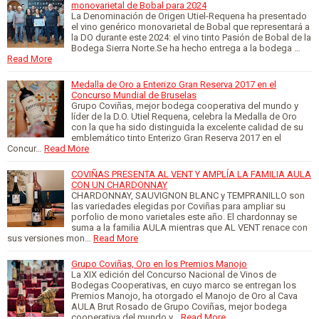
monovarietal de Bobal para 2024
La Denominación de Origen Utiel-Requena ha presentado
el vino genérico monovarietal de Bobal que representará a
la DO durante este 2024: el vino tinto Pasión de Bobal de la
Bodega Sierra Norte.Se ha hecho entrega a la bodega …
Read More
Medalla de Oro a Enterizo Gran Reserva 2017 en el
Concurso Mundial de Bruselas
Grupo Coviñas, mejor bodega cooperativa del mundo y
líder de la D.O. Utiel Requena, celebra la Medalla de Oro
con la que ha sido distinguida la excelente calidad de su
emblemático tinto Enterizo Gran Reserva 2017 en el
Concur…
Read More
COVIÑAS PRESENTA AL VENT Y AMPLÍA LA FAMILIA AULA
CON UN CHARDONNAY
CHARDONNAY, SAUVIGNON BLANC y TEMPRANILLO son
las variedades elegidas por Coviñas para ampliar su
porfolio de mono varietales este año. El chardonnay se
suma a la familia AULA mientras que AL VENT renace con
sus versiones mon…
Read More
Grupo Coviñas, Oro en los Premios Manojo
La XIX edición del Concurso Nacional de Vinos de
Bodegas Cooperativas, en cuyo marco se entregan los
Premios Manojo, ha otorgado el Manojo de Oro al Cava
AULA Brut Rosado de Grupo Coviñas, mejor bodega
cooperativa del mundo y…
Read More