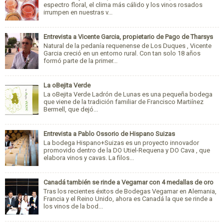
espectro floral, el clima más cálido y los vinos rosados
irrumpen en nuestras v...
Entrevista a Vicente Garcia, propietario de Pago de Tharsys
Natural de la pedanía requenense de Los Duques , Vicente
Garcia creció en un entorno rural. Con tan solo 18 años
formó parte de la primer...
La oBejita Verde
La oBejita Verde Ladrón de Lunas es una pequeña bodega
que viene de la tradición familiar de Francisco Martiínez
Bermell, que dejó...
Entrevista a Pablo Ossorio de Hispano Suizas
La bodega Hispano+Suizas es un proyecto innovador
promovido dentro de la DO Utiel-Requena y DO Cava , que
elabora vinos y cavas. La filos...
Canadá también se rinde a Vegamar con 4 medallas de oro
Tras los recientes éxitos de Bodegas Vegamar en Alemania,
Francia y el Reino Unido, ahora es Canadá la que se rinde a
los vinos de la bod...