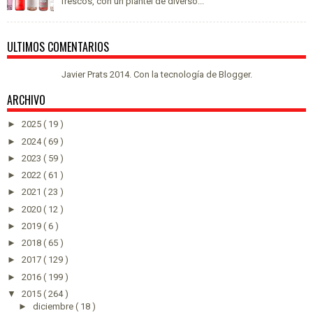
frescos, con un plantel de diverso...
ULTIMOS COMENTARIOS
Javier Prats 2014. Con la tecnología de
Blogger
.
ARCHIVO
►
2025
( 19 )
►
2024
( 69 )
►
2023
( 59 )
►
2022
( 61 )
►
2021
( 23 )
►
2020
( 12 )
►
2019
( 6 )
►
2018
( 65 )
►
2017
( 129 )
►
2016
( 199 )
▼
2015
( 264 )
►
diciembre
( 18 )