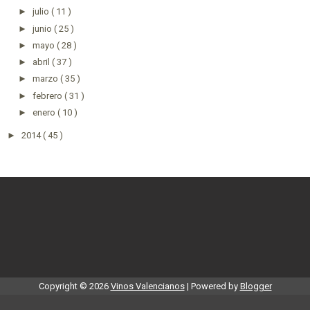
►
julio
( 11 )
►
junio
( 25 )
►
mayo
( 28 )
►
abril
( 37 )
►
marzo
( 35 )
►
febrero
( 31 )
►
enero
( 10 )
►
2014
( 45 )
Copyright ©
2026
Vinos Valencianos
| Powered by
Blogger