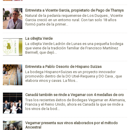
Entrevista a Vicente Garcia, propietario de Pago de Tharsys
Natural de la pedanía requenense de Los Duques , Vicente
Garcia creció en un entorno rural. Con tan solo 18 años
formó parte de la primer...
La oBejita Verde
La oBejita Verde Ladrón de Lunas es una pequeña bodega
que viene de la tradición familiar de Francisco Martiínez
Bermell, que dejó...
Entrevista a Pablo Ossorio de Hispano Suizas
La bodega Hispano+Suizas es un proyecto innovador
promovido dentro de la DO Utiel-Requena y DO Cava , que
elabora vinos y cavas. La filos...
Canadá también se rinde a Vegamar con 4 medallas de oro
Tras los recientes éxitos de Bodegas Vegamar en Alemania,
Francia y el Reino Unido, ahora es Canadá la que se rinde a
los vinos de la bod...
Vegamar presenta sus vinos elaborados por el método
Ancestral