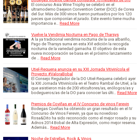
El concurso Asia Wine Trophy se celebró en el
ultramoderno Daejeon Convention Center (DCC) de Corea
del Sur. Más de 300 vinos fueron puntuados por los 120
jueces que componían el jurado. Este evento tiene mucha
importancia e…
Read More
Vuelve la Vendimia Nocturna en Pago de Tharsys
A la ya tradicional vendimia nocturna de la uva albariño,
Pago de Tharsys suma en esta XVI edición la recogida
nocturna de la variedad garnacha. El objetivo de esta
nueva incorporación se basa en el próximo lanzamiento
de …
Read More
Utiel-Requena anuncia en su XXI Jornada Vitivinícola el
Proyecto #ValoraBobal
El Consejo Regulador de la DO Utiel-Requena celebró ayer
la XXI Jornada Vitivinícola en el Teatro Rambal de Utiel, a la
que asistieron más de 200 viticultores/as, enólogos/as y
bodegueros/as de la DO para conocer las últi…
Read More
Premios de Coviñas en el IV Concurso de vinos Ferevin
Bodegas Coviñas ha obtenido un gran resultado en el IV
Concurso de Vinos Ferevin, ya que su novedoso
Rosa&Dito ha sido reconocido como el mejor rosado y su
Adnos 2014 Bobal de Alta Expresión, como mejor reserva.
Además…
Read More
Noche de Estrellas, Rock & Vinos