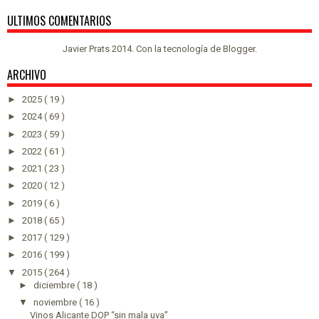
ULTIMOS COMENTARIOS
Javier Prats 2014. Con la tecnología de
Blogger
.
ARCHIVO
►
2025
( 19 )
►
2024
( 69 )
►
2023
( 59 )
►
2022
( 61 )
►
2021
( 23 )
►
2020
( 12 )
►
2019
( 6 )
►
2018
( 65 )
►
2017
( 129 )
►
2016
( 199 )
▼
2015
( 264 )
►
diciembre
( 18 )
▼
noviembre
( 16 )
Vinos Alicante DOP “sin mala uva”