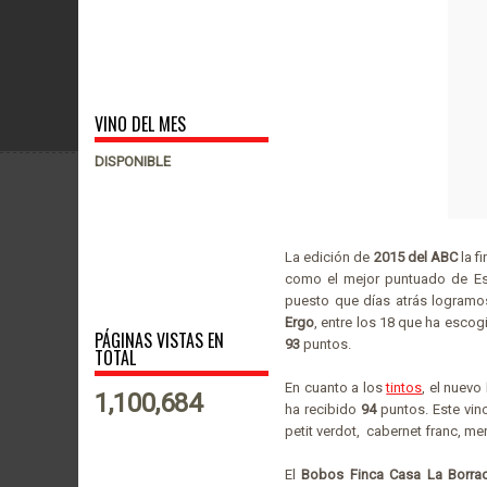
VINO DEL MES
DISPONIBLE
La edición de
2015 del ABC
la f
como el mejor puntuado de Es
puesto que días atrás logramo
Ergo
, entre los 18 que ha escog
PÁGINAS VISTAS EN
93
puntos.
TOTAL
En cuanto a los
tintos
, el nuevo
1,100,684
ha recibido
94
puntos. Este vin
petit verdot, cabernet franc, me
El
Bobos Finca Casa La Borra