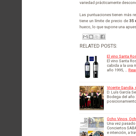
variedad prácticamente desconoc
Las puntuaciones tienen más re
tiene un límite de precio de
35 
hueco, lo que supone una apuest
RELATED POSTS:
El vino Santa Ro
El vino Santa R
cabida a la uva 
año 1995, …
Rea
Vicente Gandía,
D. Luís García S
Bodega del año 2
posicionamiento
Ocho Vinos, Och
Una vez pasado 
Conciertos SABA
e intención, a tr