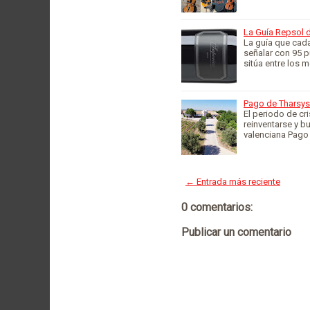
La Guía Repsol 
La guía que cada
señalar con 95 p
sitúa entre los 
Pago de Tharsys 
El periodo de cr
reinventarse y b
valenciana Pago
← Entrada más reciente
0 comentarios:
Publicar un comentario