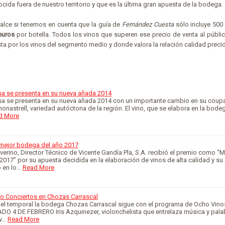
ida fuera de nuestro territorio y que es la última gran apuesta de la bodega.
alce si tenemos en cuenta que la guía de
Fernández Cuesta
sólo incluye 500 
euros
por botella. Todos los vinos que superen ese precio de venta al públi
a por los vinos del segmento medio y donde valora la relación calidad precio
sa se presenta en su nueva añada 2014
osa se presenta en su nueva añada 2014 con un importante cambio en su cou
monastrell, variedad autóctona de la región. El vino, que se elabora en la bode
d More
 mejor bodega del año 2017
everino, Director Técnico de Vicente Gandía Pla, S.A. recibió el premio como “M
017” por su apuesta decidida en la elaboración de vinos de alta calidad y s
 en lo…
Read More
o Conciertos en Chozas Carrascal
el temporal la bodega Chozas Carrascal sigue con el programa de Ocho Vino
DO 4 DE FEBRERO Iris Azquinezer, violonchelista que entrelaza música y pala
av…
Read More