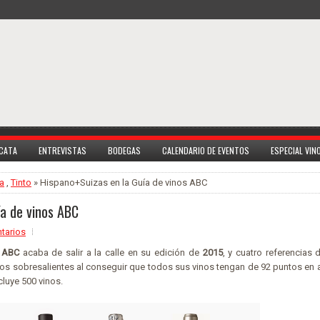
 CATA
ENTREVISTAS
BODEGAS
CALENDARIO DE EVENTOS
ESPECIAL VI
a
,
Tinto
» Hispano+Suizas en la Guía de vinos ABC
ía de vinos ABC
tarios
o
ABC
acaba de salir a la calle en su edición de
2015
, y cuatro referencias
los sobresalientes al conseguir que todos sus vinos tengan de 92 puntos en 
cluye 500 vinos.