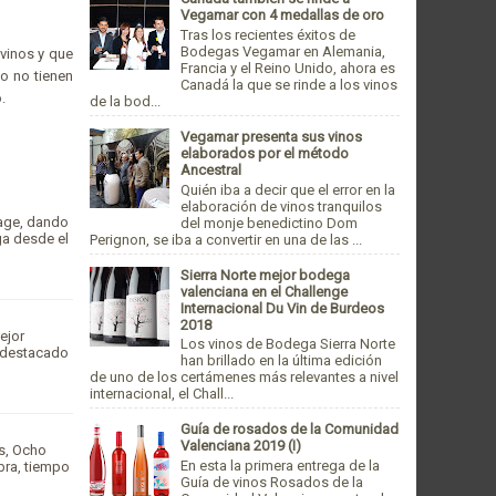
Vegamar con 4 medallas de oro
Tras los recientes éxitos de
Bodegas Vegamar en Alemania,
vinos y que
Francia y el Reino Unido, ahora es
co no tienen
Canadá la que se rinde a los vinos
.
de la bod...
Vegamar presenta sus vinos
elaborados por el método
Ancestral
Quién iba a decir que el error en la
elaboración de vinos tranquilos
page, dando
del monje benedictino Dom
ga desde el
Perignon, se iba a convertir en una de las ...
Sierra Norte mejor bodega
valenciana en el Challenge
Internacional Du Vin de Burdeos
2018
ejor
Los vinos de Bodega Sierra Norte
u destacado
han brillado en la última edición
de uno de los certámenes más relevantes a nivel
internacional, el Chall...
Guía de rosados de la Comunidad
Valenciana 2019 (I)
s, Ocho
En esta la primera entrega de la
bra, tiempo
Guía de vinos Rosados de la