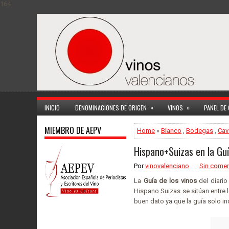
164
»
»
INICIO
DENOMINACIONES DE ORIGEN
VINOS
PANEL DE
MIEMBRO DE AEPV
Home
»
Blanco
,
Bodegas
,
Cav
Hispano+Suizas en la Gu
Por
vinovalenciano
Sin comen
La
Guía de los vinos
del diari
Hispano Suizas se sitúan entre 
buen dato ya que la guía solo in