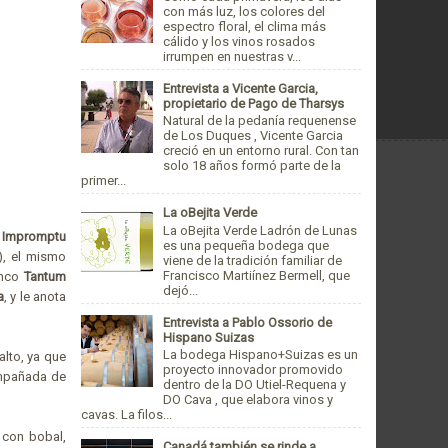
con más luz, los colores del
espectro floral, el clima más
cálido y los vinos rosados
irrumpen en nuestras v...
Entrevista a Vicente Garcia,
propietario de Pago de Tharsys
Natural de la pedanía requenense
de Los Duques , Vicente Garcia
creció en un entorno rural. Con tan
solo 18 años formó parte de la
primer...
La oBejita Verde
La oBejita Verde Ladrón de Lunas
Impromptu
es una pequeña bodega que
), el mismo
viene de la tradición familiar de
Francisco Martiínez Bermell, que
anco
Tantum
dejó...
a
, y le anota
Entrevista a Pablo Ossorio de
Hispano Suizas
La bodega Hispano+Suizas es un
alto, ya que
proyecto innovador promovido
ompañada de
dentro de la DO Utiel-Requena y
DO Cava , que elabora vinos y
cavas. La filos...
 con bobal,
Canadá también se rinde a