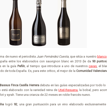
irma de nuevo el periodista
Juan Fernández Cuesta
, que sitúa a nuestro
blanco
paña entre los elaborados con sauvignon blanc en 2013 (le da
93 puntos
s en la guía
Peñín
, al tiempo que introduce a uno de nuestros
cavas
, el bl
ido de toda España. Es, para este crítico, el mejor de la
Comunidad Valencian
Bassus Finca Casilla Herrera
debuta en las guías especializadas por todo lo 
o está elaborado con la variedad reina de
Utiel-Requena
, la bobal, pero ac
rlot y syrah. Tiene una crianza de 22 meses en roble francés nuevo.
cha
logró
92
, una gran puntuación para un vino elaborado exclusivamente