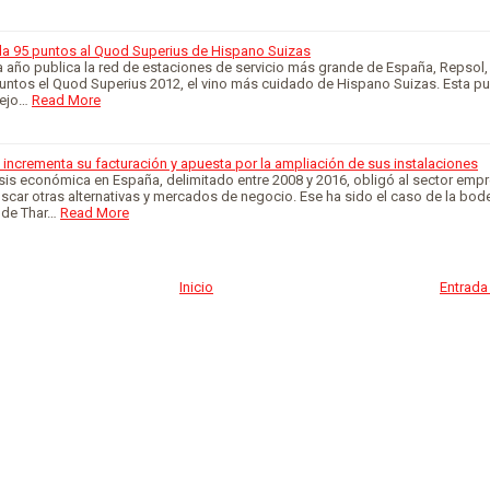
da 95 puntos al Quod Superius de Hispano Suizas
 año publica la red de estaciones de servicio más grande de España, Repsol
untos el Quod Superius 2012, el vino más cuidado de Hispano Suizas. Esta pu
mejo…
Read More
incrementa su facturación y apuesta por la ampliación de sus instalaciones
isis económica en España, delimitado entre 2008 y 2016, obligó al sector empr
uscar otras alternativas y mercados de negocio. Ese ha sido el caso de la bo
 de Thar…
Read More
Inicio
Entrada