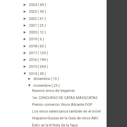
►
2024
( 69 )
►
2023
( 59 )
►
2022
( 61 )
►
2021
( 23 )
►
2020
( 12 )
►
2019
( 6 )
►
2018
( 65 )
►
2017
( 129 )
►
2016
( 199 )
►
2015
( 264 )
▼
2014
( 45 )
►
diciembre
( 15 )
▼
noviembre
( 23 )
Nuevos vinos de Vegamar
1er. CONCURSO DE CATAS MASQCATAS
Premio comercio Vinos Alicante DOP
Los vinos valencianos también en el móvil
Hispano+Suizas en la Guía de vinos ABC
Éxito en la III Ruta de la Tapa