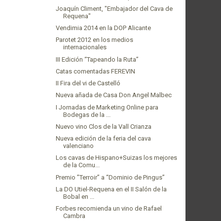
Joaquín Climent, "Embajador del Cava de
Requena"
Vendimia 2014 en la DOP Alicante
Parotet 2012 en los medios
internacionales
III Edición “Tapeando la Ruta”
Catas comentadas FEREVIN
II Fira del vi de Castelló
Nueva añada de Casa Don Angel Malbec
I Jornadas de Marketing Online para
Bodegas de la ...
Nuevo vino Clos de la Vall Crianza
Nueva edición de la feria del cava
valenciano
Los cavas de Hispano+Suizas los mejores
de la Comu...
Premio ”Terroir” a “Dominio de Pingus”
La DO Utiel-Requena en el II Salón de la
Bobal en ...
Forbes recomienda un vino de Rafael
Cambra