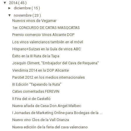
▼
2014
( 45 )
►
diciembre
( 15 )
▼
noviembre
( 23 )
Nuevos vinos de Vegamar
1er. CONCURSO DE CATAS MASQCATAS
Premio comercio Vinos Alicante DOP
Los vinos valencianos también en el móvil
Hispano+Suizas en la Guía de vinos ABC
Éxito en la III Ruta de la Tapa
Joaquín Climent, "Embajador del Cava de Requena"
Vendimia 2014 en la DOP Alicante
Parotet 2012 en los medios internacionales
III Edición “Tapeando la Ruta”
Catas comentadas FEREVIN
II Fira del vi de Castelló
Nueva añada de Casa Don Angel Malbec
I Jornadas de Marketing Online para Bodegas de la ...
Nuevo vino Clos de la Vall Crianza
Nueva edición de la feria del cava valenciano