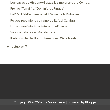
Los cavas de Hispano+Suizas los mejores de la Comu...
Premio ”Terroir” a “Dominio de Pingus”
La DO Utiel-Requena en el II Salón de la Bobal en ...
Forbes recomienda un vino de Rafael Cambra
Un reconocimiento al futuro de Alicante
Vera de Estenas en Anhelo café
II edición del Benlloch International Wine Meeting
►
octubre
( 7 )
Copyright ©
2026
Vinos Valencianos
| Powered by
Blogger