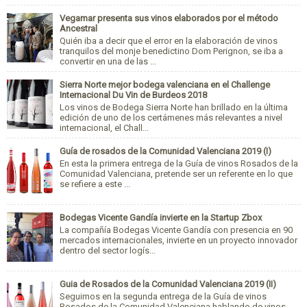
Vegamar presenta sus vinos elaborados por el método
Ancestral
Quién iba a decir que el error en la elaboración de vinos
tranquilos del monje benedictino Dom Perignon, se iba a
convertir en una de las ...
Sierra Norte mejor bodega valenciana en el Challenge
Internacional Du Vin de Burdeos 2018
Los vinos de Bodega Sierra Norte han brillado en la última
edición de uno de los certámenes más relevantes a nivel
internacional, el Chall...
Guía de rosados de la Comunidad Valenciana 2019 (I)
En esta la primera entrega de la Guía de vinos Rosados de la
Comunidad Valenciana, pretende ser un referente en lo que
se refiere a este ...
Bodegas Vicente Gandía invierte en la Startup Zbox
La compañía Bodegas Vicente Gandía con presencia en 90
mercados internacionales, invierte en un proyecto innovador
dentro del sector logís...
Guia de Rosados de la Comunidad Valenciana 2019 (II)
Seguimos en la segunda entrega de la Guía de vinos
Rosados de la Comunidad Valenciana hablando de vinos