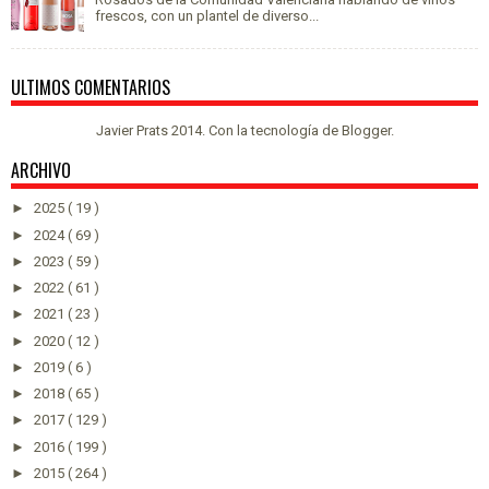
frescos, con un plantel de diverso...
ULTIMOS COMENTARIOS
Javier Prats 2014. Con la tecnología de
Blogger
.
ARCHIVO
►
2025
( 19 )
►
2024
( 69 )
►
2023
( 59 )
►
2022
( 61 )
►
2021
( 23 )
►
2020
( 12 )
►
2019
( 6 )
►
2018
( 65 )
►
2017
( 129 )
►
2016
( 199 )
►
2015
( 264 )