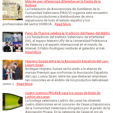
Más de cien referencias diferentes en la Fiesta de la
Burbuja
La Federación de Asociaciones de Sumilleres de la
Comunidad Valenciana (FASCV) organiza este encuentro
entre los productores y distribuidores de vinos
espumosos de todo el estado español y los
profesionales del sector HORECA…
Read More
Pago de Tharsys celebra la VI edición del Paseo del Mérito
Los fundadores del Instituto Valenciano de Infertilidad
(IVI), el equipo Makers UPV de la Universidad Politécnica
de Valencia y el experto internacional en el mundo de
Internet, D.Pablo Rodríguez recibirán el galardón al mér…
Read More
Hispano Suizas entra en la Asociación Española del Lujo-
Luxury Spain
Bodegas Hispano Suizas se ha unido a la alianza de
marcas Premium que conforman la Asociación Española
del Lujo, Luxury Spain, entre las que destacan empresas
tan conocidas en el ámbito de los productos delicatesen
como J…
Read More
Cuatro premios PROAVA para los cavas de Bisila de
Ladrón de Lunas
La bodega valenciana Ladrón de Lunas ha obtenido
cuatro distinciones en el concurso de Cavas y Espumosos
de la Comunidad Valenciana otorgados por el jurado de la
Asociación Proava. En la categoría de Cavas el oro es