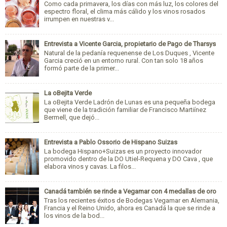
Como cada primavera, los días con más luz, los colores del
espectro floral, el clima más cálido y los vinos rosados
irrumpen en nuestras v...
Entrevista a Vicente Garcia, propietario de Pago de Tharsys
Natural de la pedanía requenense de Los Duques , Vicente
Garcia creció en un entorno rural. Con tan solo 18 años
formó parte de la primer...
La oBejita Verde
La oBejita Verde Ladrón de Lunas es una pequeña bodega
que viene de la tradición familiar de Francisco Martiínez
Bermell, que dejó...
Entrevista a Pablo Ossorio de Hispano Suizas
La bodega Hispano+Suizas es un proyecto innovador
promovido dentro de la DO Utiel-Requena y DO Cava , que
elabora vinos y cavas. La filos...
Canadá también se rinde a Vegamar con 4 medallas de oro
Tras los recientes éxitos de Bodegas Vegamar en Alemania,
Francia y el Reino Unido, ahora es Canadá la que se rinde a
los vinos de la bod...