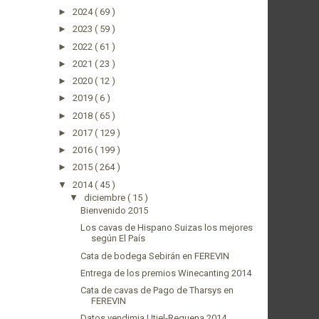
►
2024
( 69 )
►
2023
( 59 )
►
2022
( 61 )
►
2021
( 23 )
►
2020
( 12 )
►
2019
( 6 )
►
2018
( 65 )
►
2017
( 129 )
►
2016
( 199 )
►
2015
( 264 )
▼
2014
( 45 )
▼
diciembre
( 15 )
Bienvenido 2015
Los cavas de Hispano Suizas los mejores
según El País
Cata de bodega Sebirán en FEREVIN
Entrega de los premios Winecanting 2014
Cata de cavas de Pago de Tharsys en
FEREVIN
Datos vendimia Utiel-Requena 2014