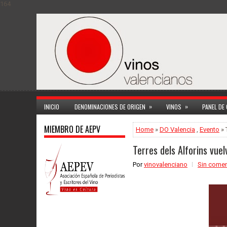
164
»
»
INICIO
DENOMINACIONES DE ORIGEN
VINOS
PANEL DE
MIEMBRO DE AEPV
Home
»
DO Valencia
,
Evento
» 
Terres dels Alforins vue
Por
vinovalenciano
Sin comen