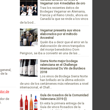
Vegamar con 4 medallas de oro
Tras los recientes éxitos de
Bodegas Vegamar en Alemania,
Francia y el Reino Unido, ahora es
Canadá la que se rinde a los vinos
de la bod...
Vegamar presenta sus vinos
elaborados por el método
Ancestral
Quién iba a decir que el error en la
elaboración de vinos tranquilos
del monje benedictino Dom
Perignon, se iba a convertir en una de las ...
Sierra Norte mejor bodega
valenciana en el Challenge
Internacional Du Vin de Burdeos
 general,
2018
 de la
Los vinos de Bodega Sierra Norte
han brillado en la última edición
de uno de los certámenes más relevantes a nivel
internacional, el Chall...
ador de
Guía de rosados de la Comunidad
ador de
Valenciana 2019 (I)
z.
En esta la primera entrega de la
Guía de vinos Rosados de la