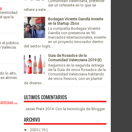
Comunidad Valenciana, pretende
ser un referente en lo que se
ia
refiere a este ...
tenticidad
el que la
Bodegas Vicente Gandía invierte
en la Startup Zbox
La compañía Bodegas Vicente
Gandía con presencia en 90
mercados internacionales, invierte
en un proyecto innovador dentro
 el público
del sector logís...
 València.
Guia de Rosados de la
Comunidad Valenciana 2019 (II)
Seguimos en la segunda entrega
de la Guía de vinos Rosados de la
do lo alto,
Comunidad Valenciana hablando
 se abrirán
de vinos frescos, con un plantel
de diverso...
ULTIMOS COMENTARIOS
 antigua →
Javier Prats 2014. Con la tecnología de
Blogger
.
ARCHIVO
►
2025
( 19 )