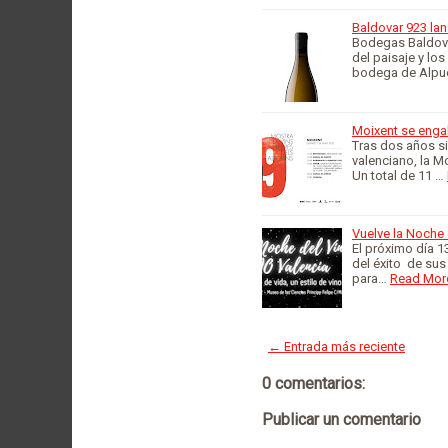
Baldovar 923 lan
Bodegas Baldova
del paisaje y los
bodega de Alpu
Moixent se engal
Tras dos años s
valenciano, la M
Un total de 11 …
Vuelve la Noche 
El próximo día 13
del éxito de sus
para…
Read Mor
← Entrada más reciente
0 comentarios:
Publicar un comentario