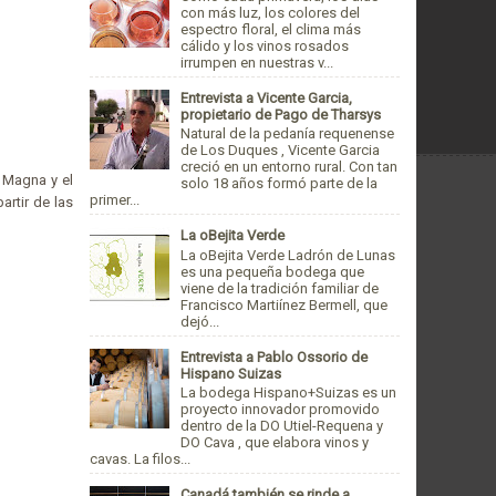
con más luz, los colores del
espectro floral, el clima más
cálido y los vinos rosados
irrumpen en nuestras v...
Entrevista a Vicente Garcia,
propietario de Pago de Tharsys
Natural de la pedanía requenense
de Los Duques , Vicente Garcia
creció en un entorno rural. Con tan
 Magna y el
solo 18 años formó parte de la
primer...
artir de las
La oBejita Verde
La oBejita Verde Ladrón de Lunas
es una pequeña bodega que
viene de la tradición familiar de
Francisco Martiínez Bermell, que
dejó...
Entrevista a Pablo Ossorio de
Hispano Suizas
La bodega Hispano+Suizas es un
proyecto innovador promovido
dentro de la DO Utiel-Requena y
DO Cava , que elabora vinos y
cavas. La filos...
Canadá también se rinde a