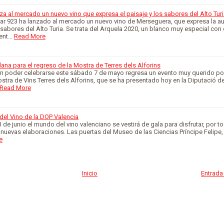
za al mercado un nuevo vino que expresa el paisaje y los sabores del Alto Tur
r 923 ha lanzado al mercado un nuevo vino de Merseguera, que expresa la au
 sabores del Alto Turia. Se trata del Arquela 2020, un blanco muy especial con 
ent…
Read More
ana para el regreso de la Mostra de Terres dels Alforins
in poder celebrarse este sábado 7 de mayo regresa un evento muy querido por
ostra de Vins Terres dels Alforins, que se ha presentado hoy en la Diputació de
Read More
del Vino de la DOP Valencia
 de junio el mundo del vino valenciano se vestirá de gala para disfrutar, por to
 nuevas elaboraciones. Las puertas del Museo de las Ciencias Príncipe Felipe,
e
Inicio
Entrada