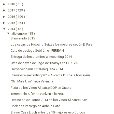
►
2018
( 65 )
►
2017
( 129 )
►
2016
( 199 )
►
2015
( 264 )
▼
2014
( 45 )
▼
diciembre
( 15 )
Bienvenido 2015
Los cavas de Hispano Suizas los mejores según El País
Cata de bodega Sebirán en FEREVIN
Entrega de los premios Winecanting 2014
Cata de cavas de Pago de Tharsys en FEREVIN
Datos vendimia Utiel-Requena 2014
Premios Winecanting 2014 Alicante DOP a la hostelería
“Sin Mala Uva” llega Valencia
Feria de los Vinos Alicante DOP en Orxeta
Terres dels Alforins vuelven a la NAU
Distinción de Honor 2014 de los Vinos Alicante DOP
Bodegas Pasiego en Anhelo Café
El vino Casa Lluch entre los 10 mejores ecológicos