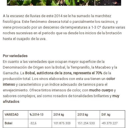
A la escasez de lluvias de este 2014 se le ha sumado la marchitez
fisiológica. Este fenómeno deseca total o parcialmente los racimos, y
viene provocado por un descenso de temperaturas a 1-3 Cº durante varias
noches sucesivas en el periodo que va desde los inicios de la brotación
hasta el cuajado de la uva.
Por variedades
En cuanto a las variedades que ocupan mayor superficie de la
Denominación de Origen son la Bobal, la Tempranillo, la Macabeo y la
Garnacha. La
Bobal, autóctona de la zona, representa el 70%
de la
producción total. Los vinos elaborados con esta uva tienen un
color
intenso
y característico y un índice adecuado de taninos para el
envejecimiento. Ofrece tintos intensos de color, con
mucho cuerpo
y
sabores complejos, así como rosados de tonalidades brillantes y
muy
afrutados
.
VARIEDAD
% 2014-13
2014 kg
2013 kg
DIF. kg
Bobal
-32,6
101.875.303
151.254.530
-49.379.227