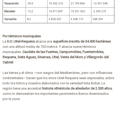
Tempranillo
-39,3
19.302.316
31.799.864
-12.497.548
Macabeo
-12,2
16.971.807
19.331.026
-2.359.219
Garnacha
8,3
4.806.567
4.438.173
368.394
Por términos municipales
La
D.O. Utiel-Requena
abarca una
superficie inscrita de
34.400 hectáreas
con una altitud media de 720 metros. Y abarca nueve términos
municipales:
Caudete de las Fuentes, Camporrobles, Fuenterrobles,
Requena, Siete Aguas, Sinarcas, Utiel, Venta del Moro y Villargordo del
Cabriel
.
Las tierras y el clima —con rasgos del Mediterráneo, pero con influencias
continentales— hacen que los vinos Utiel-Requena sean especiales, sobre
todo los tintos y rosados elaborados con la variedad tinta Bobal. La
región tiene una ancestral
historia vitivinícola de alrededor de 2.500 años
,
como lo demuestran los importantes yacimientos íberos diseminados
por la zona.