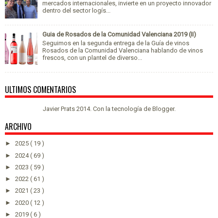
mercados internacionales, invierte en un proyecto innovador
dentro del sector logís...
Guia de Rosados de la Comunidad Valenciana 2019 (II)
Seguimos en la segunda entrega de la Guía de vinos
Rosados de la Comunidad Valenciana hablando de vinos
frescos, con un plantel de diverso...
ULTIMOS COMENTARIOS
Javier Prats 2014. Con la tecnología de
Blogger
.
ARCHIVO
►
2025
( 19 )
►
2024
( 69 )
►
2023
( 59 )
►
2022
( 61 )
►
2021
( 23 )
►
2020
( 12 )
►
2019
( 6 )