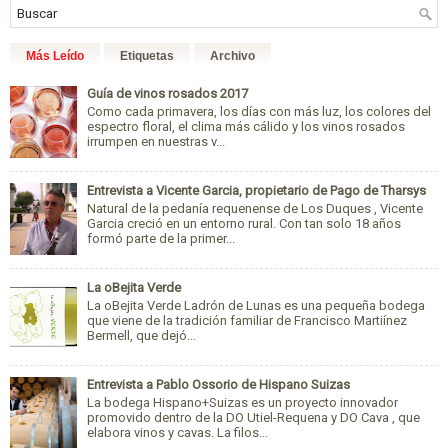
Más Leído
Etiquetas
Archivo
Guía de vinos rosados 2017
Como cada primavera, los días con más luz, los colores del
espectro floral, el clima más cálido y los vinos rosados
irrumpen en nuestras v...
Entrevista a Vicente Garcia, propietario de Pago de Tharsys
Natural de la pedanía requenense de Los Duques , Vicente
Garcia creció en un entorno rural. Con tan solo 18 años
formó parte de la primer...
La oBejita Verde
La oBejita Verde Ladrón de Lunas es una pequeña bodega
que viene de la tradición familiar de Francisco Martiínez
Bermell, que dejó...
Entrevista a Pablo Ossorio de Hispano Suizas
La bodega Hispano+Suizas es un proyecto innovador
promovido dentro de la DO Utiel-Requena y DO Cava , que
elabora vinos y cavas. La filos...