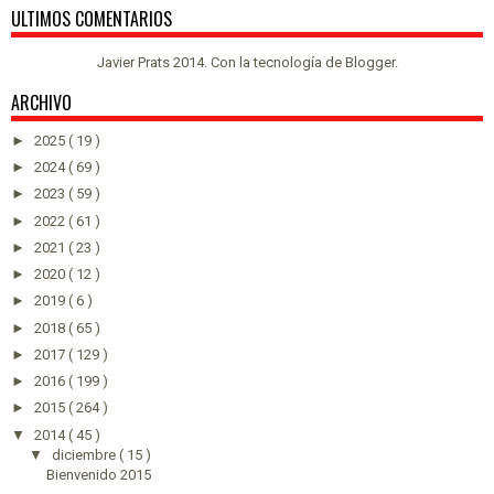
ULTIMOS COMENTARIOS
Javier Prats 2014. Con la tecnología de
Blogger
.
ARCHIVO
►
2025
( 19 )
►
2024
( 69 )
►
2023
( 59 )
►
2022
( 61 )
►
2021
( 23 )
►
2020
( 12 )
►
2019
( 6 )
►
2018
( 65 )
►
2017
( 129 )
►
2016
( 199 )
►
2015
( 264 )
▼
2014
( 45 )
▼
diciembre
( 15 )
Bienvenido 2015