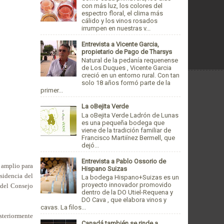
con más luz, los colores del
espectro floral, el clima más
cálido y los vinos rosados
irrumpen en nuestras v...
Entrevista a Vicente Garcia,
propietario de Pago de Tharsys
Natural de la pedanía requenense
de Los Duques , Vicente Garcia
creció en un entorno rural. Con tan
solo 18 años formó parte de la
primer...
La oBejita Verde
La oBejita Verde Ladrón de Lunas
es una pequeña bodega que
viene de la tradición familiar de
Francisco Martiínez Bermell, que
dejó...
Entrevista a Pablo Ossorio de
s amplio para
Hispano Suizas
sidencia del
La bodega Hispano+Suizas es un
proyecto innovador promovido
e del Consejo
dentro de la DO Utiel-Requena y
DO Cava , que elabora vinos y
cavas. La filos...
steriormente
Canadá también se rinde a