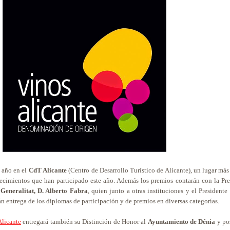
e año en el
CdT Alicante
(Centro de Desarrollo Turístico de Alicante), un lugar má
lecimientos que han participado este año. Además los premios contarán con la Pre
Generalitat, D. Alberto Fabra
, quien junto a otras instituciones y el President
n entrega de los diplomas de participación y de premios en diversas categorías.
licante
entregará también su Distinción de Honor al
Ayuntamiento de Dénia
y po