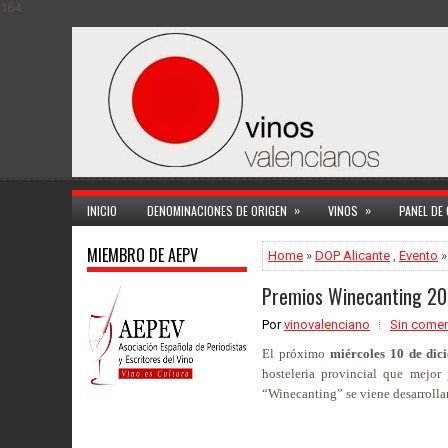
164
»
»
INICIO
DENOMINACIONES DE ORIGEN
VINOS
PANEL DE
MIEMBRO DE AEPV
Home
»
DOP Alicante
,
Evento
»
Premios Winecanting 201
Por
vinovalenciano
Sin comen
El próximo
miércoles 10 de dic
hosteleria provincial que mejo
“Winecanting” se viene desarrolla