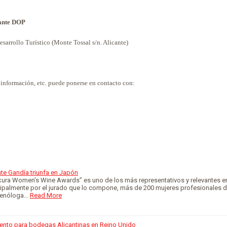
cante DOP
esarrollo Turístico (Monte Tossal s/n. Alicante)
r información, etc. puede ponerse en contacto con:
te Gandía triunfa en Japón
kura Women’s Wine Awards” es uno de los más representativos y relevantes en
cipalmente por el jurado que lo compone, más de 200 mujeres profesionales d
 enóloga…
Read More
ento para bodegas Alicantinas en Reino Unido