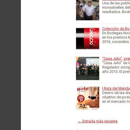
Una de las publi
monastrelles de
resultados. Bo
Colección de Bo
En Bodegas Nodu
en los premios M
2016, considera
“Casa Julio”, pr
“Casa Julio” de 
Regulador otorga
año 2015. El pre
I Ruta del Mari
Dentro de las di
objetivo de posi
en el mercado lo
← Entrada más reciente