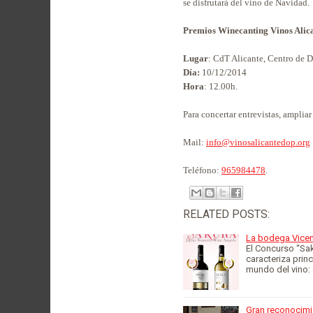
se disfrutará del vino de Navidad.
Premios Winecanting Vinos Ali
Lugar
: CdT Alicante, Centro de D
Día:
10/12/2014
Hora
: 12.00h.
Para concertar entrevistas, amplia
Mail:
info@vinosalicantedop.org
Teléfono:
965984478
.
RELATED POSTS:
La bodega Vicen
El Concurso “Sa
caracteriza prin
mundo del vino:
Gran reconocimi