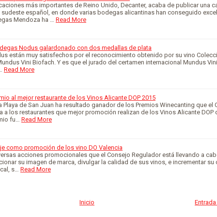
caciones más importantes de Reino Unido, Decanter, acaba de publicar una c
l sudeste español, en donde varias bodegas alicantinas han conseguido exce
degas Mendoza ha …
Read More
degas Nodus galardonado con dos medallas de plata
s están muy satisfechos por el reconocimiento obtenido por su vino Colecci
undus Vini Biofach. Y es que el jurado del certamen internacional Mundus Vin
…
Read More
emio al mejor restaurante de los Vinos Alicante DOP 2015
la Playa de San Juan ha resultado ganador de los Premios Winecanting que el
 a los restaurantes que mejor promoción realizan de los Vinos Alicante DOP d
mio fu…
Read More
daje como promoción de los vino DO Valencia
versas acciones promocionales que el Consejo Regulador está llevando a cab
cionar su imagen de marca, divulgar la calidad de sus vinos, e incrementar s
cal, s…
Read More
Inicio
Entrada