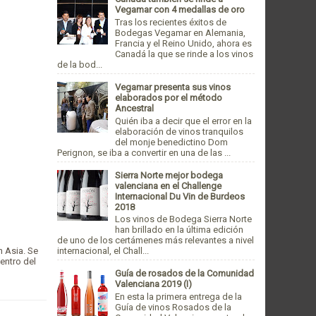
Vegamar con 4 medallas de oro
Tras los recientes éxitos de
Bodegas Vegamar en Alemania,
Francia y el Reino Unido, ahora es
Canadá la que se rinde a los vinos
de la bod...
Vegamar presenta sus vinos
elaborados por el método
Ancestral
Quién iba a decir que el error en la
elaboración de vinos tranquilos
del monje benedictino Dom
Perignon, se iba a convertir en una de las ...
Sierra Norte mejor bodega
valenciana en el Challenge
Internacional Du Vin de Burdeos
2018
Los vinos de Bodega Sierra Norte
han brillado en la última edición
de uno de los certámenes más relevantes a nivel
 Asia. Se
internacional, el Chall...
entro del
Guía de rosados de la Comunidad
Valenciana 2019 (I)
En esta la primera entrega de la
Guía de vinos Rosados de la