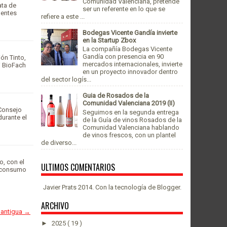
Comunidad Valenciana, pretende
ata de
ser un referente en lo que se
lentes
refiere a este ...
Bodegas Vicente Gandía invierte
en la Startup Zbox
La compañía Bodegas Vicente
Gandía con presencia en 90
ón Tinto,
mercados internacionales, invierte
i BioFach
en un proyecto innovador dentro
del sector logís...
Guia de Rosados de la
Comunidad Valenciana 2019 (II)
 Consejo
Seguimos en la segunda entrega
urante el
de la Guía de vinos Rosados de la
Comunidad Valenciana hablando
de vinos frescos, con un plantel
de diverso...
o, con el
ULTIMOS COMENTARIOS
u consumo
Javier Prats 2014. Con la tecnología de
Blogger
.
ARCHIVO
 antigua →
►
2025
( 19 )