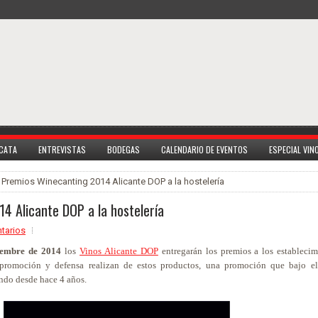
 CATA
ENTREVISTAS
BODEGAS
CALENDARIO DE EVENTOS
ESPECIAL VI
 Premios Winecanting 2014 Alicante DOP a la hostelería
4 Alicante DOP a la hostelería
tarios
iembre de 2014
los
Vinos Alicante DOP
entregarán los premios a los establecim
r promoción y defensa realizan de estos productos, una promoción que bajo e
ndo desde hace 4 años.