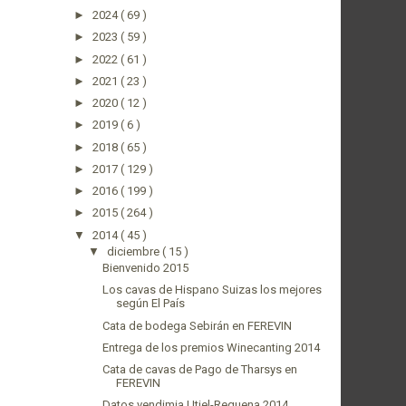
►
2024
( 69 )
►
2023
( 59 )
►
2022
( 61 )
►
2021
( 23 )
►
2020
( 12 )
►
2019
( 6 )
►
2018
( 65 )
►
2017
( 129 )
►
2016
( 199 )
►
2015
( 264 )
▼
2014
( 45 )
▼
diciembre
( 15 )
Bienvenido 2015
Los cavas de Hispano Suizas los mejores
según El País
Cata de bodega Sebirán en FEREVIN
Entrega de los premios Winecanting 2014
Cata de cavas de Pago de Tharsys en
FEREVIN
Datos vendimia Utiel-Requena 2014