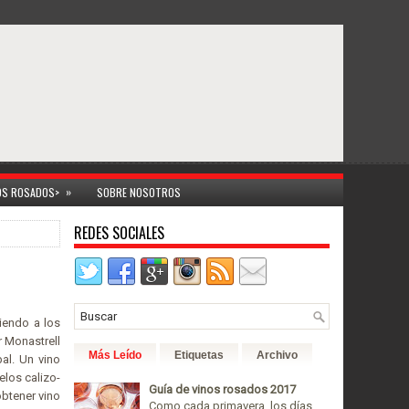
»
NOS ROSADOS>
SOBRE NOSOTROS
REDES SOCIALES
iendo a los
 Monastrell
Más Leído
Etiquetas
Archivo
al. Un vino
los calizo-
Guía de vinos rosados 2017
obtener vino
Como cada primavera, los días