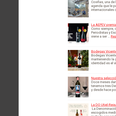
Coviñas, una de 
agenda que le pe
internacionales
La AEPEV premia
Como siempre, co
Periodistas y Esc
viene a ser …
Re
Bodegas Vicente
Bodegas Vicente
manteniendo la g
identidad es el 
Nuestra selecció
Doce meses dan 
tenemos tres De
y desde hace po
La DO Utiel-Req
La Denominación
escogidos median