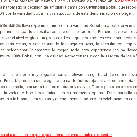
s que fue pionero en cuanto a vino valenciano de calidad en la
denominac
a ha tomado la decisión de ampliar la gama con
Ceremonia Bobal
, que recog
00% con la variedad bobal, la uva autóctona de esta denominación de origen.
ente Gandia
lleva experimentando con la variedad Bobal para obtener vinos
primera etapa los resultados fueron alentadores. Primero tuvieron qu
canzar el nivel exigido. Luego aprendieron que podando en verde para reducir
ñas más viejas, y seleccionando las mejores uvas, los resultados empe
 en seleccionar únicamente lo mejor. Toda esta experiencia les ha llev
emium 100% Bobal
, con una calidad extraordinaria y con la esencia de los v
to de estilo moderno y elegante, con una elevada carga frutal. De color cerez
es. En nariz presenta una elegante gama de frutos rojos silvestres con notas
oca es amplia, con unos taninos maduros y suaves. El postgusto es persisten
de la variedad bobal vendimiada en su momento óptimo. Este maravilloso
dos a la brasa, carnes rojas y quesos semicurados o en celebraciones con
u cita anual en las principales ferias internacionales del sector