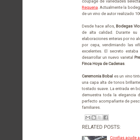
coupage de variedades selecta
Requena
. Actualmente la bodeg
de un vino de autor realizado 1
Desde hace años,
Bodegas Vic
de alta calidad. Durante su 
elaboraciones enteras por no al
por cepa, vendimiando las vi
excelentes. El secreto estaba
desarrollar un nuevo varietal
Pr
Finca Hoya de Cadenas
.
Ceremonia Bobal
es un vino tin
una capa alta de tonos brillant
tostado suave. La entrada en b
demuestra toda la elegancia 
perfecto acompañante de pesca
familiares.
RELATED POSTS:
Coviñas acude a s