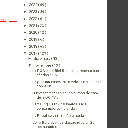
►
2024
( 69 )
►
2023
( 59 )
►
2022
( 61 )
 antigua →
►
2021
( 23 )
►
2020
( 12 )
►
2019
( 6 )
►
2018
( 65 )
▼
2017
( 129 )
►
diciembre
( 13 )
▼
noviembre
( 13 )
La DO Vinos Utiel-Requena presenta sus
añadas en M...
La guía Intervinos 2018 coloca a Vegamar
con 8 vin...
Nuevas temáticas en los cursos de cata
de la DOP V...
Samsung Gear VR sumerge a los
consumidores holande...
La Bobal se viste de Ceremonia
Cerro Bercial, vinos destacados en 26
restaurantes...