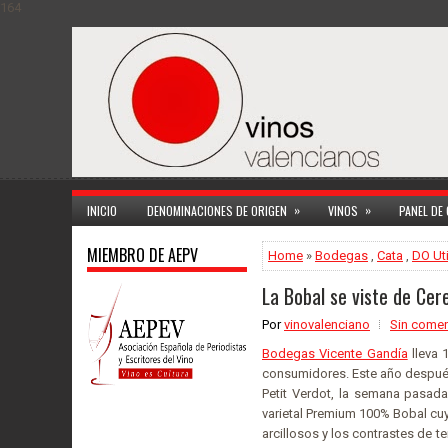
164
»
»
INICIO
DENOMINACIONES DE ORIGEN
VINOS
PANEL DE
MIEMBRO DE AEPV
Home
»
Bodegas
,
Cata
,
DO Ut
La Bobal se viste de Ce
Por
vinovalenciano
Sin comen
Bodegas Vicente Gandía
lleva 
consumidores. Este año después
Petit Verdot, la semana pasad
varietal Premium 100% Bobal cu
arcillosos y los contrastes de 