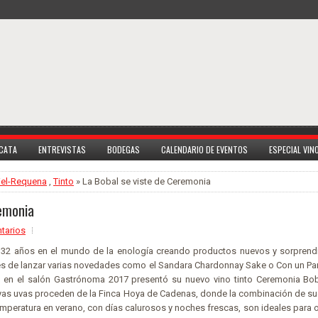
 CATA
ENTREVISTAS
BODEGAS
CALENDARIO DE EVENTOS
ESPECIAL VI
iel-Requena
,
Tinto
» La Bobal se viste de Ceremonia
remonia
tarios
132 años en el mundo de la enología creando productos nuevos y sorprend
 de lanzar varias novedades como el Sandara Chardonnay Sake o Con un Par
a en el salón Gastrónoma 2017 presentó su nuevo vino tinto Ceremonia Bob
yas uvas proceden de la Finca Hoya de Cadenas, donde la combinación de sue
temperatura en verano, con días calurosos y noches frescas, son ideales para 