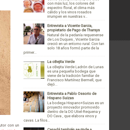
con más luz, los colores del
espectro floral, el clima más
cálido y los vinos rosados
irrumpen en nuestras v...
Entrevista a Vicente Garcia,
propietario de Pago de Tharsys
Natural de la pedanía requenense
de Los Duques , Vicente Garcia
creció en un entorno rural. Con tan
solo 18 años formó parte de la
primer...
La oBejita Verde
La oBejita Verde Ladrón de Lunas
es una pequeña bodega que
viene de la tradición familiar de
Francisco Martiínez Bermell, que
dejó...
Entrevista a Pablo Ossorio de
Hispano Suizas
La bodega Hispano+Suizas es un
proyecto innovador promovido
dentro de la DO Utiel-Requena y
DO Cava , que elabora vinos y
cavas. La filos...
autor con un
Canadá también se rinde a