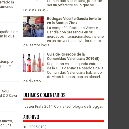
Comunidad Valenciana, pretende
errado la
ser un referente en lo que se
ertámenes
refiere a este ...
Bodegas Vicente Gandía invierte
en la Startup Zbox
La compañía Bodegas Vicente
Española de
Gandía con presencia en 90
en lo que
mercados internacionales, invierte
en un proyecto innovador dentro
del sector logís...
Guia de Rosados de la
Comunidad Valenciana 2019 (II)
 siempre
Seguimos en la segunda entrega
ipal de
de la Guía de vinos Rosados de la
Comunidad Valenciana hablando
de vinos frescos, con un plantel
de diverso...
. Aquí
ULTIMOS COMENTARIOS
al DO Cava
Javier Prats 2014. Con la tecnología de
Blogger
.
ARCHIVO
o nuevo,
con una
►
2025
( 19 )