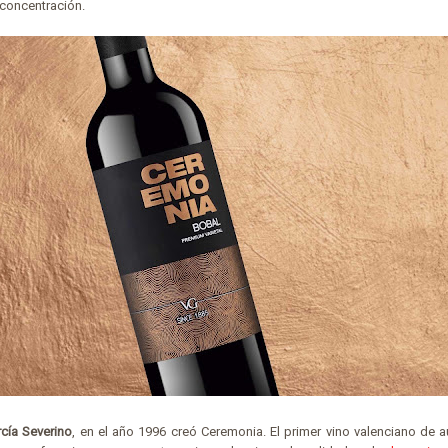
 concentración.
rcía Severino
, en el año 1996 creó Ceremonia. El primer vino valenciano de 