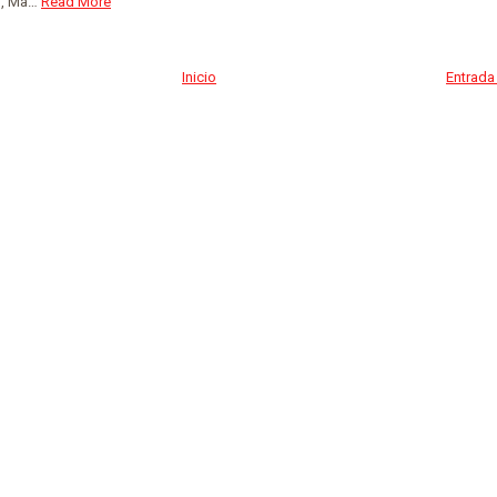
l, Ma…
Read More
Inicio
Entrada