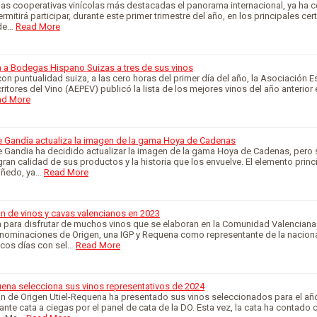
las cooperativas vinícolas más destacadas el panorama internacional, ya ha c
rmitirá participar, durante este primer trimestre del año, en los principales c
 de…
Read More
 a Bodegas Hispano Suizas a tres de sus vinos
n puntualidad suiza, a las cero horas del primer día del año, la Asociación 
ritores del Vino (AEPEV) publicó la lista de los mejores vinos del año anterior 
ad More
 Gandía actualiza la imagen de la gama Hoya de Cadenas
 Gandia ha decidido actualizar la imagen de la gama Hoya de Cadenas, pero
ran calidad de sus productos y la historia que los envuelve. El elemento princ
viñedo, ya…
Read More
n de vinos y cavas valencianos en 2023
para disfrutar de muchos vinos que se elaboran en la Comunidad Valenciana
nominaciones de Origen, una IGP y Requena como representante de la nacion
cos días con sel…
Read More
uena selecciona sus vinos representativos de 2024
 de Origen Utiel-Requena ha presentado sus vinos seleccionados para el añ
te cata a ciegas por el panel de cata de la DO. Esta vez, la cata ha contado 