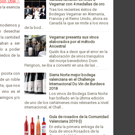
ión Utiel –
Vegamar con 4 medallas de oro
e la esencia
Tras los recientes éxitos de
Bodegas Vegamar en Alemania,
Francia y el Reino Unido, ahora es
Canadá la que se rinde a los vinos
 modernos y
de la bod...
e desechar
Vegamar presenta sus vinos
 la cantidad
elaborados por el método
zaban a ser
Ancestral
ado a poder
Quién iba a decir que el error en la
iñedos de la
elaboración de vinos tranquilos
del monje benedictino Dom
Perignon, se iba a convertir en una de las ...
a picota con
Sierra Norte mejor bodega
valenciana en el Challenge
 de un roble
Internacional Du Vin de Burdeos
te, que nos
2018
 vino es el
Los vinos de Bodega Sierra Norte
 amigos y/o
han brillado en la última edición
de uno de los certámenes más relevantes a nivel
internacional, el Chall...
Guía de rosados de la Comunidad
Valenciana 2019 (I)
En esta la primera entrega de la
Guía de vinos Rosados de la