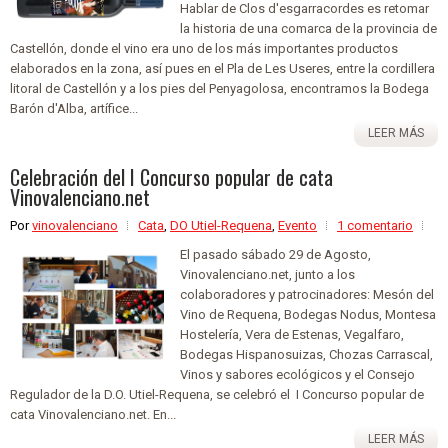
Hablar de Clos d'esgarracordes es retomar
la historia de una comarca de la provincia de
Castellón, donde el vino era uno de los más importantes productos
elaborados en la zona, así pues en el Pla de Les Useres, entre la cordillera
litoral de Castellón y a los pies del Penyagolosa, encontramos la Bodega
Barón d'Alba, artífice...
LEER MÁS
Celebración del I Concurso popular de cata
Vinovalenciano.net
Por
vinovalenciano
Cata
,
DO Utiel-Requena
,
Evento
1 comentario
El pasado sábado 29 de Agosto,
Vinovalenciano.net, junto a los
colaboradores y patrocinadores: Mesón del
Vino de Requena, Bodegas Nodus, Montesa
Hostelería, Vera de Estenas, Vegalfaro,
Bodegas Hispanosuizas, Chozas Carrascal,
Vinos y sabores ecológicos y el Consejo
Regulador de la D.O. Utiel-Requena, se celebró el I Concurso popular de
cata Vinovalenciano.net. En...
LEER MÁS