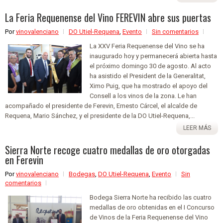
La Feria Requenense del Vino FEREVIN abre sus puertas
Por
vinovalenciano
DO Utiel-Requena
,
Evento
Sin comentarios
La XXV Feria Requenense del Vino se ha
inaugurado hoy y permanecerá abierta hasta
el próximo domingo 30 de agosto. Al acto
ha asistido el President de la Generalitat,
Ximo Puig, que ha mostrado el apoyo del
Consell a los vinos de la zona. Le han
acompañado el presidente de Ferevin, Ernesto Cárcel, el alcalde de
Requena, Mario Sánchez, y el presidente de la DO Utiel-Requena,...
LEER MÁS
Sierra Norte recoge cuatro medallas de oro otorgadas
en Ferevin
Por
vinovalenciano
Bodegas
,
DO Utiel-Requena
,
Evento
Sin
comentarios
Bodega Sierra Norte ha recibido las cuatro
medallas de oro obtenidas en el I Concurso
de Vinos de la Feria Requenense del Vino