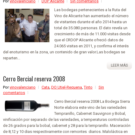
Por
vinovalenciano
DOP Alicante
Sin comentarios
Las bodegas pertenecientes a la Ruta del
Vino de Alicante han aumentado el número
de visitantes durante el año 2014 hasta un
total de 35.080 personas. El dato revela un
crecimiento de más de 11.000 visitas desde
que el CRDOP Alicante ofreció datos de
24.065 visitas en 2011, y confirma el interés
del enoturismo en la zona, un contenido de gran valor.Las bodegas se
reparten...
LEER MÁS
Cerro Bercial reserva 2008
Por
vinovalenciano
Cata
,
DO Utiel-Requena
,
Tinto
Sin
comentarios
Cerro Bercial reserva 2008 La Bodega Sierra
Norte elabora este vino de las variedades
Tempranillo, Cabernet Sauvignon y Bobal,
vinificación por separado de las variedades, a temperaturas controladas
de 26 grados para la bobal, cabernet y 28 para la tempranillo. Maceración
de 8,12 y 10 dias respectivamente con remontes diarios. Maloláctica en