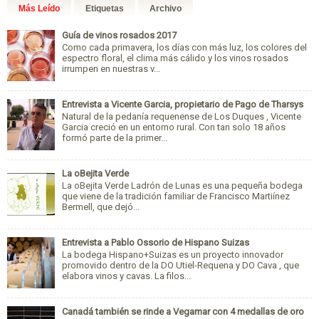
Más Leído
Etiquetas
Archivo
Guía de vinos rosados 2017
Como cada primavera, los días con más luz, los colores del
espectro floral, el clima más cálido y los vinos rosados
irrumpen en nuestras v...
Entrevista a Vicente Garcia, propietario de Pago de Tharsys
Natural de la pedanía requenense de Los Duques , Vicente
Garcia creció en un entorno rural. Con tan solo 18 años
formó parte de la primer...
La oBejita Verde
La oBejita Verde Ladrón de Lunas es una pequeña bodega
que viene de la tradición familiar de Francisco Martiínez
Bermell, que dejó...
Entrevista a Pablo Ossorio de Hispano Suizas
La bodega Hispano+Suizas es un proyecto innovador
promovido dentro de la DO Utiel-Requena y DO Cava , que
elabora vinos y cavas. La filos...
Canadá también se rinde a Vegamar con 4 medallas de oro