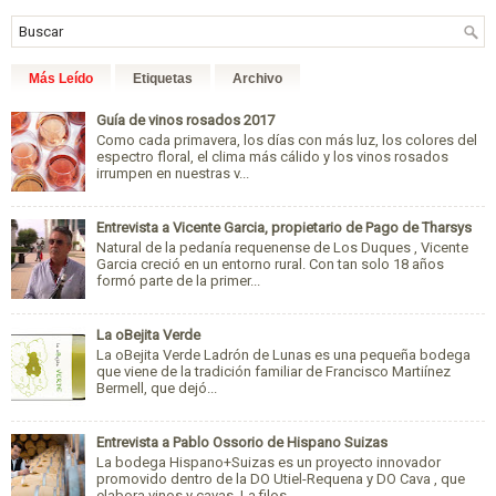
Más Leído
Etiquetas
Archivo
Guía de vinos rosados 2017
Como cada primavera, los días con más luz, los colores del
espectro floral, el clima más cálido y los vinos rosados
irrumpen en nuestras v...
Entrevista a Vicente Garcia, propietario de Pago de Tharsys
Natural de la pedanía requenense de Los Duques , Vicente
Garcia creció en un entorno rural. Con tan solo 18 años
formó parte de la primer...
La oBejita Verde
La oBejita Verde Ladrón de Lunas es una pequeña bodega
que viene de la tradición familiar de Francisco Martiínez
Bermell, que dejó...
Entrevista a Pablo Ossorio de Hispano Suizas
La bodega Hispano+Suizas es un proyecto innovador
promovido dentro de la DO Utiel-Requena y DO Cava , que
elabora vinos y cavas. La filos...