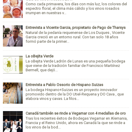
Como cada primavera, los días con más luz, los colores del
espectro floral, el clima más cálido y los vinos rosados
irrumpen en nuestras v...
Entrevista a Vicente Garcia, propietario de Pago de Tharsys
Natural de la pedanía requenense de Los Duques , Vicente
Garcia creció en un entorno rural. Con tan solo 18 años
formó parte de la primer...
La oBejita Verde
La oBejita Verde Ladrón de Lunas es una pequeña bodega
que viene de la tradición familiar de Francisco Martiínez
Bermell, que dejó...
Entrevista a Pablo Ossorio de Hispano Suizas
La bodega Hispano+Suizas es un proyecto innovador
promovido dentro de la DO Utiel-Requena y DO Cava , que
elabora vinos y cavas. La filos...
Canadá también se rinde a Vegamar con 4 medallas de oro
Tras los recientes éxitos de Bodegas Vegamar en Alemania,
Francia y el Reino Unido, ahora es Canadá la que se rinde a
los vinos de la bod...