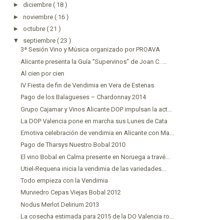
►
diciembre
( 18 )
►
noviembre
( 16 )
►
octubre
( 21 )
▼
septiembre
( 23 )
3ª Sesión Vino y Música organizado por PROAVA
Alicante presenta la Guía “Supervinos” de Joan C. ...
Al cien por cien
IV Fiesta de fin de Vendimia en Vera de Estenas
Pago de los Balagueses – Chardonnay 2014
Grupo Cajamar y Vinos Alicante DOP impulsan la act...
La DOP Valencia pone en marcha sus Lunes de Cata
Emotiva celebración de vendimia en Alicante con Ma...
Pago de Tharsys Nuestro Bobal 2010
El vino Bobal en Calma presente en Noruega a travé...
Utiel-Requena inicia la vendimia de las variedades...
Todo empieza con la Vendimia
Murviedro Cepas Viejas Bobal 2012
Nodus Merlot Delirium 2013
La cosecha estimada para 2015 de la DO Valencia ro...