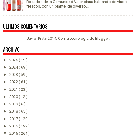
Rosados de la Comunidad Valenciana hablando de vinos
frescos, con un plantel de diverso...
ULTIMOS COMENTARIOS
Javier Prats 2014. Con la tecnología de
Blogger
.
ARCHIVO
►
2025
( 19 )
►
2024
( 69 )
►
2023
( 59 )
►
2022
( 61 )
►
2021
( 23 )
►
2020
( 12 )
►
2019
( 6 )
►
2018
( 65 )
►
2017
( 129 )
►
2016
( 199 )
▼
2015
( 264 )