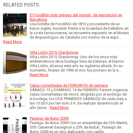
RELATED POSTS:
El Fondillón más antiguo del mundo, de exposición en
Barcelona
Una botella de Fondillón de 1813 y procedente de un
barco inglés, hundido frente a la localidad de Deltebre, en
la costa tarraconense, se encuentra expuesto en el Museo
de Arqueológico de Cataluña con motivo de la expo…
Read More
Viña Lidón 2015 Chardonnay
Viña Lidón 2015 Chardonnay Uno de los vinos más
emblemáticos de la bodega Vera de Estenas, el blanco
Viña Lidón, alcanza este año su vigésima añada. En su
momento, finales de 1996 el vino fue pionero en la e…
Read More
Catas comentadas de FEREVIN fin de semana
SÁBADO 13 y DOMINGO 14 de FEBRERO Ferevin organiza
Catas Comentadas de Vinos, dirigidas por el enólogo de
la bodega, los DOS PRIMEROS SÁBADOS de cada mes a
las 13:00 h por tan solo 3 €. Se realizan durante todo el
año (exce…
Read More
Pasiego de Autor 2009
Pasiego de Autor 2009 Con un ensamblaje de 25% Merlot,
55% Cabernet Sauvignon y 20% de Bobal , Pasiego de
Autor 2009 es un vino elaborado con cariño,