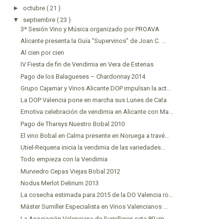
►
octubre
( 21 )
▼
septiembre
( 23 )
3ª Sesión Vino y Música organizado por PROAVA
Alicante presenta la Guía “Supervinos” de Joan C. ...
Al cien por cien
IV Fiesta de fin de Vendimia en Vera de Estenas
Pago de los Balagueses – Chardonnay 2014
Grupo Cajamar y Vinos Alicante DOP impulsan la act...
La DOP Valencia pone en marcha sus Lunes de Cata
Emotiva celebración de vendimia en Alicante con Ma...
Pago de Tharsys Nuestro Bobal 2010
El vino Bobal en Calma presente en Noruega a travé...
Utiel-Requena inicia la vendimia de las variedades...
Todo empieza con la Vendimia
Murviedro Cepas Viejas Bobal 2012
Nodus Merlot Delirium 2013
La cosecha estimada para 2015 de la DO Valencia ro...
Máster Sumiller Especialista en Vinos Valencianos ...
La Asociación Valenciana de Sumilleres cata 80 vin...