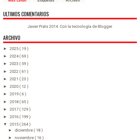
Más Leído
Etiquetas
Archivo
ULTIMOS COMENTARIOS
Javier Prats 2014. Con la tecnología de
Blogger
.
ARCHIVO
►
2025
( 19 )
►
2024
( 69 )
►
2023
( 59 )
►
2022
( 61 )
►
2021
( 23 )
►
2020
( 12 )
►
2019
( 6 )
►
2018
( 65 )
►
2017
( 129 )
►
2016
( 199 )
▼
2015
( 264 )
►
diciembre
( 18 )
►
noviembre
( 16 )