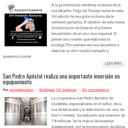
A la ya tradicional vendimia nocturna de la
uva albariño, Pago de Tharsys suma en esta
XVI edición la recogida nocturna de la
variedad garnacha. El objetivo de esta nueva
incorporación se basa en el próximo
lanzamiento de un vino muy especial: El
primer vino rosado que elaborará la
bodega.“Por primera vez nos lanzamos a
elaborar un vino rosado tranquilo y
queremos contar...
LEER MÁS
San Pedro Apóstol realiza una importante inversión en
equipamiento
Por
vinovalenciano
Bodegas
,
DO Valencia
Sin comentarios
La cooperativa San Pedro Apóstol de
Godelleta, especializada en el cultivo de la
uva de Moscatel y la elaboración de vino de
licor o mistela, ha realizado una inversión de
1’8 millones “en la mejora de nuestras
instalaciones, con la incorporación de última