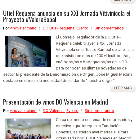
Utiel-Requena anuncia en su XXI Jornada Vitivinícola el
Proyecto #ValoraBobal
Por
vinovalenciano
DO Utiel-Requena
,
Evento
Sin comentarios
El Consejo Regulador de la DO Utiel-
Requena celebró ayer la XXI Jornada
Vitivinícola en el Teatro Rambal de Utiel, a la
que asistieron más de 200 viticultores/as,
enólogos/as y bodegueros/as de la DO
para conocer las últimas novedades del
sector. El presidente de la Denominación de Origen, José Miguel Medina,
destacó en el inicio la necesidad de cuidar de “nuestro origen”...
LEER MÁS
Presentación de vinos DO Valencia en Madrid
Por
vinovalenciano
DO Valencia
,
Evento
Sin comentarios
Cerca de medio centenar de empresarios y
directivos que integran la Fundación
Conexus, asistieron ayer martes a la cata
organizada por la DOP Valencia en Madrid,