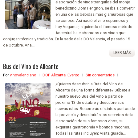
elaboración de vinos tranquilos del monje
benedictino Dom Perignon, se iba a convertir
en una de las bebidas más glamurosas que
se conoce. Así nació el vino espumoso y
hoy Vegamar, siguiendo el famoso método
Ancestral ha elaborados dos vinos que
conjugan técnica y tradición. En la sede de la DO Valencia, el pasado 15
de Octubre, Ana...
LEER MÁS
Bus del Vino de Alicante
Por
vinovalenciano
DOP Alicante
,
Evento
Sin comentarios
¿Quieres descubrir la Ruta del Vino de
Alicante de una forma diferente? Súbete a
nuestro nuevo Bus del Vino a partir del
próximo 13 de octubre y descubre sus
nuevas rutas. Recorrerás distintos puntos de
la provincia y descubrirás los secretos de la
elaboración de sus famosos vinos, su
exquisita gastronomía y bonitos rincones.
Todas las rutas incluyen: Visita guiada...