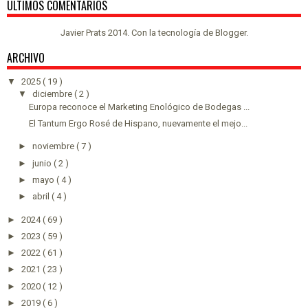
ULTIMOS COMENTARIOS
Javier Prats 2014. Con la tecnología de
Blogger
.
ARCHIVO
▼
2025
( 19 )
▼
diciembre
( 2 )
Europa reconoce el Marketing Enológico de Bodegas ...
El Tantum Ergo Rosé de Hispano, nuevamente el mejo...
►
noviembre
( 7 )
►
junio
( 2 )
►
mayo
( 4 )
►
abril
( 4 )
►
2024
( 69 )
►
2023
( 59 )
►
2022
( 61 )
►
2021
( 23 )
►
2020
( 12 )
►
2019
( 6 )