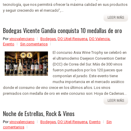
tecnología, que nos permitirá ofrecer la máxima calidad en sus productos
y seguir creciendo en el mercado”,...
LEER MÁS
Bodegas Vicente Gandía conquista 10 medallas de oro
Por
vinovalenciano
Bodegas
,
DO Utiel-Requena
,
DO Valencia
,
Evento
Sin comentarios
El concurso Asia Wine Trophy se celebró en
el ultramoderno Daejeon Convention Center
(DCC) de Corea del Sur. Más de 300 vinos
fueron puntuados por los 120 jueces que
componían el jurado. Este evento tiene
mucha importancia en el mercado asiático
donde el consumo de vino crece en los últimos años. Los vinos
premiados con medalla de oro en este concurso son: Hoya de Cadenas...
LEER MÁS
Noche de Estrellas, Rock & Vinos
Por
vinovalenciano
Bodegas
,
DO Utiel-Requena
,
Evento
Sin
comentarios