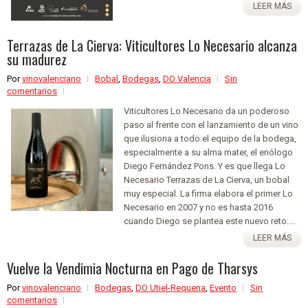
LEER MÁS
Terrazas de La Cierva: Viticultores Lo Necesario alcanza
su madurez
Por
vinovalenciano
Bobal
,
Bodegas
,
DO Valencia
Sin
comentarios
Viticultores Lo Necesario da un poderoso
paso al frente con el lanzamiento de un vino
que ilusiona a todo el equipo de la bodega,
especialmente a su alma mater, el enólogo
Diego Fernández Pons. Y es que llega Lo
Necesario Terrazas de La Cierva, un bobal
muy especial. La firma elabora el primer Lo
Necesario en 2007 y no es hasta 2016
cuando Diego se plantea este nuevo reto....
LEER MÁS
Vuelve la Vendimia Nocturna en Pago de Tharsys
Por
vinovalenciano
Bodegas
,
DO Utiel-Requena
,
Evento
Sin
comentarios