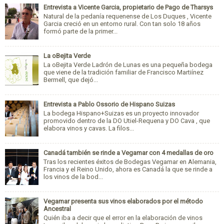
Entrevista a Vicente Garcia, propietario de Pago de Tharsys
Natural de la pedanía requenense de Los Duques , Vicente
Garcia creció en un entorno rural. Con tan solo 18 años
formó parte de la primer...
La oBejita Verde
La oBejita Verde Ladrón de Lunas es una pequeña bodega
que viene de la tradición familiar de Francisco Martiínez
Bermell, que dejó...
Entrevista a Pablo Ossorio de Hispano Suizas
La bodega Hispano+Suizas es un proyecto innovador
promovido dentro de la DO Utiel-Requena y DO Cava , que
elabora vinos y cavas. La filos...
Canadá también se rinde a Vegamar con 4 medallas de oro
Tras los recientes éxitos de Bodegas Vegamar en Alemania,
Francia y el Reino Unido, ahora es Canadá la que se rinde a
los vinos de la bod...
Vegamar presenta sus vinos elaborados por el método
Ancestral
Quién iba a decir que el error en la elaboración de vinos