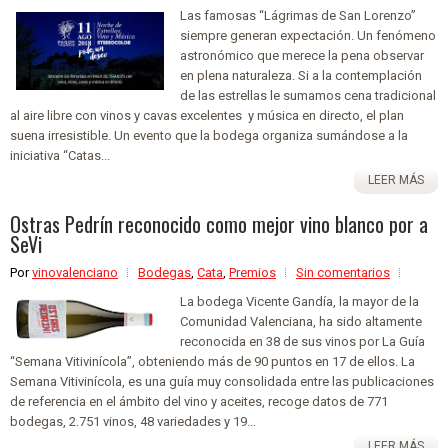
Las famosas “Lágrimas de San Lorenzo”
siempre generan expectación. Un fenómeno
astronómico que merece la pena observar
en plena naturaleza. Si a la contemplación
de las estrellas le sumamos cena tradicional
al aire libre con vinos y cavas excelentes y música en directo, el plan
suena irresistible. Un evento que la bodega organiza sumándose a la
iniciativa “Catas...
LEER MÁS
Ostras Pedrín reconocido como mejor vino blanco por a
SeVi
Por
vinovalenciano
Bodegas
,
Cata
,
Premios
Sin comentarios
La bodega Vicente Gandía, la mayor de la
Comunidad Valenciana, ha sido altamente
reconocida en 38 de sus vinos por La Guía
“Semana Vitivinícola”, obteniendo más de 90 puntos en 17 de ellos. La
Semana Vitivinícola, es una guía muy consolidada entre las publicaciones
de referencia en el ámbito del vino y aceites, recoge datos de 771
bodegas, 2.751 vinos, 48 variedades y 19...
LEER MÁS