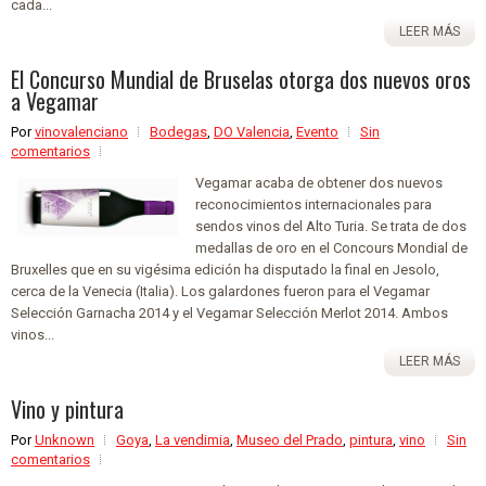
cada...
LEER MÁS
El Concurso Mundial de Bruselas otorga dos nuevos oros
a Vegamar
Por
vinovalenciano
Bodegas
,
DO Valencia
,
Evento
Sin
comentarios
Vegamar acaba de obtener dos nuevos
reconocimientos internacionales para
sendos vinos del Alto Turia. Se trata de dos
medallas de oro en el Concours Mondial de
Bruxelles que en su vigésima edición ha disputado la final en Jesolo,
cerca de la Venecia (Italia). Los galardones fueron para el Vegamar
Selección Garnacha 2014 y el Vegamar Selección Merlot 2014. Ambos
vinos...
LEER MÁS
Vino y pintura
Por
Unknown
Goya
,
La vendimia
,
Museo del Prado
,
pintura
,
vino
Sin
comentarios