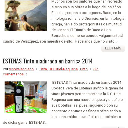
Muchos son los pintores que han recreado
el vino en sus obras a lo largo de los años.
Escenas, copas o bodegones; Baco, en la
mitología romana o Dionisio, en la mitología
griega, han sido protagonistas de multitud
de lienzos. El Triunfo de Baco o Los
Borrachos, como se conoce vulgarmente al
cuadro de Velazquez, son muestra de ello. Hace años que no visito...
LEER MÁS
ESTENAS Tinto madurado en barrica 2014
Por
vinovalenciano
Cata
,
DO Utiel-Requena
,
Tinto
Sin
comentarios
ESTENAS Tinto madurado en barrica 2014
Bodega Vera de Estenas unificó la gama de
vinos jóvenes pertenecientes a la D.O. Utiel-
Requena con una nueva etiqueta y diseño en
sus botellas, así pues, siguiendo con su
concepto de vinos de finca y ofreciendo a
los consumidores un fácil reconocimiento
de dicha gama. ESTENAS...