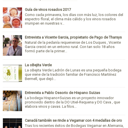
Guía de vinos rosados 2017
Como cada primavera, los días con más luz, los colores del
espectro floral, el clima más cálido y los vinos rosados
irrumpen en nuestras v...
Entrevista a Vicente Garcia, propietario de Pago de Tharsys
Natural de la pedanía requenense de Los Duques , Vicente
Garcia creció en un entorno rural. Con tan solo 18 años
formó parte de la primer...
La oBejita Verde
La oBejita Verde Ladrón de Lunas es una pequeña bodega
que viene de la tradición familiar de Francisco Martiínez
Bermell, que dejó...
Entrevista a Pablo Ossorio de Hispano Suizas
La bodega Hispano+Suizas es un proyecto innovador
promovido dentro de la DO Utiel-Requena y DO Cava , que
elabora vinos y cavas. La filos...
Canadá también se rinde a Vegamar con 4 medallas de oro
Tras los recientes éxitos de Bodegas Vegamar en Alemania,