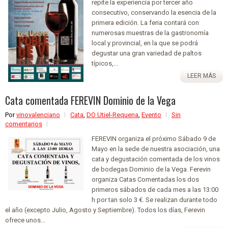
repite la experiencia por tercer año
consecutivo, conservando la esencia de la
primera edición. La feria contará con
numerosas muestras de la gastronomía
local y provincial, en la que se podrá
degustar una gran variedad de paltos
típicos,...
LEER MÁS
Cata comentada FEREVIN Dominio de la Vega
Por
vinovalenciano
Cata
,
DO Utiel-Requena
,
Evento
Sin
comentarios
FEREVIN organiza el próximo Sábado 9 de
Mayo en la sede de nuestra asociación, una
cata y degustación comentada de los vinos
de bodegas Dominio de la Vega. Ferevin
organiza Catas Comentadas los dos
primeros sábados de cada mes a las 13:00
h por tan solo 3 €. Se realizan durante todo
el año (excepto Julio, Agosto y Septiembre). Todos los días, Ferevin
ofrece unos...