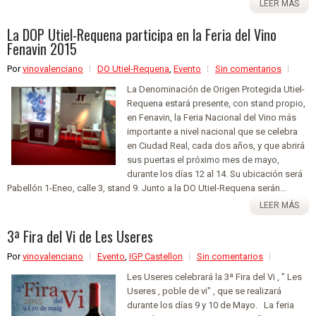
LEER MÁS
La DOP Utiel-Requena participa en la Feria del Vino
Fenavin 2015
Por
vinovalenciano
DO Utiel-Requena
,
Evento
Sin comentarios
La Denominación de Origen Protegida Utiel-
Requena estará presente, con stand propio,
en Fenavin, la Feria Nacional del Vino más
importante a nivel nacional que se celebra
en Ciudad Real, cada dos años, y que abrirá
sus puertas el próximo mes de mayo,
durante los días 12 al 14. Su ubicación será
Pabellón 1-Eneo, calle 3, stand 9. Junto a la DO Utiel-Requena serán...
LEER MÁS
3ª Fira del Vi de Les Useres
Por
vinovalenciano
Evento
,
IGP Castellon
Sin comentarios
Les Useres celebrará la 3ª Fira del Vi , " Les
Useres , poble de vi" , que se realizará
durante los días 9 y 10 de Mayo. La feria