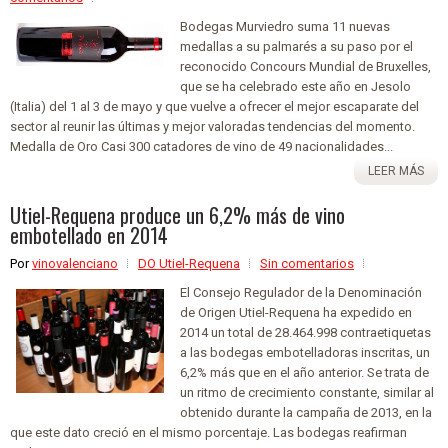
Bodegas Murviedro suma 11 nuevas
medallas a su palmarés a su paso por el
reconocido Concours Mundial de Bruxelles,
que se ha celebrado este año en Jesolo
(Italia) del 1 al 3 de mayo y que vuelve a ofrecer el mejor escaparate del
sector al reunir las últimas y mejor valoradas tendencias del momento.
Medalla de Oro Casi 300 catadores de vino de 49 nacionalidades...
LEER MÁS
Utiel-Requena produce un 6,2% más de vino
embotellado en 2014
Por
vinovalenciano
DO Utiel-Requena
Sin comentarios
El Consejo Regulador de la Denominación
de Origen Utiel-Requena ha expedido en
2014 un total de 28.464.998 contraetiquetas
a las bodegas embotelladoras inscritas, un
6,2% más que en el año anterior. Se trata de
un ritmo de crecimiento constante, similar al
obtenido durante la campaña de 2013, en la
que este dato creció en el mismo porcentaje. Las bodegas reafirman