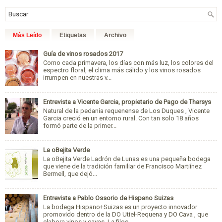
Más Leído
Etiquetas
Archivo
Guía de vinos rosados 2017
Como cada primavera, los días con más luz, los colores del
espectro floral, el clima más cálido y los vinos rosados
irrumpen en nuestras v...
Entrevista a Vicente Garcia, propietario de Pago de Tharsys
Natural de la pedanía requenense de Los Duques , Vicente
Garcia creció en un entorno rural. Con tan solo 18 años
formó parte de la primer...
La oBejita Verde
La oBejita Verde Ladrón de Lunas es una pequeña bodega
que viene de la tradición familiar de Francisco Martiínez
Bermell, que dejó...
Entrevista a Pablo Ossorio de Hispano Suizas
La bodega Hispano+Suizas es un proyecto innovador
promovido dentro de la DO Utiel-Requena y DO Cava , que
elabora vinos y cavas. La filos...