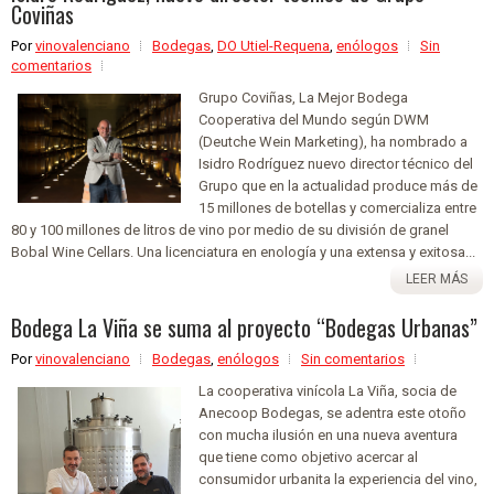
Coviñas
Por
vinovalenciano
Bodegas
,
DO Utiel-Requena
,
enólogos
Sin
comentarios
Grupo Coviñas, La Mejor Bodega
Cooperativa del Mundo según DWM
(Deutche Wein Marketing), ha nombrado a
Isidro Rodríguez nuevo director técnico del
Grupo que en la actualidad produce más de
15 millones de botellas y comercializa entre
80 y 100 millones de litros de vino por medio de su división de granel
Bobal Wine Cellars. Una licenciatura en enología y una extensa y exitosa...
LEER MÁS
Bodega La Viña se suma al proyecto “Bodegas Urbanas”
Por
vinovalenciano
Bodegas
,
enólogos
Sin comentarios
La cooperativa vinícola La Viña, socia de
Anecoop Bodegas, se adentra este otoño
con mucha ilusión en una nueva aventura
que tiene como objetivo acercar al
consumidor urbanita la experiencia del vino,