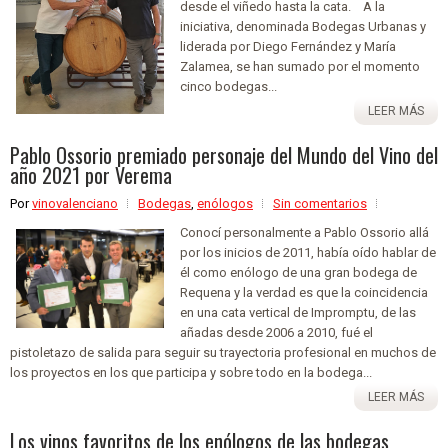
desde el viñedo hasta la cata. A la
iniciativa, denominada Bodegas Urbanas y
liderada por Diego Fernández y María
Zalamea, se han sumado por el momento
cinco bodegas...
LEER MÁS
Pablo Ossorio premiado personaje del Mundo del Vino del
año 2021 por Verema
Por
vinovalenciano
Bodegas
,
enólogos
Sin comentarios
Conocí personalmente a Pablo Ossorio allá
por los inicios de 2011, había oído hablar de
él como enólogo de una gran bodega de
Requena y la verdad es que la coincidencia
en una cata vertical de Impromptu, de las
añadas desde 2006 a 2010, fué el
pistoletazo de salida para seguir su trayectoria profesional en muchos de
los proyectos en los que participa y sobre todo en la bodega...
LEER MÁS
Los vinos favoritos de los enólogos de las bodegas