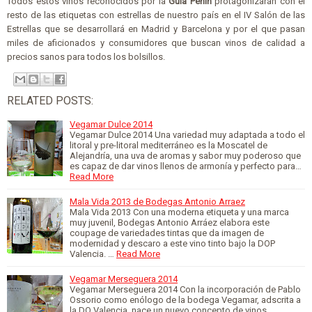
Todos estos vinos reconocidos por la
Guía Peñín
protagonizarán con el
resto de las etiquetas con estrellas de nuestro país en el IV Salón de las
Estrellas que se desarrollará en Madrid y Barcelona y por el que pasan
miles de aficionados y consumidores que buscan vinos de calidad a
precios sanos para todos los bolsillos.
RELATED POSTS:
Vegamar Dulce 2014
Vegamar Dulce 2014 Una variedad muy adaptada a todo el
litoral y pre-litoral mediterráneo es la Moscatel de
Alejandría, una uva de aromas y sabor muy poderoso que
es capaz de dar vinos llenos de armonía y perfecto para…
Read More
Mala Vida 2013 de Bodegas Antonio Arraez
Mala Vida 2013 Con una moderna etiqueta y una marca
muy juvenil, Bodegas Antonio Arráez elabora este
coupage de variedades tintas que da imagen de
modernidad y descaro a este vino tinto bajo la DOP
Valencia. …
Read More
Vegamar Merseguera 2014
Vegamar Merseguera 2014 Con la incorporación de Pablo
Ossorio como enólogo de la bodega Vegamar, adscrita a
la DO Valencia, nace un nuevo concepto de vinos