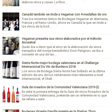
elabora vinos y cavas. La filos...
Canadá también se rinde a Vegamar con 4 medallas de oro
Tras los recientes éxitos de Bodegas Vegamar en Alemania,
Francia y el Reino Unido, ahora es Canadá la que se rinde a
los vinos de la bod...
Vegamar presenta sus vinos elaborados por el método
Ancestral
Quién iba a decir que el error en la elaboración de vinos
tranquilos del monje benedictino Dom Perignon, se iba a
convertir en una de las ...
Sierra Norte mejor bodega valenciana en el Challenge
Internacional Du Vin de Burdeos 2018
Los vinos de Bodega Sierra Norte han brillado en la última
edición de uno de los certámenes más relevantes a nivel
internacional, el Chall...
Guía de rosados de la Comunidad Valenciana 2019 (I)
En esta la primera entrega de la Guía de vinos Rosados de la
Comunidad Valenciana, pretende ser un referente en lo que
se refiere a este ...
Bodegas Vicente Gandía invierte en la Startup Zbox