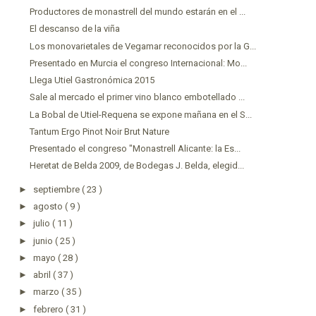
Productores de monastrell del mundo estarán en el ...
El descanso de la viña
Los monovarietales de Vegamar reconocidos por la G...
Presentado en Murcia el congreso Internacional: Mo...
Llega Utiel Gastronómica 2015
Sale al mercado el primer vino blanco embotellado ...
La Bobal de Utiel-Requena se expone mañana en el S...
Tantum Ergo Pinot Noir Brut Nature
Presentado el congreso "Monastrell Alicante: la Es...
Heretat de Belda 2009, de Bodegas J. Belda, elegid...
►
septiembre
( 23 )
►
agosto
( 9 )
►
julio
( 11 )
►
junio
( 25 )
►
mayo
( 28 )
►
abril
( 37 )
►
marzo
( 35 )
►
febrero
( 31 )