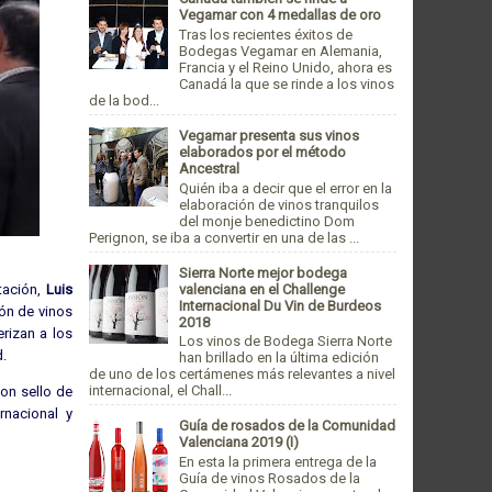
Vegamar con 4 medallas de oro
Tras los recientes éxitos de
Bodegas Vegamar en Alemania,
Francia y el Reino Unido, ahora es
Canadá la que se rinde a los vinos
de la bod...
Vegamar presenta sus vinos
elaborados por el método
Ancestral
Quién iba a decir que el error en la
elaboración de vinos tranquilos
del monje benedictino Dom
Perignon, se iba a convertir en una de las ...
Sierra Norte mejor bodega
valenciana en el Challenge
ntación,
Luis
Internacional Du Vin de Burdeos
ión de vinos
2018
erizan a los
Los vinos de Bodega Sierra Norte
d.
han brillado en la última edición
de uno de los certámenes más relevantes a nivel
internacional, el Chall...
con sello de
rnacional y
Guía de rosados de la Comunidad
Valenciana 2019 (I)
En esta la primera entrega de la
Guía de vinos Rosados de la