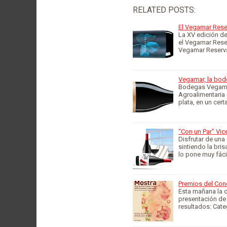
RELATED POSTS:
El Vegamar Rese
La XV edición de
el Vegamar Reser
Vegamar Reserv
Vegamar, la bod
Bodegas Vegamar
Agroalimentaria 
plata, en un cer
“Con un Par” Vic
Disfrutar de una
sintiendo la bri
lo pone muy fáci
Premios del Co
Esta mañana la 
presentación de 
resultados: Cat