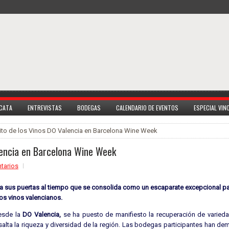
 CATA
ENTREVISTAS
BODEGAS
CALENDARIO DE EVENTOS
ESPECIAL VI
ito de los Vinos DO Valencia en Barcelona Wine Week
alencia en Barcelona Wine Week
tarios
ra sus puertas al tiempo que se consolida como un escaparate excepcional p
los vinos valencianos.
desde la
DO Valencia,
se ha puesto de manifiesto la recuperación de varied
alta la riqueza y diversidad de la región. Las bodegas participantes han d