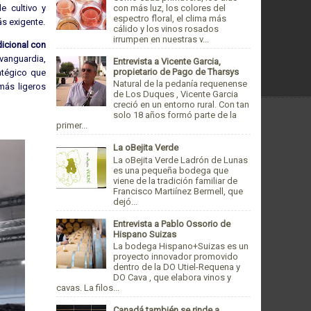
con más luz, los colores del
e cultivo y
espectro floral, el clima más
s exigente.
cálido y los vinos rosados
irrumpen en nuestras v...
icional con
vanguardia,
Entrevista a Vicente Garcia,
propietario de Pago de Tharsys
atégico que
Natural de la pedanía requenense
más ligeros
de Los Duques , Vicente Garcia
creció en un entorno rural. Con tan
solo 18 años formó parte de la
primer...
La oBejita Verde
La oBejita Verde Ladrón de Lunas
es una pequeña bodega que
viene de la tradición familiar de
Francisco Martiínez Bermell, que
dejó...
Entrevista a Pablo Ossorio de
Hispano Suizas
La bodega Hispano+Suizas es un
proyecto innovador promovido
dentro de la DO Utiel-Requena y
DO Cava , que elabora vinos y
cavas. La filos...
Canadá también se rinde a