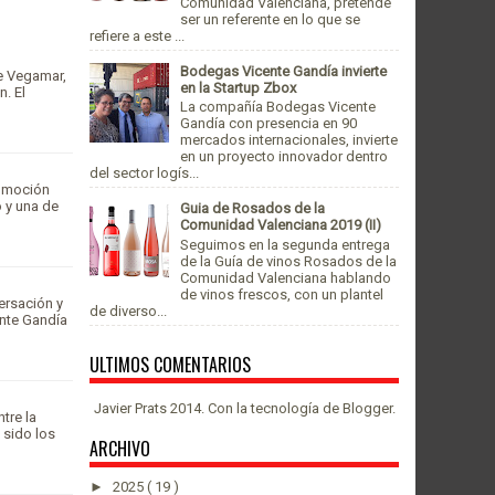
Comunidad Valenciana, pretende
ser un referente en lo que se
refiere a este ...
Bodegas Vicente Gandía invierte
de Vegamar,
en la Startup Zbox
. El
La compañía Bodegas Vicente
Gandía con presencia en 90
mercados internacionales, invierte
en un proyecto innovador dentro
del sector logís...
romoción
 y una de
Guia de Rosados de la
Comunidad Valenciana 2019 (II)
Seguimos en la segunda entrega
de la Guía de vinos Rosados de la
Comunidad Valenciana hablando
de vinos frescos, con un plantel
ersación y
de diverso...
ente Gandía
ULTIMOS COMENTARIOS
Javier Prats 2014. Con la tecnología de
Blogger
.
tre la
 sido los
ARCHIVO
►
2025
( 19 )