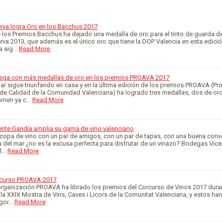
rva logra Oro en los Bacchus 2017
 los Premios Bacchus ha dejado una medalla de oro para el tinto de guarda 
va 2013, que además es el único oro que tiene la DOP Valencia en esta edición
a sig…
Read More
ega con más medallas de oro en los premios PROAVA 2017
 sigue triunfando en casa y en la última edición de los premios PROAVA (P
de Calidad de la Comunidad Valenciana) ha logrado tres medallas, dos de oro
tamen ya c…
Read More
ente Gandía amplia su gama de vino valenciano
 copa de vino con un par de amigos, con un par de tapas, con una buena conv
sa del mar ¿no es la excusa perfecta para disfrutar de un vinazo? Bodegas Vic
l…
Read More
ncurso PROAVA 2017
organización PROAVA ha librado los premios del Corcurso de Vinos 2017 duran
la XXIX Mostra de Vins, Caves i Licors de la Comunitat Valenciana, y estos han
egor…
Read More