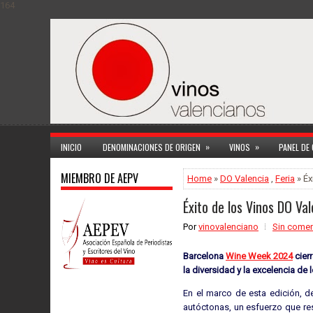
164
»
»
INICIO
DENOMINACIONES DE ORIGEN
VINOS
PANEL DE
MIEMBRO DE AEPV
Home
»
DO Valencia
,
Feria
» Éx
Éxito de los Vinos DO V
Por
vinovalenciano
Sin comen
Barcelona
Wine Week 2024
cier
la diversidad y la excelencia de 
En el marco de esta edición, 
autóctonas, un esfuerzo que res