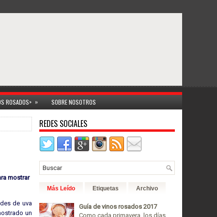
»
NOS ROSADOS>
SOBRE NOSOTROS
REDES SOCIALES
ara mostrar
Más Leído
Etiquetas
Archivo
ades de uva
Guía de vinos rosados 2017
emostrado un
Como cada primavera, los días