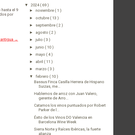
▼
2024
( 69 )
 hasta el 9
►
noviembre
( 1 )
ados por
►
octubre
( 13 )
►
septiembre
( 2 )
►
agosto
( 2 )
 antigua →
►
julio
( 3 )
►
junio
( 10 )
►
mayo
( 4 )
►
abril
( 11 )
►
marzo
( 3 )
▼
febrero
( 10 )
Bassus Finca Casilla Herrera de Hispano
Suizas, me...
Hablemos de arroz con Juan Valero,
gerente de Arro...
Catamos los vinos puntuados por Robert
Parker de l...
Éxito de los Vinos DO Valencia en
Barcelona Wine Week
Sierra Norte y Raíces Ibéricas, la fuerte
alianza