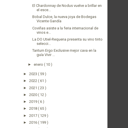
El Chardonnay de Nodus vuelve a brillar en
el esce...
Bobal Dulce, la nueva joya de Bodegas
Vicente Gandía
Coviñas asiste a la feria internacional de
vinos e...
La DO Utiel-Requena presenta su vino tinto
selecci...
Tantum Ergo Exclusive mejor cava en la
guía Vivir ...
►
enero
( 10 )
►
2023
( 59 )
►
2022
( 61 )
►
2021
( 23 )
►
2020
( 12 )
►
2019
( 6 )
►
2018
( 65 )
►
2017
( 129 )
►
2016
( 199 )