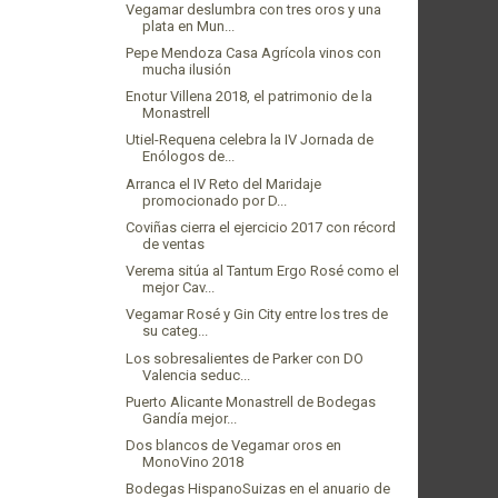
Vegamar deslumbra con tres oros y una
plata en Mun...
Pepe Mendoza Casa Agrícola vinos con
mucha ilusión
Enotur Villena 2018, el patrimonio de la
Monastrell
Utiel-Requena celebra la IV Jornada de
Enólogos de...
Arranca el IV Reto del Maridaje
promocionado por D...
Coviñas cierra el ejercicio 2017 con récord
de ventas
Verema sitúa al Tantum Ergo Rosé como el
mejor Cav...
Vegamar Rosé y Gin City entre los tres de
su categ...
Los sobresalientes de Parker con DO
Valencia seduc...
Puerto Alicante Monastrell de Bodegas
Gandía mejor...
Dos blancos de Vegamar oros en
MonoVino 2018
Bodegas HispanoSuizas en el anuario de