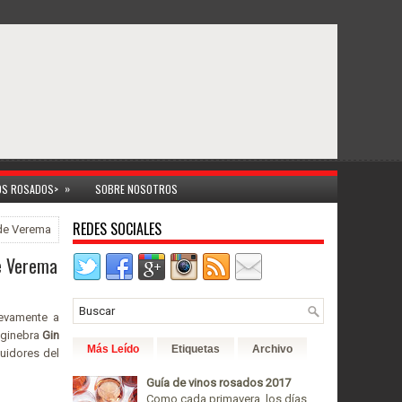
»
NOS ROSADOS>
SOBRE NOSOTROS
REDES SOCIALES
 de Verema
de Verema
uevamente a
 ginebra
Gin
Más Leído
Etiquetas
Archivo
uidores del
Guía de vinos rosados 2017
Como cada primavera, los días