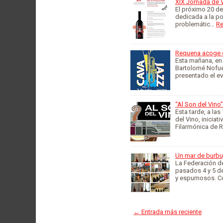
XIX Jornada de V
El próximo 20 de
dedicada a la po
problemátic…
Re
Requena acoge e
Esta mañana, en 
Bartolomé Nofuen
presentado el e
“Al Son del Vino
Esta tarde, a la
del Vino, inicia
Filarmónica de 
Un mar de burbu
La Federación d
pasados 4 y 5 de
y espumosos. Co
← Entrada más reciente