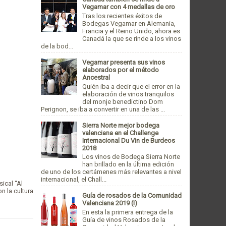
Vegamar con 4 medallas de oro
Tras los recientes éxitos de
Bodegas Vegamar en Alemania,
Francia y el Reino Unido, ahora es
Canadá la que se rinde a los vinos
de la bod...
Vegamar presenta sus vinos
elaborados por el método
Ancestral
Quién iba a decir que el error en la
elaboración de vinos tranquilos
del monje benedictino Dom
Perignon, se iba a convertir en una de las ...
Sierra Norte mejor bodega
valenciana en el Challenge
Internacional Du Vin de Burdeos
2018
Los vinos de Bodega Sierra Norte
han brillado en la última edición
de uno de los certámenes más relevantes a nivel
internacional, el Chall...
sical “Al
n la cultura
Guía de rosados de la Comunidad
Valenciana 2019 (I)
En esta la primera entrega de la
Guía de vinos Rosados de la