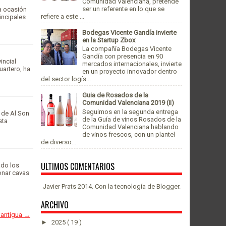
Comunidad Valenciana, pretende
ser un referente en lo que se
ta ocasión
refiere a este ...
incipales
Bodegas Vicente Gandía invierte
en la Startup Zbox
La compañía Bodegas Vicente
Gandía con presencia en 90
incial
mercados internacionales, invierte
uartero, ha
en un proyecto innovador dentro
del sector logís...
Guia de Rosados de la
Comunidad Valenciana 2019 (II)
Seguimos en la segunda entrega
 de Al Son
de la Guía de vinos Rosados de la
sta
Comunidad Valenciana hablando
de vinos frescos, con un plantel
de diverso...
ULTIMOS COMENTARIOS
ado los
onar cavas
Javier Prats 2014. Con la tecnología de
Blogger
.
ARCHIVO
 antigua →
►
2025
( 19 )