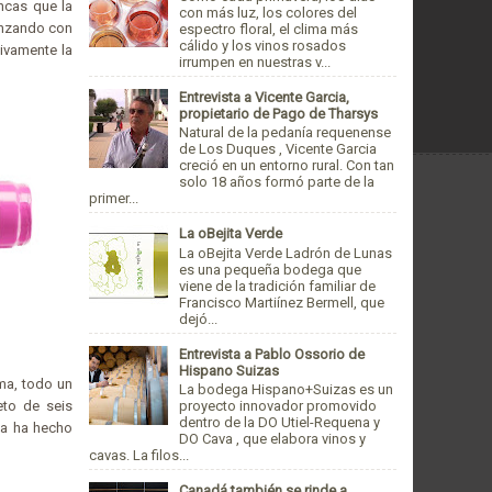
incas que la
con más luz, los colores del
enzando con
espectro floral, el clima más
cálido y los vinos rosados
ivamente la
irrumpen en nuestras v...
Entrevista a Vicente Garcia,
propietario de Pago de Tharsys
Natural de la pedanía requenense
de Los Duques , Vicente Garcia
creció en un entorno rural. Con tan
solo 18 años formó parte de la
primer...
La oBejita Verde
La oBejita Verde Ladrón de Lunas
es una pequeña bodega que
viene de la tradición familiar de
Francisco Martiínez Bermell, que
dejó...
Entrevista a Pablo Ossorio de
Hispano Suizas
ema, todo un
La bodega Hispano+Suizas es un
eto de seis
proyecto innovador promovido
dentro de la DO Utiel-Requena y
la ha hecho
DO Cava , que elabora vinos y
cavas. La filos...
Canadá también se rinde a