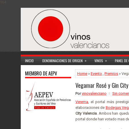
164
»
»
INICIO
DENOMINACIONES DE ORIGEN
VINOS
PANEL DE
MIEMBRO DE AEPV
Home
»
Evento
,
Premios
» Vega
Vegamar Rosé y Gin City
Por
vinovalenciano
Sin comen
Verema
, el portal más presti
elaboraciones de
Bodegas Veg
City Valencia
. Ambos han quedad
portal donde han votado mas de 