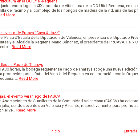
iticultura en la DO Utiel-Requena
 junio tendrá lugar la XIX Jornada de Viticultura de la DO Utiel-Requena, en es
lilla del racimo y al complejo de los hongos de madera de la vid, una de las pr
ad More
l evento de Proava "Cava & Jazz"
el Palau d'Escala de la Diputación de Valencia, en presencia del Diputado Prov
tes y el Alcalde la Requena Mario Sánchez, el presidente de PROAVA, Felix C
vento…
Read More
” llega a Pago de Tharsys
s 19.30 horas, la bodega requenense Pago de Tharsys acoge una nueva edición
tiva promovida por la Ruta del Vino Utiel-Requena en colaboración con la Orque
Requena. …
Read More
jas, el evento veraniego de FASCV
e Asociaciones de Sumilleres de la Comunidad Valenciana (FASCV) ha celebr
 julio, sendos eventos en Valencia y Alicante, respectivamente, para promoci
n el ve…
Read More
Inicio
Entrada