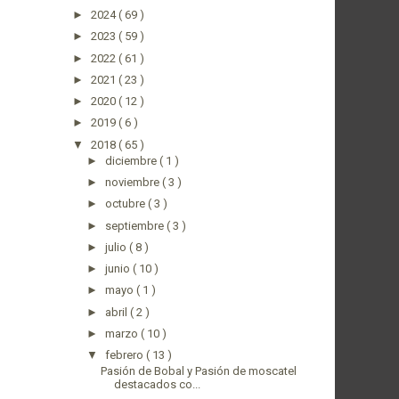
►
2024
( 69 )
►
2023
( 59 )
►
2022
( 61 )
►
2021
( 23 )
►
2020
( 12 )
►
2019
( 6 )
▼
2018
( 65 )
►
diciembre
( 1 )
►
noviembre
( 3 )
►
octubre
( 3 )
►
septiembre
( 3 )
►
julio
( 8 )
►
junio
( 10 )
►
mayo
( 1 )
►
abril
( 2 )
►
marzo
( 10 )
▼
febrero
( 13 )
Pasión de Bobal y Pasión de moscatel
destacados co...