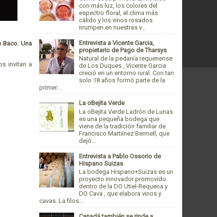
con más luz, los colores del
espectro floral, el clima más
cálido y los vinos rosados
irrumpen en nuestras v...
Entrevista a Vicente Garcia,
s Baco. Una
propietario de Pago de Tharsys
Natural de la pedanía requenense
s invitan a
de Los Duques , Vicente Garcia
creció en un entorno rural. Con tan
solo 18 años formó parte de la
primer...
La oBejita Verde
La oBejita Verde Ladrón de Lunas
es una pequeña bodega que
viene de la tradición familiar de
Francisco Martiínez Bermell, que
dejó...
Entrevista a Pablo Ossorio de
Hispano Suizas
La bodega Hispano+Suizas es un
proyecto innovador promovido
dentro de la DO Utiel-Requena y
DO Cava , que elabora vinos y
cavas. La filos...
Canadá también se rinde a