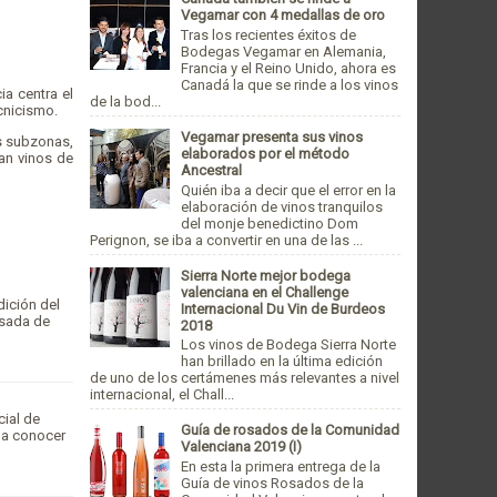
Vegamar con 4 medallas de oro
Tras los recientes éxitos de
Bodegas Vegamar en Alemania,
Francia y el Reino Unido, ahora es
Canadá la que se rinde a los vinos
ia centra el
de la bod...
cnicismo.
Vegamar presenta sus vinos
es subzonas,
elaborados por el método
an vinos de
Ancestral
Quién iba a decir que el error en la
elaboración de vinos tranquilos
del monje benedictino Dom
Perignon, se iba a convertir en una de las ...
Sierra Norte mejor bodega
valenciana en el Challenge
dición del
Internacional Du Vin de Burdeos
sada de
2018
Los vinos de Bodega Sierra Norte
han brillado en la última edición
de uno de los certámenes más relevantes a nivel
internacional, el Chall...
cial de
Guía de rosados de la Comunidad
o a conocer
Valenciana 2019 (I)
En esta la primera entrega de la
Guía de vinos Rosados de la