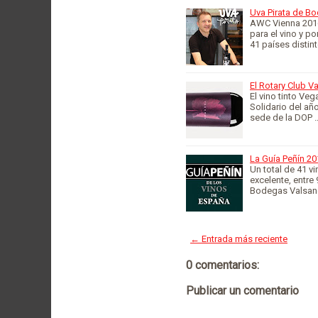
Uva Pirata de B
AWC Vienna 2016 
para el vino y p
41 países distin
El Rotary Club V
El vino tinto V
Solidario del añ
sede de la DOP 
La Guía Peñín 20
Un total de 41 v
excelente, entre
Bodegas Valsan
← Entrada más reciente
0 comentarios:
Publicar un comentario