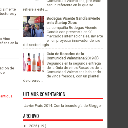
Comunidad Valenciana, pretende
ser un referente en lo que se
icialmente
refiere a este ...
ductores y
Bodegas Vicente Gandía invierte
en la Startup Zbox
La compañía Bodegas Vicente
Gandía con presencia en 90
mercados internacionales, invierte
o Vino
en un proyecto innovador dentro
añana en la
del sector logís...
Guia de Rosados de la
Comunidad Valenciana 2019 (II)
Seguimos en la segunda entrega
de la Guía de vinos Rosados de la
cación de
Comunidad Valenciana hablando
 de
de vinos frescos, con un plantel
de diverso...
ULTIMOS COMENTARIOS
 antigua →
Javier Prats 2014. Con la tecnología de
Blogger
.
ARCHIVO
►
2025
( 19 )