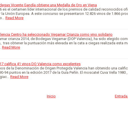
odegas Vicente Gandía obtiene una Medalla de Oro en Viena
es el certamen líder internacional de los premios de calidad reconocidos of
or la Unión Europea. A este concurso se presentaron 12.826 vinos de 1.866 pro
to…
Read More
alencia Centro ha seleccionado Vegamar Crianza como vino solidario
egamar crianza 2014, de Bodegas Vegamar (DOP Valencia), ha sido elegido com
o, tras obtener la puntuación más elevada en la cata a ciegas realizada esta m
…
Read More
17 califica 41 vinos DO Valencia como excelentes
inos de la Denominación de Origen Protegida Valencia han obtenido una califi
 90-94 puntos en la edición 2017 de la Guía Peñín. El moscatel Cuva Vella 1980 ,
giac…
Read More
Inicio
Entrada