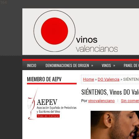
164
»
»
INICIO
DENOMINACIONES DE ORIGEN
VINOS
PANEL DE
MIEMBRO DE AEPV
Home
»
DO Valencia
» SIÉNTENO
SIÉNTENOS, Vinos DO Vale
Por
vinovalenciano
Sin comen