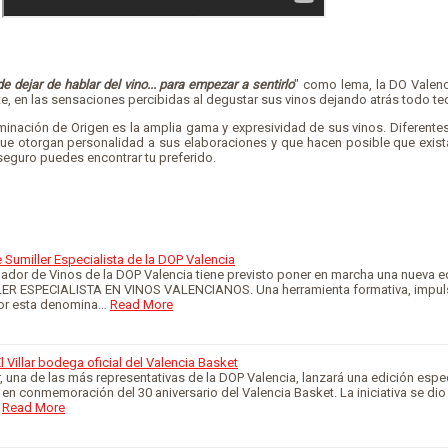
 dejar de hablar del vino... para empezar a sentirlo
" como lema, la DO Valenc
te, en las sensaciones percibidas al degustar sus vinos dejando atrás todo te
minación de Origen es la amplia gama y expresividad de sus vinos. Diferent
 que otorgan personalidad a sus elaboraciones y que hacen posible que exist
 seguro puedes encontrar tu preferido.
Sumiller Especialista de la DOP Valencia
ador de Vinos de la DOP Valencia tiene previsto poner en marcha una nueva e
R ESPECIALISTA EN VINOS VALENCIANOS. Una herramienta formativa, impul
or esta denomina…
Read More
l Villar bodega oficial del Valencia Basket
r, una de las más representativas de la DOP Valencia, lanzará una edición espe
, en conmemoración del 30 aniversario del Valencia Basket. La iniciativa se di
Read More