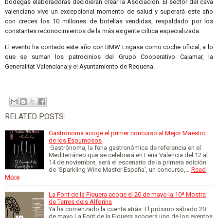
bodegas elaboradoras decidieran crear la Asociación. El sector del cava
valenciano vive un excepcional momento de salud y superará este año
con creces los 10 millones de botellas vendidas, respaldado por los
constantes reconocimientos de la más exigente crítica especializada.
El evento ha contado este año con BMW Engasa como coche oficial, a lo
que se suman los patrocinios del Grupo Cooperativo Cajamar, la
Generalitat Valenciana y el Ayuntamiento de Requena.
RELATED POSTS:
Gastrónoma acoge el primer concurso al Mejor Maestro
de los Espumosos
Gastrónoma, la feria gastronómica de referencia en el
Mediterráneo que se celebrará en Feria Valencia del 12 al
14 de noviembre, será el escenario de la primera edición
de 'Sparkling Wine Master España', un concurso,…
Read
More
La Font de la Figuera acoge el 20 de mayo la 10ª Mostra
de Terres dels Alforins
Ya ha comenzado la cuenta atrás. El próximo sábado 20
de mayo La Font de la Figuera acogerá uno de los eventos