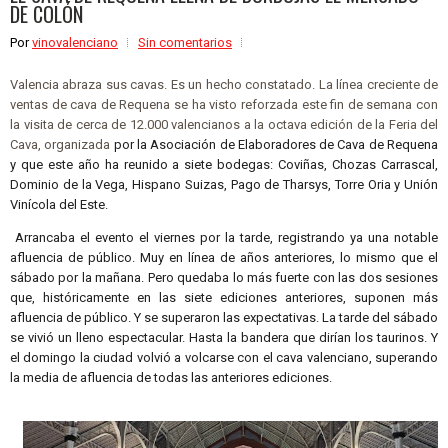
DE COLÓN
Por
vinovalenciano
Sin comentarios
Valencia abraza sus cavas. Es un hecho constatado. La línea creciente de
ventas de cava de Requena se ha visto reforzada este fin de semana con
la visita de cerca de 12.000 valencianos a la octava edición de la Feria del
Cava, organizada
por la Asociación de Elaboradores de Cava de Requena
y que este año ha reunido a siete bodegas: Coviñas, Chozas Carrascal,
Dominio de la Vega, Hispano Suizas, Pago de Tharsys, Torre Oria y Unión
Vinícola del Este.
Arrancaba el evento el viernes por la tarde, registrando ya una notable
afluencia de público. Muy en línea de años anteriores, lo mismo que el
sábado por la mañana. Pero quedaba lo más fuerte con las dos sesiones
que, históricamente en las siete ediciones anteriores, suponen más
afluencia de público. Y se superaron las expectativas. La tarde del sábado
se vivió un lleno espectacular. Hasta la bandera que dirían los taurinos. Y
el domingo la ciudad volvió a volcarse con el cava valenciano, superando
la media de afluencia de todas las anteriores ediciones.