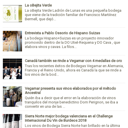
La oBejita Verde
La oBejita Verde Ladrón de Lunas es una pequeña bodega
que viene de la tradición familiar de Francisco Martiínez
Bermell, que dejó...
Entrevista a Pablo Ossorio de Hispano Suizas
La bodega Hispano+Suizas es un proyecto innovador
promovido dentro de la DO Utiel-Requena y DO Cava , que
elabora vinos y cavas. La filos...
Canadá también se rinde a Vegamar con 4 medallas de oro
Tras los recientes éxitos de Bodegas Vegamar en Alemania,
Francia y el Reino Unido, ahora es Canadá la que se rinde a
los vinos de la bod...
Vegamar presenta sus vinos elaborados por el método
Ancestral
Quién iba a decir que el error en la elaboración de vinos
tranquilos del monje benedictino Dom Perignon, se iba a
convertir en una de las ...
Sierra Norte mejor bodega valenciana en el Challenge
Internacional Du Vin de Burdeos 2018
Los vinos de Bodega Sierra Norte han brillado en la última