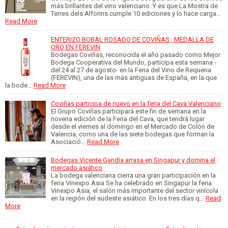
más brillantes del vino valenciano. Y es que La Mostra de
Terres dels Alforins cumple 10 ediciones y lo hace carga…
Read More
ENTERIZO BOBAL ROSADO DE COVIÑAS , MEDALLA DE
ORO EN FEREVIN
Bodegas Coviñas, reconocida el año pasado como Mejor
Bodega Cooperativa del Mundo, participa esta semana -
del 24 al 27 de agosto- en la Feria del Vino de Requena
(FEREVIN), una de las más antiguas de España, en la que
la bode…
Read More
Coviñas participa de nuevo en la feria del Cava Valenciano
El Grupo Coviñas participará este fin de semana en la
novena edición de la Feria del Cava, que tendrá lugar
desde el viernes al domingo en el Mercado de Colón de
Valencia, como una de las siete bodegas que forman la
Asociació…
Read More
Bodegas Vicente Gandía arrasa en Singapur y domina el
mercado asiático
La bodega valenciana cierra una gran participación en la
feria Vinexpo Asia Se ha celebrado en Singapur la feria
Vinexpo Asia, el salón más importante del sector vinícola
en la región del sudeste asiático. En los tres días q…
Read
More