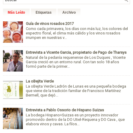
Más Leído
Etiquetas
Archivo
Guía de vinos rosados 2017
Como cada primavera, los días con más luz, los colores del
espectro floral, el clima más cálido y los vinos rosados
irrumpen en nuestras v...
Entrevista a Vicente Garcia, propietario de Pago de Tharsys
Natural de la pedanía requenense de Los Duques , Vicente
Garcia creció en un entorno rural. Con tan solo 18 años
formó parte de la primer...
La oBejita Verde
La oBejita Verde Ladrón de Lunas es una pequeña bodega
que viene de la tradición familiar de Francisco Martiínez
Bermell, que dejó...
Entrevista a Pablo Ossorio de Hispano Suizas
La bodega Hispano+Suizas es un proyecto innovador
promovido dentro de la DO Utiel-Requena y DO Cava , que
elabora vinos y cavas. La filos...