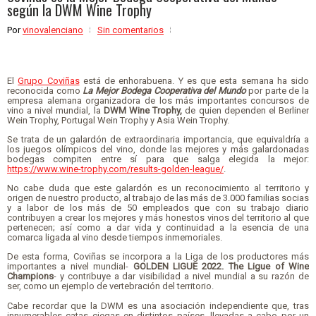
según la DWM Wine Trophy
Por
vinovalenciano
Sin comentarios
El
Grupo Coviñas
está de enhorabuena. Y es que esta semana ha sido
reconocida como
La Mejor Bodega Cooperativa del Mundo
por parte de la
empresa alemana organizadora de los más importantes concursos de
vino a nivel mundial, la
DWM Wine Trophy,
de quien dependen el Berliner
Wein Trophy, Portugal Wein Trophy y Asia Wein Trophy.
Se trata de un galardón de extraordinaria importancia, que equivaldría a
los juegos olímpicos del vino, donde las mejores y más galardonadas
bodegas compiten entre sí para que salga elegida la mejor:
https://www.wine-trophy.com/results-golden-league/
.
No cabe duda que este galardón es un reconocimiento al territorio y
origen de nuestro producto, al trabajo de las más de 3.000 familias socias
y a labor de los más de 50 empleados que con su trabajo diario
contribuyen a crear los mejores y más honestos vinos del territorio al que
pertenecen; así como a dar vida y continuidad a la esencia de una
comarca ligada al vino desde tiempos inmemoriales.
De esta forma, Coviñas se incorpora a la Liga de los productores más
importantes a nivel mundial-
GOLDEN LIGUE 2022. The Ligue of Wine
Champions
- y contribuye a dar visibilidad a nivel mundial a su razón de
ser, como un ejemplo de vertebración del territorio.
Cabe recordar que la DWM es una asociación independiente que, tras
innumerables catas ciegas en distintos países, llevadas a cabo por un