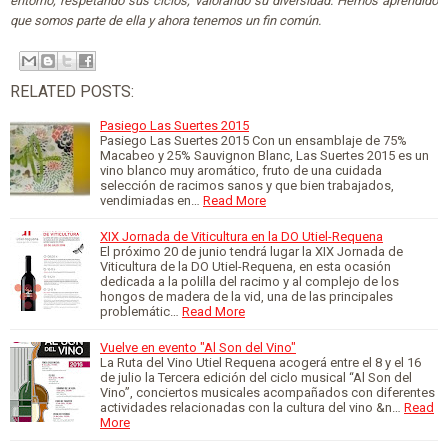
entorno, respetando sus ciclos, valorando su diversidad. Hemos aprendido
que somos parte de ella y ahora tenemos un fin común.
RELATED POSTS:
Pasiego Las Suertes 2015
Pasiego Las Suertes 2015 Con un ensamblaje de 75%
Macabeo y 25% Sauvignon Blanc, Las Suertes 2015 es un
vino blanco muy aromático, fruto de una cuidada
selección de racimos sanos y que bien trabajados,
vendimiadas en…
Read More
XIX Jornada de Viticultura en la DO Utiel-Requena
El próximo 20 de junio tendrá lugar la XIX Jornada de
Viticultura de la DO Utiel-Requena, en esta ocasión
dedicada a la polilla del racimo y al complejo de los
hongos de madera de la vid, una de las principales
problemátic…
Read More
Vuelve en evento "Al Son del Vino"
La Ruta del Vino Utiel Requena acogerá entre el 8 y el 16
de julio la Tercera edición del ciclo musical “Al Son del
Vino”, conciertos musicales acompañados con diferentes
actividades relacionadas con la cultura del vino &n…
Read
More