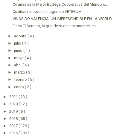
Coviñas es la Mejor Bodega Cooperativa del Mundo s...
Coviñas renueva la imagen de VETERUM
VINOS DO VALENCIA, UN IMPRESCINDIBLE EN LA WORLD ...
Finca El Serrano, la grandeza de la Monastrell en ...
►
agosto
( 4 )
►
julio
( 4 )
►
junio
( 4 )
►
mayo
( 4 )
►
abril
( 4 )
►
marzo
( 3 )
►
febrero
( 5 )
►
enero
( 2 )
►
2021
( 23 )
►
2020
( 12 )
►
2019
( 6 )
►
2018
( 65 )
►
2017
( 129 )
►
2016
( 199 )