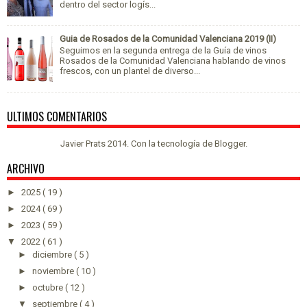
dentro del sector logís...
Guia de Rosados de la Comunidad Valenciana 2019 (II)
Seguimos en la segunda entrega de la Guía de vinos
Rosados de la Comunidad Valenciana hablando de vinos
frescos, con un plantel de diverso...
ULTIMOS COMENTARIOS
Javier Prats 2014. Con la tecnología de
Blogger
.
ARCHIVO
►
2025
( 19 )
►
2024
( 69 )
►
2023
( 59 )
▼
2022
( 61 )
►
diciembre
( 5 )
►
noviembre
( 10 )
►
octubre
( 12 )
▼
septiembre
( 4 )