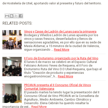
de Hostelería de Utiel, aportando valor al presente y futuro del territorio.
RELATED POSTS:
Vinos y Cavas de Ladrón de Lunas para la primavera
Bodegas y Viñedos Ladrón de Lunas apuesta por los
vinos y cavas frescos, desenfadados y llenos de
sensaciones agradables, es por ello que en su sede de
Masía Aldamar, a 15 minutos de la ciudad de Valencia,
sigue organizando …
Read More
II Foro de Enoturismo organizado por la Ruta del Vino
El lunes 6 de marzo se celebró en el Espacio Cultural
Feliciano Antonio Yeves de Requena, el II Foro de
Enoturismo Ruta del Vino D.O Utiel-Requena, que bajo el
título “Creación de producto y experiencias
enogastronómicas”, h…
Read More
PROAVA presenta el II Concurso Oficial de Vinos
Comunitat Valenciana
El pasado martes ha tenido lugar la presentación del II
Concurso Oficial de Vino PROAVA en la Conselleria de
Agriultura , Medio Ambiente, Cambio Climático y
Desarrollo. Elena Cebrián ha querido resaltar la
importancia de est…
Read More