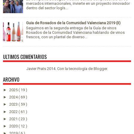
mercados internacionales, invierte en un proyecto innovador
dentro del sector logís...
Guia de Rosados de la Comunidad Valenciana 2019 (II)
Seguimos en la segunda entrega de la Guía de vinos
Rosados de la Comunidad Valenciana hablando de vinos
frescos, con un plantel de diverso...
ULTIMOS COMENTARIOS
Javier Prats 2014. Con la tecnología de
Blogger
.
ARCHIVO
►
2025
( 19 )
►
2024
( 69 )
►
2023
( 59 )
►
2022
( 61 )
►
2021
( 23 )
►
2020
( 12 )
►
2019
( 6 )