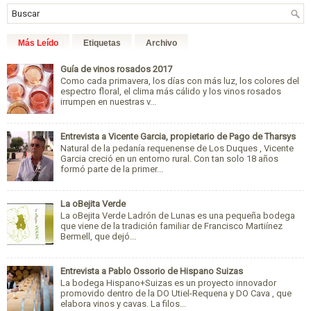
Más Leído
Etiquetas
Archivo
Guía de vinos rosados 2017
Como cada primavera, los días con más luz, los colores del
espectro floral, el clima más cálido y los vinos rosados
irrumpen en nuestras v...
Entrevista a Vicente Garcia, propietario de Pago de Tharsys
Natural de la pedanía requenense de Los Duques , Vicente
Garcia creció en un entorno rural. Con tan solo 18 años
formó parte de la primer...
La oBejita Verde
La oBejita Verde Ladrón de Lunas es una pequeña bodega
que viene de la tradición familiar de Francisco Martiínez
Bermell, que dejó...
Entrevista a Pablo Ossorio de Hispano Suizas
La bodega Hispano+Suizas es un proyecto innovador
promovido dentro de la DO Utiel-Requena y DO Cava , que
elabora vinos y cavas. La filos...