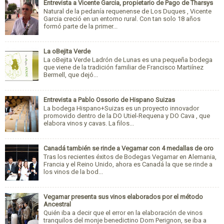
Entrevista a Vicente Garcia, propietario de Pago de Tharsys
Natural de la pedanía requenense de Los Duques , Vicente
Garcia creció en un entorno rural. Con tan solo 18 años
formó parte de la primer...
La oBejita Verde
La oBejita Verde Ladrón de Lunas es una pequeña bodega
que viene de la tradición familiar de Francisco Martiínez
Bermell, que dejó...
Entrevista a Pablo Ossorio de Hispano Suizas
La bodega Hispano+Suizas es un proyecto innovador
promovido dentro de la DO Utiel-Requena y DO Cava , que
elabora vinos y cavas. La filos...
Canadá también se rinde a Vegamar con 4 medallas de oro
Tras los recientes éxitos de Bodegas Vegamar en Alemania,
Francia y el Reino Unido, ahora es Canadá la que se rinde a
los vinos de la bod...
Vegamar presenta sus vinos elaborados por el método
Ancestral
Quién iba a decir que el error en la elaboración de vinos
tranquilos del monje benedictino Dom Perignon, se iba a