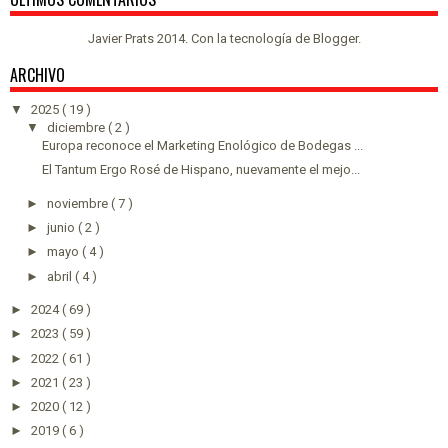
Javier Prats 2014. Con la tecnología de
Blogger
.
ARCHIVO
▼
2025
( 19 )
▼
diciembre
( 2 )
Europa reconoce el Marketing Enológico de Bodegas ...
El Tantum Ergo Rosé de Hispano, nuevamente el mejo...
►
noviembre
( 7 )
►
junio
( 2 )
►
mayo
( 4 )
►
abril
( 4 )
►
2024
( 69 )
►
2023
( 59 )
►
2022
( 61 )
►
2021
( 23 )
►
2020
( 12 )
►
2019
( 6 )