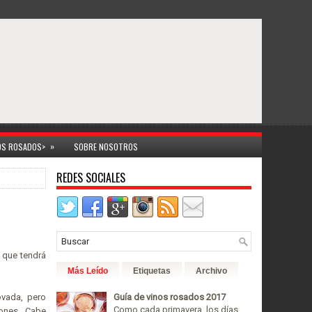
»
NOS ROSADOS>
SOBRE NOSOTROS
REDES SOCIALES
, que tendrá
Más Leído
Etiquetas
Archivo
ovada, pero
Guía de vinos rosados 2017
Como cada primavera, los días
iones. Cabe