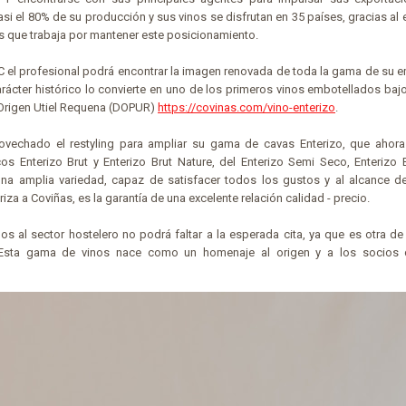
asi el 80% de su producción y sus vinos se disfrutan en 35 países, gracias al
s que trabaja por mantener este posicionamiento.
8C el profesional podrá encontrar la imagen renovada de toda la gama de su
rácter histórico lo convierte en uno de los primeros vinos embotellados bajo
 Origen Utiel Requena (DOPUR)
https://covinas.com/vino-enterizo
.
ovechado el restyling para ampliar su gama de cavas Enterizo, que ahor
cos Enterizo Brut y Enterizo Brut Nature, del Enterizo Semi Seco, Enterizo 
Una amplia variedad, capaz de satisfacer todos los gustos y al alcance d
riza a Coviñas, es la garantía de una excelente relación calidad - precio.
 al sector hostelero no podrá faltar a la esperada cita, ya que es otra de
Esta gama de vinos nace como un homenaje al origen y a los socios 