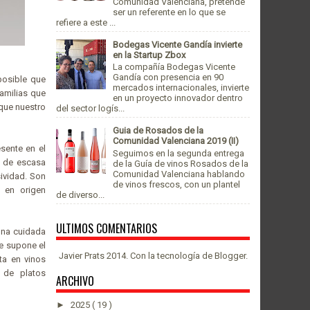
Comunidad Valenciana, pretende
ser un referente en lo que se
refiere a este ...
Bodegas Vicente Gandía invierte
en la Startup Zbox
La compañía Bodegas Vicente
Gandía con presencia en 90
posible que
mercados internacionales, invierte
amilias que
en un proyecto innovador dentro
rque nuestro
del sector logís...
Guia de Rosados de la
Comunidad Valenciana 2019 (II)
sente en el
Seguimos en la segunda entrega
y de escasa
de la Guía de vinos Rosados de la
Comunidad Valenciana hablando
ividad. Son
de vinos frescos, con un plantel
 en origen
de diverso...
ULTIMOS COMENTARIOS
una cuidada
e supone el
Javier Prats 2014. Con la tecnología de
Blogger
.
ta en vinos
 de platos
ARCHIVO
►
2025
( 19 )