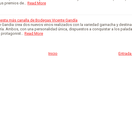
us premios de…
Read More
puesta más canalla de Bodegas Vicente Gandía
 Gandia crea dos nuevos vinos realizados con la variedad garnacha y destina
ría. Ambos, con una personalidad única, dispuestos a conquistar a los palad
o protagonist…
Read More
Inicio
Entrada