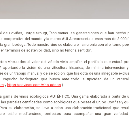
al de Coviñas, Jorge Srougi, “son varias las generaciones que han hecho 
a cooperativa del mundo y la marca AULA representa a esas más de 3.000 f
sta gran bodega. Todo nuestro vino se elabora en sincronía con el entorno po
en términos de sostenibilidad, sino no tendría sentido”.
 vinculados al valor del viñedo viejo amplían el portfolio que estará pre
aportando la visión de una viticultura histórica, de mínima intervención 
e de un trabajo manual y de selección, que los dota de una innegable exclus
n capricho bodeguero que busca ante todo la tipicidad de un varietal
rum
y
https://covinas.com/vino-adnos
).
, la gama de vinos ecológicos AUTÉNTICO. Una gama elaborada a partir de 
 las parcelas certificadas como ecológicas que posee el Grupo Coviñas y qu
ara su elaboración, se lleva a cabo una elaboración tradicional que resul
puro estilo mediterráneo, perfectos para acompañar una gran variedad