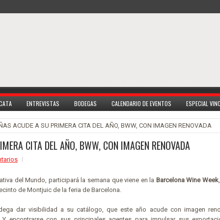
 CATA
ENTREVISTAS
BODEGAS
CALENDARIO DE EVENTOS
ESPECIAL VI
ÑAS ACUDE A SU PRIMERA CITA DEL AÑO, BWW, CON IMAGEN RENOVADA
IMERA CITA DEL AÑO, BWW, CON IMAGEN RENOVADA
tarios
tiva del Mundo, participará la semana que viene en la
Barcelona Wine Week
 recinto de Montjuic de la feria de Barcelona.
odega dar visibilidad a su catálogo, que este año acude con imagen ren
 Y encontrarse con sus principales agentes para impulsar sus exportac