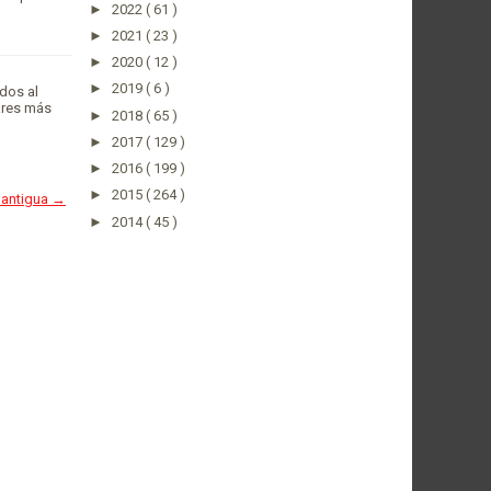
►
2022
( 61 )
►
2021
( 23 )
►
2020
( 12 )
►
2019
( 6 )
dos al
ares más
►
2018
( 65 )
►
2017
( 129 )
►
2016
( 199 )
►
2015
( 264 )
 antigua →
►
2014
( 45 )