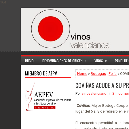
164
»
»
INICIO
DENOMINACIONES DE ORIGEN
VINOS
PANEL DE
MIEMBRO DE AEPV
Home
»
Bodegas
,
Feria
» COVI
COVIÑAS ACUDE A SU PR
Por
vinovalenciano
Sin comen
Coviñas
, Mejor Bodega Coopera
lugar del 6 al 8 de febrero en el
El encuentro permitirá a la b
manteniendo toda su esencia.