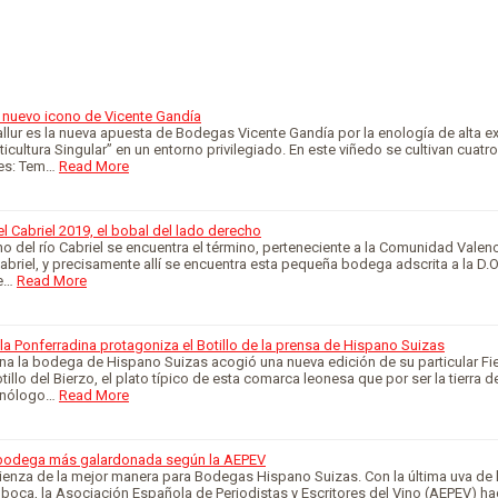
el nuevo icono de Vicente Gandía
llur es la nueva apuesta de Bodegas Vicente Gandía por la enología de alta e
icultura Singular” en un entorno privilegiado. En este viñedo se cultivan cuatro
es: Tem…
Read More
 Cabriel 2019, el bobal del lado derecho
ho del río Cabriel se encuentra el término, perteneciente a la Comunidad Valen
abriel, y precisamente allí se encuentra esta pequeña bodega adscrita a la D.O. 
e…
Read More
 la Ponferradina protagoniza el Botillo de la prensa de Hispano Suizas
na la bodega de Hispano Suizas acogió una nueva edición de su particular Fi
tillo del Bierzo, el plato típico de esta comarca leonesa que por ser la tierra d
enólogo…
Read More
bodega más galardonada según la AEPEV
enza de la mejor manera para Bodegas Hispano Suizas. Con la última uva de 
 boca, la Asociación Española de Periodistas y Escritores del Vino (AEPEV) ha