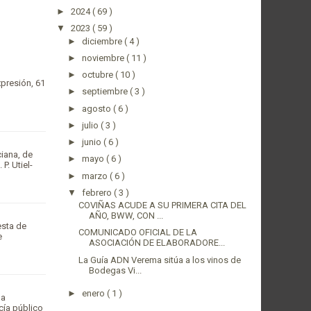
►
2024
( 69 )
▼
2023
( 59 )
►
diciembre
( 4 )
►
noviembre
( 11 )
►
octubre
( 10 )
xpresión, 61
►
septiembre
( 3 )
►
agosto
( 6 )
►
julio
( 3 )
►
junio
( 6 )
ciana, de
►
mayo
( 6 )
P. Utiel-
►
marzo
( 6 )
▼
febrero
( 3 )
COVIÑAS ACUDE A SU PRIMERA CITA DEL
AÑO, BWW, CON ...
esta de
COMUNICADO OFICIAL DE LA
e
ASOCIACIÓN DE ELABORADORE...
La Guía ADN Verema sitúa a los vinos de
Bodegas Vi...
►
enero
( 1 )
la
cía público