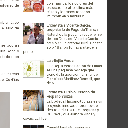
con más luz, los colores del
 esfuerzo de
espectro floral, el clima más
cálido y los vinos rosados
irrumpen en nuestras v...
 emblemático
Entrevista a Vicente Garcia,
 el sello de
propietario de Pago de Tharsys
Natural de la pedanía requenense
de Los Duques , Vicente Garcia
creció en un entorno rural. Con tan
a se podrán
solo 18 años formó parte de la
Brut Rosé y
primer...
e todos los
La oBejita Verde
La oBejita Verde Ladrón de Lunas
es una pequeña bodega que
 las marcas
viene de la tradición familiar de
Francisco Martiínez Bermell, que
de Coviñas
dejó...
Entrevista a Pablo Ossorio de
Hispano Suizas
La bodega Hispano+Suizas es un
proyecto innovador promovido
dentro de la DO Utiel-Requena y
DO Cava , que elabora vinos y
cavas. La filos...
Canadá también se rinde a