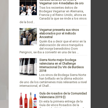
Vegamar con 4 medallas de oro
Tras los recientes éxitos de
Bodegas Vegamar en Alemania,
Francia y el Reino Unido, ahora es
Canadá la que se rinde a los vinos
de la bod...
Vegamar presenta sus vinos
elaborados por el método
Ancestral
Quién iba a decir que el error en la
elaboración de vinos tranquilos
del monje benedictino Dom
Perignon, se iba a convertir en una de las ...
Sierra Norte mejor bodega
valenciana en el Challenge
Internacional Du Vin de Burdeos
2018
Los vinos de Bodega Sierra Norte
han brillado en la última edición
de uno de los certámenes más relevantes a nivel
internacional, el Chall...
Guía de rosados de la Comunidad
Valenciana 2019 (I)
En esta la primera entrega de la
Guía de vinos Rosados de la