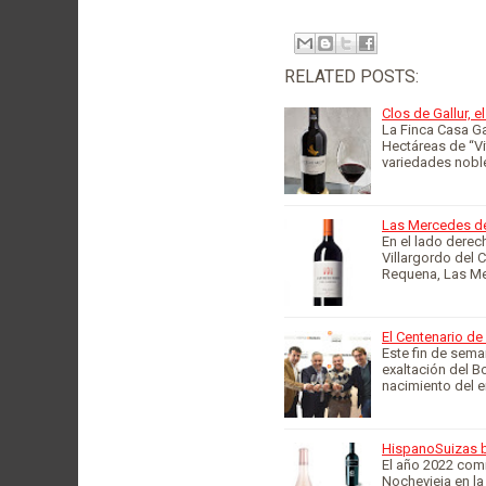
RELATED POSTS:
Clos de Gallur, 
La Finca Casa Ga
Hectáreas de “Vit
variedades nobl
Las Mercedes del
En el lado derec
Villargordo del C
Requena, Las M
El Centenario de
Este fin de sema
exaltación del Bo
nacimiento del 
HispanoSuizas 
El año 2022 comi
Nochevieja en la