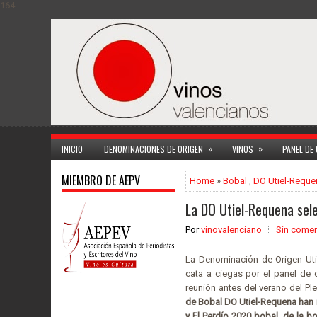
164
»
»
INICIO
DENOMINACIONES DE ORIGEN
VINOS
PANEL DE
MIEMBRO DE AEPV
Home
»
Bobal
,
DO Utiel-Reque
La DO Utiel-Requena sel
Por
vinovalenciano
Sin comen
La Denominación de Origen Ut
cata a ciegas por el panel de 
reunión antes del verano del Pl
de Bobal DO Utiel-Requena han r
y El Perdío 2020 bobal, de la b