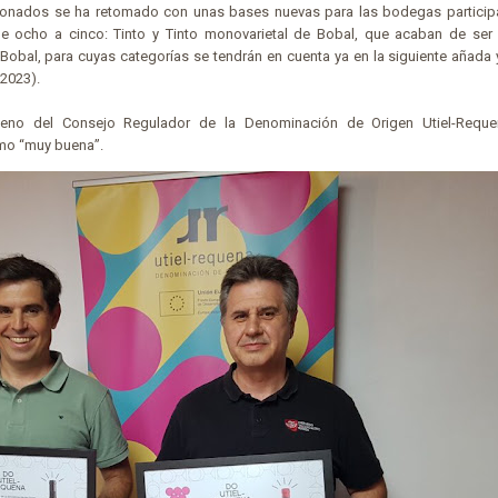
ionados se ha retomado con unas bases nuevas para las bodegas particip
de ocho a cinco: Tinto y Tinto monovarietal de Bobal, que acaban de ser 
bal, para cuyas categorías se tendrán en cuenta ya en la siguiente añada 
2023).
eno del Consejo Regulador de la Denominación de Origen Utiel-Requena
mo “muy buena”.