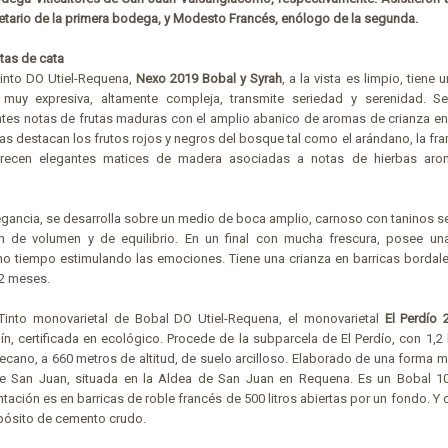
tario de la primera bodega, y Modesto Francés, enólogo de la segunda.
otas de cata
into DO Utiel-Requena,
Nexo 2019 Bobal y Syrah
, a la vista es limpio, tiene 
 muy expresiva, altamente compleja, transmite seriedad y serenidad. 
tes notas de frutas maduras con el amplio abanico de aromas de crianza e
utas destacan los frutos rojos y negros del bosque tal como el arándano, la fr
recen elegantes matices de madera asociadas a notas de hierbas arom
legancia, se desarrolla sobre un medio de boca amplio, carnoso con taninos 
n de volumen y de equilibrio. En un final con mucha frescura, posee un
 tiempo estimulando las emociones. Tiene una crianza en barricas bordal
12 meses.
 Tinto monovarietal de Bobal DO Utiel-Requena, el monovarietal
El Perdío 
ín, certificada en ecológico. Procede de la subparcela de El Perdío, con 1,2
secano, a 660 metros de altitud, de suelo arcilloso. Elaborado de una forma 
 de San Juan, situada en la Aldea de San Juan en Requena. Es un Bobal 
tación es en barricas de roble francés de 500 litros abiertas por un fondo. Y
pósito de cemento crudo.