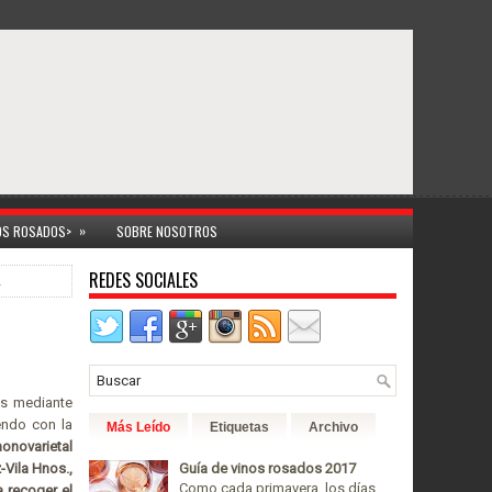
»
NOS ROSADOS>
SOBRE NOSOTROS
REDES SOCIALES
2
os mediante
endo con la
Más Leído
Etiquetas
Archivo
onovarietal
-Vila Hnos.,
Guía de vinos rosados 2017
Como cada primavera, los días
a recoger el