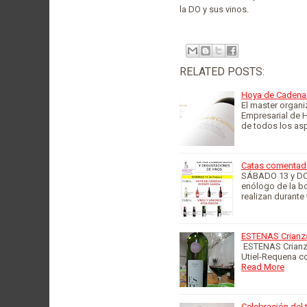
la DO y sus vinos.
RELATED POSTS:
Hoya de Cadenas
El master organi
Empresarial de H
de todos los as
Catas comentad
SÁBADO 13 y DOM
enólogo de la b
realizan durante
ESTENAS Crianz
ESTENAS Crianza
Utiel-Requena co
Read More
Celebración del 