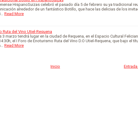
ense HispanoSuizas celebró el pasado día 5 de febrero su ya tradicional re
cación alrededor de un fantástico Botillo, que hace las delicias de los invit
i…
Read More
o Ruta del Vino Utiel-Requena
s 3 marzo tendrá lugar en la ciudad de Requena, en el Espacio Cultural Felicia
4:30h, el I Foro de Enoturismo Ruta del Vino D.O Utiel-Requena, que bajo el tít
a…
Read More
Inicio
Entrada