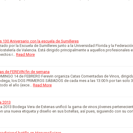
 130 Aniversario con la escuela de Sumilleres
zado por la Escuela de Sumilleres junto a la Universidad Florida y la Federació
ostelería de Valencia. Está dirigido principalmente a aquellos profesionales
pectos r…
Read More
as de FEREVIN fin de semana
INGO 14 de FEBRERO Ferevin organiza Catas Comentadas de Vinos, dirigida
odega, los DOS PRIMEROS SÁBADOS de cada mes a las 13:00 h por tan solo 3
 todo el año (exce…
Read More
a 2013
 2013 Bodega Vera de Estenas unificó la gama de vinos jóvenes perteneciente
n una nueva etiqueta y diseño en sus botellas, así pues, siguiendo con su c
tradicional botillo en HispanoSuizas