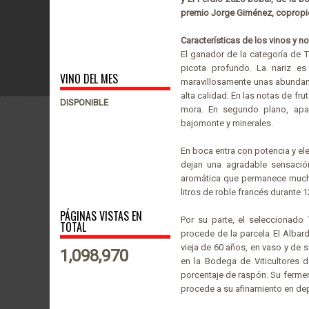
premio Jorge Giménez, copropie
Características de los vinos y n
El ganador de la categoría de T
picota profundo. La nariz es
VINO DEL MES
maravillosamente unas abundan
alta calidad. En las notas de fr
DISPONIBLE
mora. En segundo plano, apa
bajomonte y minerales.
En boca entra con potencia y e
dejan una agradable sensació
aromática que permanece mucho
litros de roble francés durante 
PÁGINAS VISTAS EN
Por su parte, el seleccionado
TOTAL
procede de la parcela El Albard
vieja de 60 años, en vaso y de 
1,098,970
en la Bodega de Viticultores
porcentaje de raspón. Su fermen
procede a su afinamiento en de