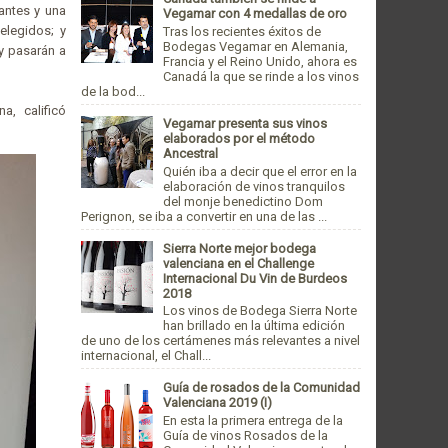
antes y una
Vegamar con 4 medallas de oro
elegidos; y
Tras los recientes éxitos de
Bodegas Vegamar en Alemania,
y pasarán a
Francia y el Reino Unido, ahora es
Canadá la que se rinde a los vinos
de la bod...
, calificó
Vegamar presenta sus vinos
elaborados por el método
Ancestral
Quién iba a decir que el error en la
elaboración de vinos tranquilos
del monje benedictino Dom
Perignon, se iba a convertir en una de las ...
Sierra Norte mejor bodega
valenciana en el Challenge
Internacional Du Vin de Burdeos
2018
Los vinos de Bodega Sierra Norte
han brillado en la última edición
de uno de los certámenes más relevantes a nivel
internacional, el Chall...
Guía de rosados de la Comunidad
Valenciana 2019 (I)
En esta la primera entrega de la
Guía de vinos Rosados de la