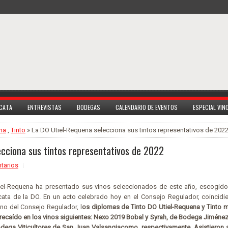
 CATA
ENTREVISTAS
BODEGAS
CALENDARIO DE EVENTOS
ESPECIAL VI
na
,
Tinto
» La DO Utiel-Requena selecciona sus tintos representativos de 202
ecciona sus tintos representativos de 2022
tarios
iel-Requena ha presentado sus vinos seleccionados de este año, escogid
cata de la DO. En un acto celebrado hoy en el Consejo Regulador, coincidi
eno del Consejo Regulador, l
os diplomas de Tinto DO Utiel-Requena y Tinto m
ecaído en los vinos siguientes: Nexo 2019 Bobal y Syrah, de Bodega Jiménez
odega Viticultores de San Juan Valsangiacomo, respectivamente. Asistieron 