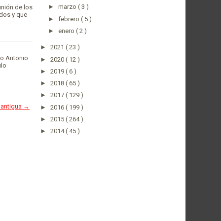
►
marzo
( 3 )
unión de los
ados y que
►
febrero
( 5 )
►
enero
( 2 )
►
2021
( 23 )
no Antonio
►
2020
( 12 )
ulo
►
2019
( 6 )
►
2018
( 65 )
►
2017
( 129 )
 antigua →
►
2016
( 199 )
►
2015
( 264 )
►
2014
( 45 )