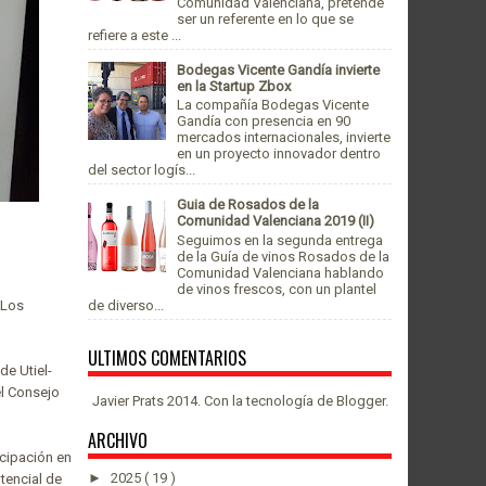
Comunidad Valenciana, pretende
ser un referente en lo que se
refiere a este ...
Bodegas Vicente Gandía invierte
en la Startup Zbox
La compañía Bodegas Vicente
Gandía con presencia en 90
mercados internacionales, invierte
en un proyecto innovador dentro
del sector logís...
Guia de Rosados de la
Comunidad Valenciana 2019 (II)
Seguimos en la segunda entrega
de la Guía de vinos Rosados de la
Comunidad Valenciana hablando
de vinos frescos, con un plantel
de diverso...
 Los
ULTIMOS COMENTARIOS
de Utiel-
el Consejo
Javier Prats 2014. Con la tecnología de
Blogger
.
ARCHIVO
icipación en
►
2025
( 19 )
tencial de