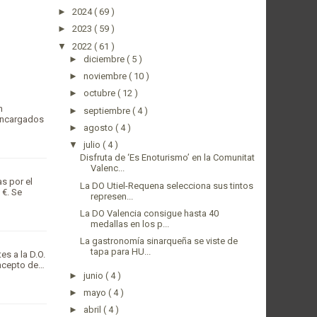
►
2024
( 69 )
►
2023
( 59 )
▼
2022
( 61 )
►
diciembre
( 5 )
►
noviembre
( 10 )
►
octubre
( 12 )
n
►
septiembre
( 4 )
 encargados
►
agosto
( 4 )
▼
julio
( 4 )
Disfruta de ‘Es Enoturismo’ en la Comunitat
Valenc...
s por el
La DO Utiel-Requena selecciona sus tintos
 €. Se
represen...
La DO Valencia consigue hasta 40
medallas en los p...
La gastronomía sinarqueña se viste de
tapa para HU...
s a la D.O.
oncepto de…
►
junio
( 4 )
►
mayo
( 4 )
►
abril
( 4 )