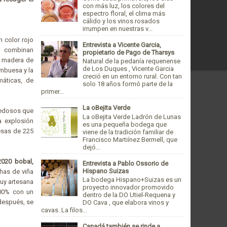
con más luz, los colores del
espectro floral, el clima más
cálido y los vinos rosados
irrumpen en nuestras v...
un color rojo
Entrevista a Vicente Garcia,
Se combinan
propietario de Pago de Tharsys
n madera de
Natural de la pedanía requenense
de Los Duques , Vicente Garcia
ambuesa y la
creció en un entorno rural. Con tan
áticas, de
solo 18 años formó parte de la
primer...
La oBejita Verde
sedosos que
La oBejita Verde Ladrón de Lunas
a explosión
es una pequeña bodega que
esas de 225
viene de la tradición familiar de
Francisco Martiínez Bermell, que
dejó...
2020 bobal,
Entrevista a Pablo Ossorio de
Hispano Suizas
 has de viña
La bodega Hispano+Suizas es un
muy artesana
proyecto innovador promovido
100% con un
dentro de la DO Utiel-Requena y
 después, se
DO Cava , que elabora vinos y
cavas. La filos...
Canadá también se rinde a