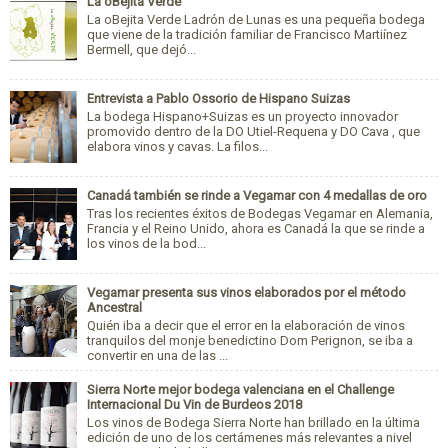
La oBejita Verde
La oBejita Verde Ladrón de Lunas es una pequeña bodega
que viene de la tradición familiar de Francisco Martiínez
Bermell, que dejó...
Entrevista a Pablo Ossorio de Hispano Suizas
La bodega Hispano+Suizas es un proyecto innovador
promovido dentro de la DO Utiel-Requena y DO Cava , que
elabora vinos y cavas. La filos...
Canadá también se rinde a Vegamar con 4 medallas de oro
Tras los recientes éxitos de Bodegas Vegamar en Alemania,
Francia y el Reino Unido, ahora es Canadá la que se rinde a
los vinos de la bod...
Vegamar presenta sus vinos elaborados por el método
Ancestral
Quién iba a decir que el error en la elaboración de vinos
tranquilos del monje benedictino Dom Perignon, se iba a
convertir en una de las ...
Sierra Norte mejor bodega valenciana en el Challenge
Internacional Du Vin de Burdeos 2018
Los vinos de Bodega Sierra Norte han brillado en la última
edición de uno de los certámenes más relevantes a nivel