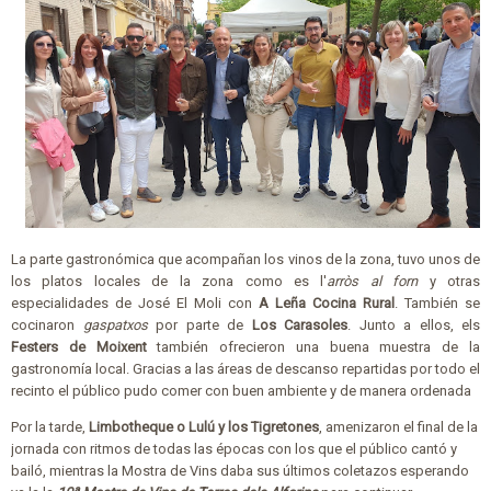
La parte gastronómica que
acompañan los vinos de la zona, tuvo unos de
los platos locales de la zona como es l'
arròs al forn
y otras
especialidades de José El Moli con
A Leña Cocina Rural
. También se
cocinaron
gaspatxos
por parte de
Los Carasoles
. Junto a ellos, els
Festers de Moixent
también ofrecieron una buena muestra de la
gastronomía local. Gracias a las áreas de descanso repartidas por todo el
recinto el público pudo comer con buen ambiente y de manera ordenada
Por la tarde,
Limbotheque o Lulú y los Tigretones
, amenizaron el final de la
jornada con ritmos de todas las épocas con los que el público cantó y
bailó, mientras la Mostra de Vins daba sus últimos coletazos esperando