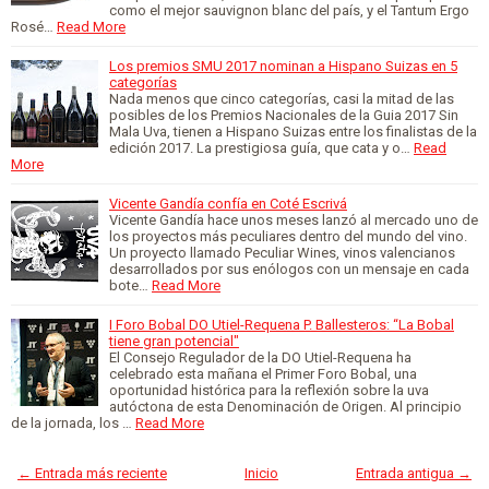
como el mejor sauvignon blanc del país, y el Tantum Ergo
Rosé…
Read More
Los premios SMU 2017 nominan a Hispano Suizas en 5
categorías
Nada menos que cinco categorías, casi la mitad de las
posibles de los Premios Nacionales de la Guia 2017 Sin
Mala Uva, tienen a Hispano Suizas entre los finalistas de la
edición 2017. La prestigiosa guía, que cata y o…
Read
More
Vicente Gandía confía en Coté Escrivá
Vicente Gandía hace unos meses lanzó al mercado uno de
los proyectos más peculiares dentro del mundo del vino.
Un proyecto llamado Peculiar Wines, vinos valencianos
desarrollados por sus enólogos con un mensaje en cada
bote…
Read More
I Foro Bobal DO Utiel-Requena P. Ballesteros: “La Bobal
tiene gran potencial"
El Consejo Regulador de la DO Utiel-Requena ha
celebrado esta mañana el Primer Foro Bobal, una
oportunidad histórica para la reflexión sobre la uva
autóctona de esta Denominación de Origen. Al principio
de la jornada, los …
Read More
← Entrada más reciente
Inicio
Entrada antigua →