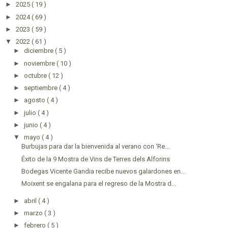
►
2025
( 19 )
►
2024
( 69 )
►
2023
( 59 )
▼
2022
( 61 )
►
diciembre
( 5 )
►
noviembre
( 10 )
►
octubre
( 12 )
►
septiembre
( 4 )
►
agosto
( 4 )
►
julio
( 4 )
►
junio
( 4 )
▼
mayo
( 4 )
Burbujas para dar la bienvenida al verano con ‘Re...
Éxito de la 9 Mostra de Vins de Terres dels Alforins
Bodegas Vicente Gandia recibe nuevos galardones en...
Moixent se engalana para el regreso de la Mostra d...
►
abril
( 4 )
►
marzo
( 3 )
►
febrero
( 5 )